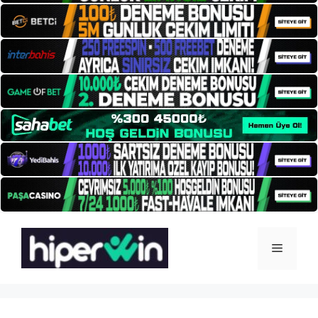
İçeriğe
atla
Menü