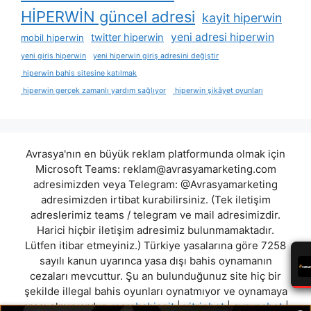
HİPERWİN güncel adresi
kayit hiperwin
yeni adresi hiperwin
twitter hiperwin
mobil hiperwin
yeni giris hiperwin
yeni hiperwin giriş adresini değiştir
hiperwin bahis sitesine katılmak
hiperwin gerçek zamanlı yardım sağlıyor
hiperwin şikâyet oyunları
Avrasya'nın en büyük reklam platformunda olmak için
Microsoft Teams:
reklam@avrasyamarketing.com
adresimizden veya Telegram: @Avrasyamarketing
adresimizden irtibat kurabilirsiniz. (Tek iletişim
adreslerimiz teams / telegram ve mail adresimizdir.
Harici hiçbir iletişim adresimiz bulunmamaktadır.
Lütfen itibar etmeyiniz.) Türkiye yasalarına göre 7258
sayılı kanun uyarınca yasa dışı bahis oynamanın
cezaları mevcuttur. Şu an bulunduğunuz site hiç bir
şekilde illegal bahis oyunları oynatmıyor ve oynamaya
aracı olmuyordur.
marsbahisgit
|
vitrinbet
|
avrupabet
|