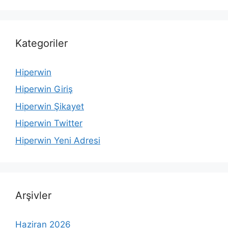
Kategoriler
Hiperwin
Hiperwin Giriş
Hiperwin Şikayet
Hiperwin Twitter
Hiperwin Yeni Adresi
Arşivler
Haziran 2026