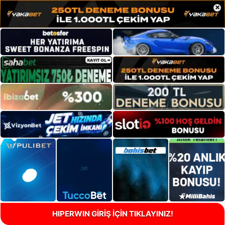
×
HIPERWIN GİRİŞ İÇİN TIKLAYINIZ!