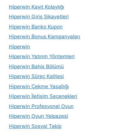
Hiperwin Kayıt Kolaylığı
Hiperwin Giriş Şikayetleri
Hiperwin Banko Kupon
Hiperwin Bonus Kampanyaları
Hiperwin
Hiperwin Yatırım Yöntemleri
Hiperwin Bahis Bölümü
Hiperwin Süreç Kalitesi
Hiperwin Çekme Yasallığı
Hiperwin İletişim Seçenekleri
Hiperwin Profesyonel Oyun
Hiperwin Oyun Yelpazesi
Hiperwin Sosyal Takip