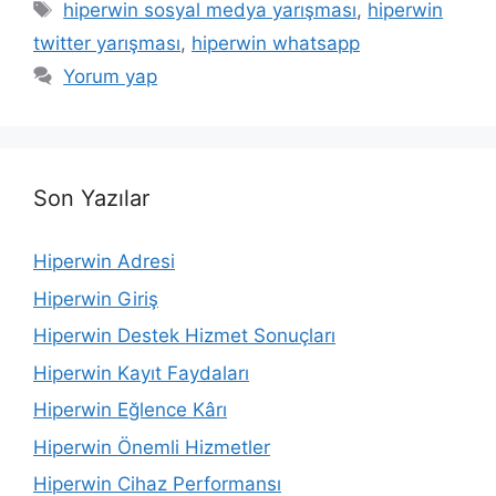
Etiketler
hiperwin sosyal medya yarışması
,
hiperwin
twitter yarışması
,
hiperwin whatsapp
Yorum yap
Son Yazılar
Hiperwin Adresi
Hiperwin Giriş
Hiperwin Destek Hizmet Sonuçları
Hiperwin Kayıt Faydaları
Hiperwin Eğlence Kârı
Hiperwin Önemli Hizmetler
Hiperwin Cihaz Performansı