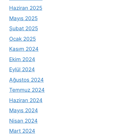
Haziran 2025
Mayıs 2025
Şubat 2025
Ocak 2025
Kasım 2024
Ekim 2024
Eylül 2024
Ağustos 2024
Temmuz 2024
Haziran 2024
Mayıs 2024
Nisan 2024
Mart 2024