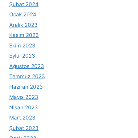
Şubat 2024
Ocak 2024
Aralık 2023
Kasım 2023
Ekim 2023
Eylül 2023
Ağustos 2023
Temmuz 2023
Haziran 2023
Mayıs 2023
Nisan 2023
Mart 2023
Şubat 2023