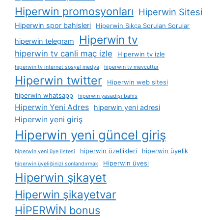
Hiperwin promosyonları
Hiperwin Sitesi
Hiperwin spor bahisleri
Hiperwin Sıkça Sorulan Sorular
Hiperwin tv
hiperwin telegram
hiperwin tv canli maç izle
Hiperwin tv izle
hiperwin tv i̇nternet sosyal medya
hiperwin tv mevcuttur
Hiperwin twitter
Hiperwin web sitesi
hiperwin whatsapp
hiperwin yasadışı bahis
Hiperwin Yeni Adres
hiperwin yeni adresi
Hiperwin yeni giriş
Hiperwin yeni güncel giriş
hiperwin özellikleri
hiperwin üyelik
hiperwin yeni üye listesi
Hiperwin üyesi
hiperwin üyeliğinizi sonlandırmak
Hiperwin şikayet
Hiperwin şikayetvar
HİPERWİN bonus