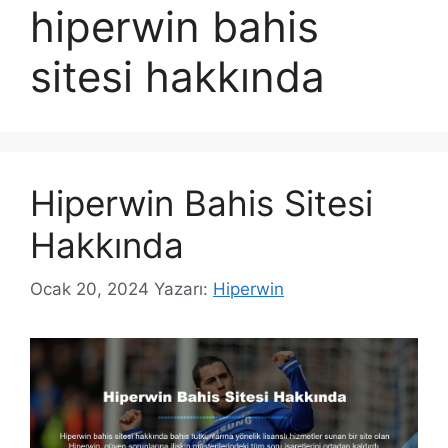
hiperwin bahis
sitesi hakkında
Hiperwin Bahis Sitesi
Hakkında
Ocak 20, 2024
Yazarı:
Hiperwin