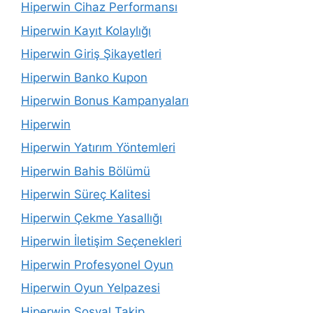
Hiperwin Cihaz Performansı
Hiperwin Kayıt Kolaylığı
Hiperwin Giriş Şikayetleri
Hiperwin Banko Kupon
Hiperwin Bonus Kampanyaları
Hiperwin
Hiperwin Yatırım Yöntemleri
Hiperwin Bahis Bölümü
Hiperwin Süreç Kalitesi
Hiperwin Çekme Yasallığı
Hiperwin İletişim Seçenekleri
Hiperwin Profesyonel Oyun
Hiperwin Oyun Yelpazesi
Hiperwin Sosyal Takip