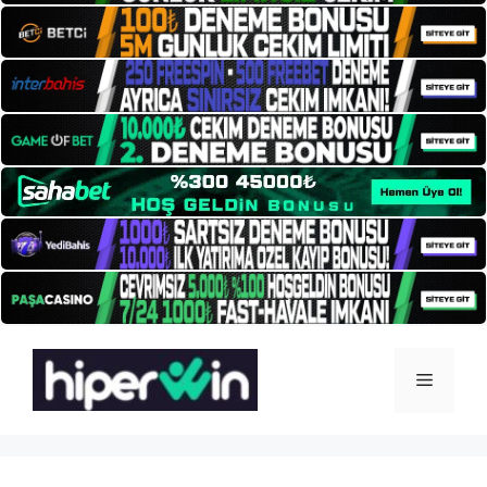
İçeriğe
atla
Menü