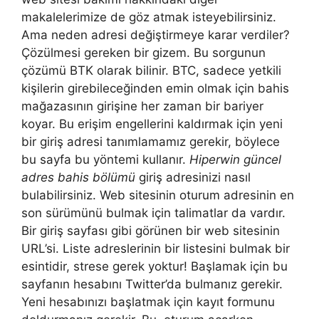
makalelerimize de göz atmak isteyebilirsiniz.
Ama neden adresi değiştirmeye karar verdiler?
Çözülmesi gereken bir gizem. Bu sorgunun
çözümü BTK olarak bilinir. BTC, sadece yetkili
kişilerin girebileceğinden emin olmak için bahis
mağazasının girişine her zaman bir bariyer
koyar. Bu erişim engellerini kaldırmak için yeni
bir giriş adresi tanımlamamız gerekir, böylece
bu sayfa bu yöntemi kullanır.
Hiperwin güncel
adres bahis bölümü
giriş adresinizi nasıl
bulabilirsiniz. Web sitesinin oturum adresinin en
son sürümünü bulmak için talimatlar da vardır.
Bir giriş sayfası gibi görünen bir web sitesinin
URL’si. Liste adreslerinin bir listesini bulmak bir
esintidir, strese gerek yoktur! Başlamak için bu
sayfanın hesabını Twitter’da bulmanız gerekir.
Yeni hesabınızı başlatmak için kayıt formunu