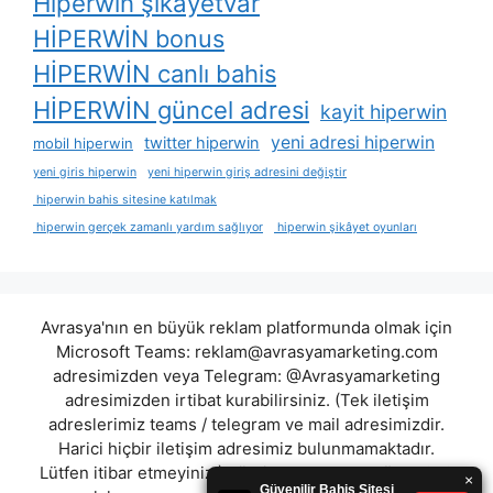
Hiperwin şikayetvar
HİPERWİN bonus
HİPERWİN canlı bahis
HİPERWİN güncel adresi
kayit hiperwin
yeni adresi hiperwin
twitter hiperwin
mobil hiperwin
yeni giris hiperwin
yeni hiperwin giriş adresini değiştir
hiperwin bahis sitesine katılmak
hiperwin gerçek zamanlı yardım sağlıyor
hiperwin şikâyet oyunları
Avrasya'nın en büyük reklam platformunda olmak için
Microsoft Teams:
reklam@avrasyamarketing.com
adresimizden veya Telegram: @Avrasyamarketing
adresimizden irtibat kurabilirsiniz. (Tek iletişim
adreslerimiz teams / telegram ve mail adresimizdir.
Harici hiçbir iletişim adresimiz bulunmamaktadır.
Lütfen itibar etmeyiniz.) Türkiye yasalarına göre 7258