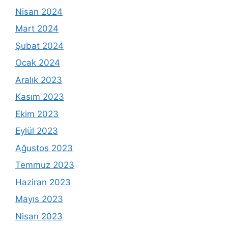
Nisan 2024
Mart 2024
Şubat 2024
Ocak 2024
Aralık 2023
Kasım 2023
Ekim 2023
Eylül 2023
Ağustos 2023
Temmuz 2023
Haziran 2023
Mayıs 2023
Nisan 2023