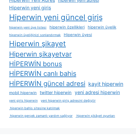
Hiperwin Yeni Adres
hiperwin yeni adresi
Hiperwin yeni giriş
Hiperwin yeni güncel giriş
hiperwin özellikleri
hiperwin üyelik
hiperwin yeni üye listesi
Hiperwin üyesi
hiperwin üyeliğinizi sonlandırmak
Hiperwin şikayet
Hiperwin şikayetvar
HİPERWİN bonus
HİPERWİN canlı bahis
HİPERWİN güncel adresi
kayit hiperwin
yeni adresi hiperwin
twitter hiperwin
mobil hiperwin
yeni giris hiperwin
yeni hiperwin giriş adresini değiştir
hiperwin bahis sitesine katılmak
hiperwin gerçek zamanlı yardım sağlıyor
hiperwin şikâyet oyunları