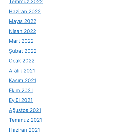
Temmuz 2022
Haziran 2022
Mayıs 2022
Nisan 2022
Mart 2022
Şubat 2022
Ocak 2022
Aralık 2021
Kasım 2021
Ekim 2021
Eylül 2021
Ağustos 2021
Temmuz 2021
Haziran 2021