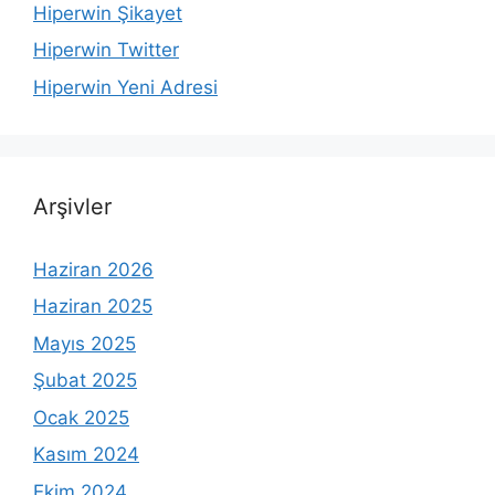
Hiperwin Şikayet
Hiperwin Twitter
Hiperwin Yeni Adresi
Arşivler
Haziran 2026
Haziran 2025
Mayıs 2025
Şubat 2025
Ocak 2025
Kasım 2024
Ekim 2024