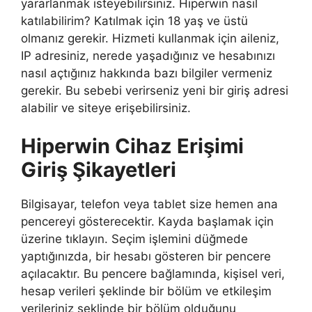
yararlanmak isteyebilirsiniz. Hiperwin nasıl
katılabilirim? Katılmak için 18 yaş ve üstü
olmanız gerekir. Hizmeti kullanmak için aileniz,
IP adresiniz, nerede yaşadığınız ve hesabınızı
nasıl açtığınız hakkında bazı bilgiler vermeniz
gerekir. Bu sebebi verirseniz yeni bir giriş adresi
alabilir ve siteye erişebilirsiniz.
Hiperwin Cihaz Erişimi
Giriş Şikayetleri
Bilgisayar, telefon veya tablet size hemen ana
pencereyi gösterecektir. Kayda başlamak için
üzerine tıklayın. Seçim işlemini düğmede
yaptığınızda, bir hesabı gösteren bir pencere
açılacaktır. Bu pencere bağlamında, kişisel veri,
hesap verileri şeklinde bir bölüm ve etkileşim
verileriniz şeklinde bir bölüm olduğunu