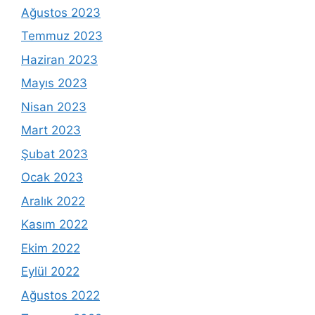
Ağustos 2023
Temmuz 2023
Haziran 2023
Mayıs 2023
Nisan 2023
Mart 2023
Şubat 2023
Ocak 2023
Aralık 2022
Kasım 2022
Ekim 2022
Eylül 2022
Ağustos 2022