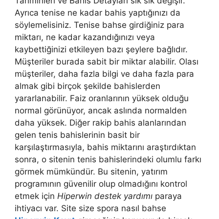
Tahminleri ve Bahis Detayları sık sık değişir.
Ayrıca tenise ne kadar bahis yaptığınızı da
söylemelisiniz. Tenise bahse girdiğiniz para
miktarı, ne kadar kazandığınızı veya
kaybettiğinizi etkileyen bazı şeylere bağlıdır.
Müşteriler burada sabit bir miktar alabilir. Olası
müşteriler, daha fazla bilgi ve daha fazla para
almak gibi birçok şekilde bahislerden
yararlanabilir. Faiz oranlarının yüksek olduğu
normal görünüyor, ancak aslında normalden
daha yüksek. Diğer rakip bahis alanlarından
gelen tenis bahislerinin basit bir
karşılaştırmasıyla, bahis miktarını araştırdıktan
sonra, o sitenin tenis bahislerindeki olumlu farkı
görmek mümkündür. Bu sitenin, yatırım
programının güvenilir olup olmadığını kontrol
etmek için
Hiperwin destek yardımı
paraya
ihtiyacı var. Site size spora nasıl bahse