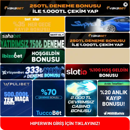
×
HIPERWIN GİRİŞ İÇİN TIKLAYINIZ!