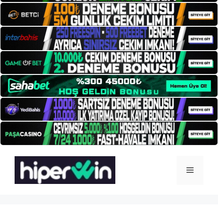
İçeriğe
atla
Menü