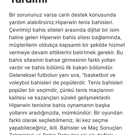
Bir sorununuz varsa canlı destek konusunda
yardım alabilirsiniz.Hiperwin tenis bahisleri.
Çevrimiçi bahis siteleri arasında dijital bir isim
haline gelen Hiperwin bahis sitesi bağlamında,
müşterilerin oldukça kapsamlı bir şekilde hizmet
vermeye devam ettiklerini belirtmek gerekir. Bu
bahis sitesinin bahse girmesinin farklı yolları
vardır ve bahis bölümü ilk bakan bölümdür.
Geleneksel futbolun yanı sıra, “basketbol ve
voleybol bahisleri de popülerdir. Tenis bahisleri
popüler bir seçimdir, çünkü tenis maçlarının
kalitesi ve kazançları sürekli gelişmektedir.
Hiperwin tenisine bahis oynamanın başka
yollarını aradığınızda, mümkündür: Bir oyundan
farklı olarak seçilebilmeniz, iki kez seçme
yapabileceğiniz, ikili. Bahisler ve Maç Sonuçları