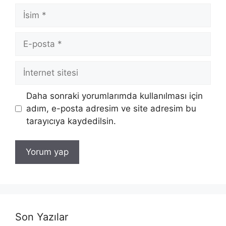
İsim
E-
posta
İnternet
sitesi
Daha sonraki yorumlarımda kullanılması için
adım, e-posta adresim ve site adresim bu
tarayıcıya kaydedilsin.
Son Yazılar