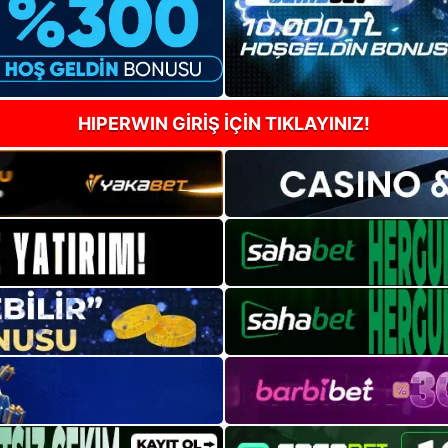
HIPERWIN GİRİŞ İÇİN TIKLAYINIZ!