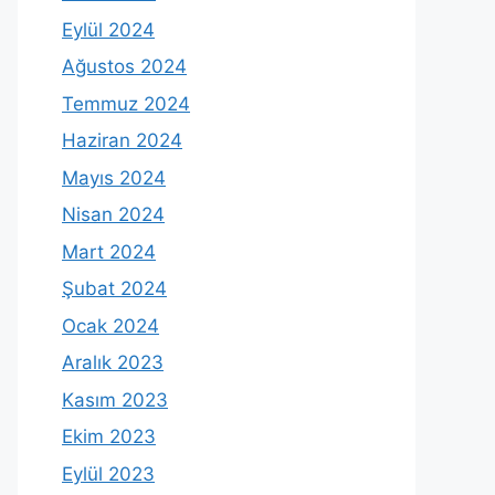
Eylül 2024
Ağustos 2024
Temmuz 2024
Haziran 2024
Mayıs 2024
Nisan 2024
Mart 2024
Şubat 2024
Ocak 2024
Aralık 2023
Kasım 2023
Ekim 2023
Eylül 2023