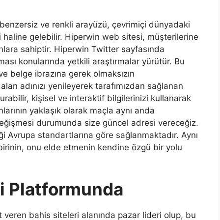
 benzersiz ve renkli arayüzü, çevrimiçi dünyadaki
 haline gelebilir. Hiperwin web sitesi, müşterilerine
unlara sahiptir. Hiperwin Twitter sayfasında
ması konularında yetkili araştırmalar yürütür. Bu
 ve belge ibrazına gerek olmaksızın
a alan adınızı yenileyerek tarafımızdan sağlanan
rabilir, kişisel ve interaktif bilgilerinizi kullanarak
onlarının yaklaşık olarak maçla aynı anda
 değişmesi durumunda size güncel adresi vereceğiz.
ği Avrupa standartlarına göre sağlanmaktadır. Aynı
birinin, onu elde etmenin kendine özgü bir yolu
i Platformunda
veren bahis siteleri alanında pazar lideri olup, bu