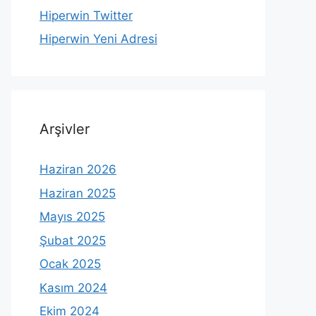
Hiperwin Twitter
Hiperwin Yeni Adresi
Arşivler
Haziran 2026
Haziran 2025
Mayıs 2025
Şubat 2025
Ocak 2025
Kasım 2024
Ekim 2024