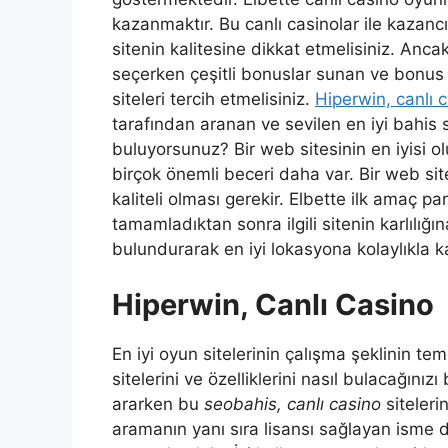
kazanmaktır. Bu canlı casinolar ile kazancı
sitenin kalitesine dikkat etmelisiniz. Anc
seçerken çeşitli bonuslar sunan ve bonus
siteleri tercih etmelisiniz.
Hiperwin, canlı 
tarafından aranan ve sevilen en iyi bahis si
buluyorsunuz? Bir web sitesinin en iyisi o
birçok önemli beceri daha var. Bir web sites
kaliteli olması gerekir. Elbette ilk amaç p
tamamladıktan sonra ilgili sitenin karlılığ
bulundurarak en iyi lokasyona kolaylıkla ka
Hiperwin, Canlı Casino
En iyi oyun sitelerinin çalışma şeklinin tem
sitelerini ve özelliklerini nasıl bulacağınızı
ararken bu
seobahis, canlı casino
siteleri
aramanın yanı sıra lisansı sağlayan isme d