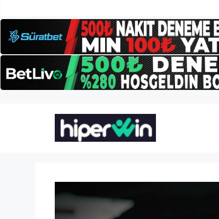
İçeriğe
atla