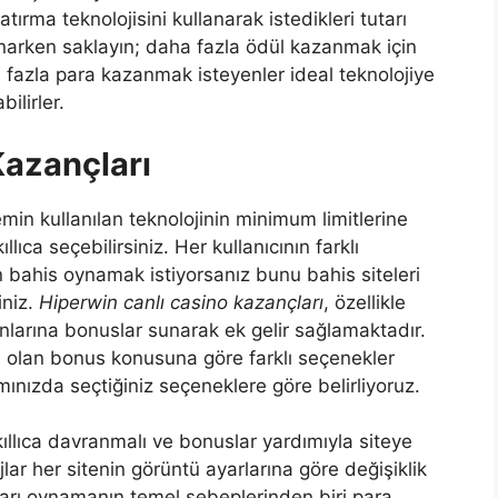
rma teknolojisini kullanarak istedikleri tutarı
oynarken saklayın; daha fazla ödül kazanmak için
 fazla para kazanmak isteyenler ideal teknolojiye
ilirler.
Kazançları
min kullanılan teknolojinin minimum limitlerine
lıca seçebilirsiniz. Her kullanıcının farklı
n bahis oynamak istiyorsanız bunu bahis siteleri
iniz.
Hiperwin canlı casino kazançları
, özellikle
larına bonuslar sunarak ek gelir sağlamaktadır.
i olan bonus konusuna göre farklı seçenekler
ınızda seçtiğiniz seçeneklere göre belirliyoruz.
ıllıca davranmalı ve bonuslar yardımıyla siteye
lar her sitenin görüntü ayarlarına göre değişiklik
ları oynamanın temel sebeplerinden biri para