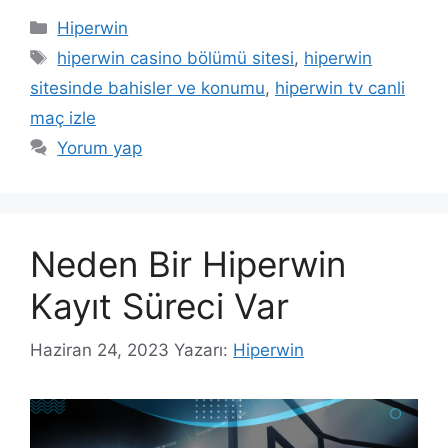
Kategoriler
Hiperwin
Etiketler
hiperwin casino bölümü sitesi
,
hiperwin
sitesinde bahisler ve konumu
,
hiperwin tv canli
maç izle
Yorum yap
Neden Bir Hiperwin
Kayıt Süreci Var
Haziran 24, 2023
Yazarı:
Hiperwin