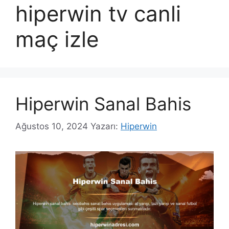
hiperwin tv canli
maç izle
Hiperwin Sanal Bahis
Ağustos 10, 2024
Yazarı:
Hiperwin