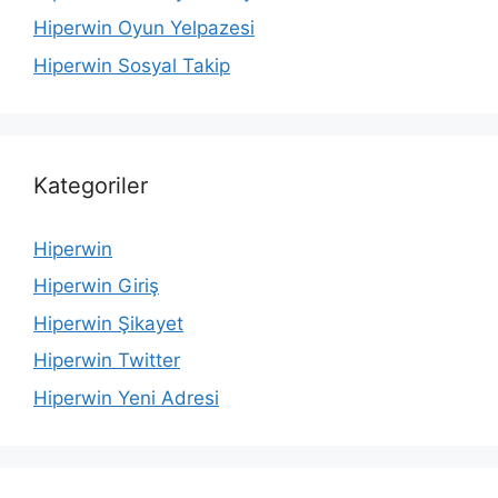
Hiperwin Oyun Yelpazesi
Hiperwin Sosyal Takip
Kategoriler
Hiperwin
Hiperwin Giriş
Hiperwin Şikayet
Hiperwin Twitter
Hiperwin Yeni Adresi