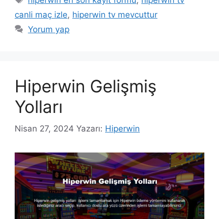
hiperwin en son kayıt formu
,
hiperwin tv
canli maç izle
,
hiperwin tv mevcuttur
Yorum yap
Hiperwin Gelişmiş
Yolları
Nisan 27, 2024
Yazarı:
Hiperwin