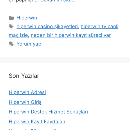
Kategoriler
Hiperwin
Etiketler
hiperwin casino şikayetleri
,
hiperwin tv canli
maç izle
,
neden bir hiperwin kayıt süreci var
Yorum yap
Son Yazılar
Hiperwin Adresi
Hiperwin Giriş
Hiperwin Destek Hizmet Sonuçları
Hiperwin Kayıt Faydaları