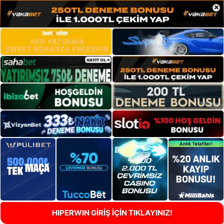
×
HIPERWIN GİRİŞ İÇİN TIKLAYINIZ!