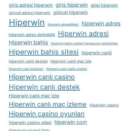
giris hiperwin
giris adresi hiperwin
girisi hiperwin
güncel hiperwin
güncel adresi hiperwin
Hiperwin
hiperwin adres
hiperwin abonelikleri
Hiperwin adresi
hiperwin adres değişikliği
Hiperwin bahis
hiperwin bahis siteleri bankacılık sektöründe
Hiperwin bahis sitesi
hiperwin canli
hiperwin canli destek
hiperwin canli maç izle
hiperwin canlı bahisleri
hiperwin canlı bahis siteleri
Hiperwin canlı casino
Hiperwin canlı destek
Hiperwin canlı maç izle
Hiperwin canlı maç izleme
Hiperwin casino
Hiperwin casino oyunları
hiperwin com
hiperwin casino sitesi
hiperwin en son kayıt formu