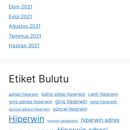
Ekim 2021
Eylül 2021
Ağustos 2021
Temmuz 2021
Haziran 2021
Etiket Bulutu
bahis sitesi hiperwin
canli hiperwin
adresi hiperwin
giris hiperwin
giris adresi hiperwin
girisi hiperwin
güncel hiperwin
güncel adresi hiperwin
Hiperwin
hiperwin adres
hiperwin abonelikleri
Hiperwin adresi