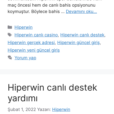
maç öncesi hem de canlı bahis opsiyonunu
koymuştur. Böylece bahis …
Devamını oku…
Kategoriler
Hiperwin
Etiketler
Hiperwin canlı casino
,
Hiperwin canlı destek
,
Hiperwin gerçek adresi
,
Hiperwin güncel giriş
,
Hiperwin yeni güncel giriş
Yorum yap
Hiperwin canlı destek
yardımı
Şubat 1, 2022
Yazarı:
Hiperwin