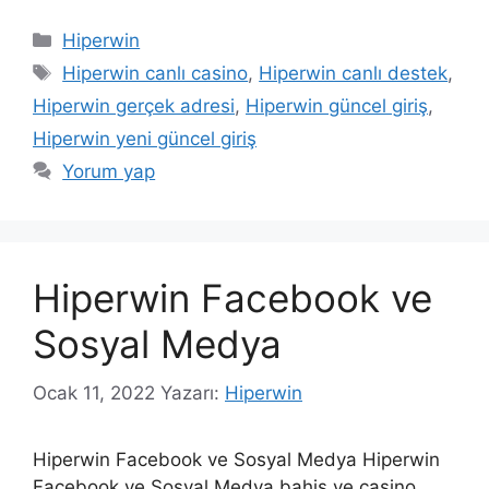
Kategoriler
Hiperwin
Etiketler
Hiperwin canlı casino
,
Hiperwin canlı destek
,
Hiperwin gerçek adresi
,
Hiperwin güncel giriş
,
Hiperwin yeni güncel giriş
Yorum yap
Hiperwin Facebook ve
Sosyal Medya
Ocak 11, 2022
Yazarı:
Hiperwin
Hiperwin Facebook ve Sosyal Medya Hiperwin
Facebook ve Sosyal Medya bahis ve casino