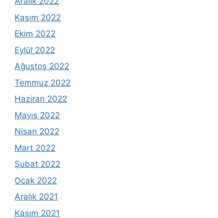
Aralık 2022
Kasım 2022
Ekim 2022
Eylül 2022
Ağustos 2022
Temmuz 2022
Haziran 2022
Mayıs 2022
Nisan 2022
Mart 2022
Şubat 2022
Ocak 2022
Aralık 2021
Kasım 2021