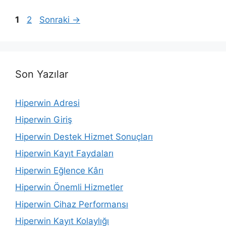
Sayfa
Sayfa
1
2
Sonraki
→
Son Yazılar
Hiperwin Adresi
Hiperwin Giriş
Hiperwin Destek Hizmet Sonuçları
Hiperwin Kayıt Faydaları
Hiperwin Eğlence Kârı
Hiperwin Önemli Hizmetler
Hiperwin Cihaz Performansı
Hiperwin Kayıt Kolaylığı