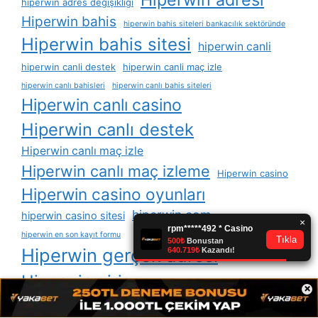
hiperwin adres değişikliği
Hiperwin bahis
hiperwin bahis siteleri bankacılık sektöründe
Hiperwin bahis sitesi
hiperwin canli
hiperwin canli destek
hiperwin canli maç izle
hiperwin canlı bahisleri
hiperwin canlı bahis siteleri
Hiperwin canlı casino
Hiperwin canlı destek
Hiperwin canlı maç izle
Hiperwin canlı maç izleme
Hiperwin casino
Hiperwin casino oyunları
hiperwin com
hiperwin casino sitesi
hiperwin en son kayıt formu
Hiperwin gerçek adresi
Hiperwin giriş
×
Hiperwin giriş adresi
Hiperwin Girişi