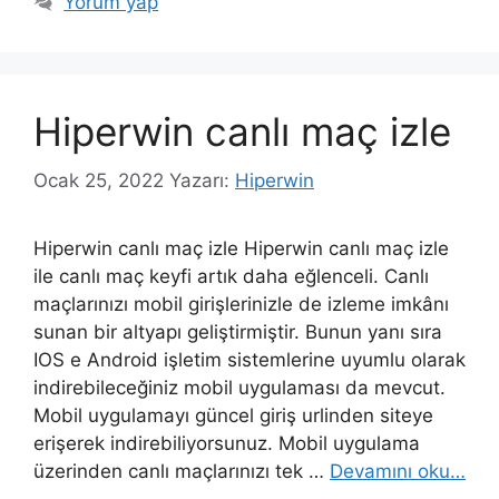
Yorum yap
Hiperwin canlı maç izle
Ocak 25, 2022
Yazarı:
Hiperwin
Hiperwin canlı maç izle Hiperwin canlı maç izle
ile canlı maç keyfi artık daha eğlenceli. Canlı
maçlarınızı mobil girişlerinizle de izleme imkânı
sunan bir altyapı geliştirmiştir. Bunun yanı sıra
IOS e Android işletim sistemlerine uyumlu olarak
indirebileceğiniz mobil uygulaması da mevcut.
Mobil uygulamayı güncel giriş urlinden siteye
erişerek indirebiliyorsunuz. Mobil uygulama
üzerinden canlı maçlarınızı tek …
Devamını oku…