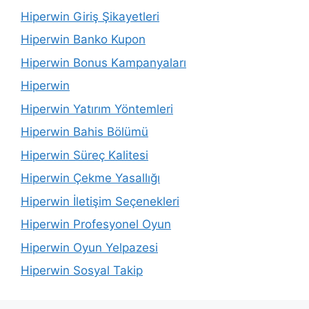
Hiperwin Giriş Şikayetleri
Hiperwin Banko Kupon
Hiperwin Bonus Kampanyaları
Hiperwin
Hiperwin Yatırım Yöntemleri
Hiperwin Bahis Bölümü
Hiperwin Süreç Kalitesi
Hiperwin Çekme Yasallığı
Hiperwin İletişim Seçenekleri
Hiperwin Profesyonel Oyun
Hiperwin Oyun Yelpazesi
Hiperwin Sosyal Takip