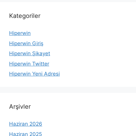
Kategoriler
Hiperwin
Hiperwin Giriş
Hiperwin Şikayet
Hiperwin Twitter
Hiperwin Yeni Adresi
Arşivler
Haziran 2026
Haziran 2025