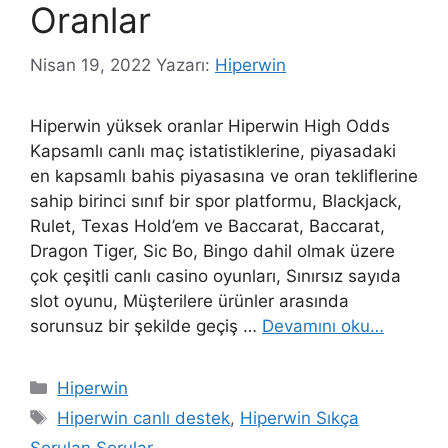
Oranlar
Nisan 19, 2022
Yazarı:
Hiperwin
Hiperwin yüksek oranlar Hiperwin High Odds
Kapsamlı canlı maç istatistiklerine, piyasadaki
en kapsamlı bahis piyasasına ve oran tekliflerine
sahip birinci sınıf bir spor platformu, Blackjack,
Rulet, Texas Hold’em ve Baccarat, Baccarat,
Dragon Tiger, Sic Bo, Bingo dahil olmak üzere
çok çeşitli canlı casino oyunları, Sınırsız sayıda
slot oyunu, Müşterilere ürünler arasında
sorunsuz bir şekilde geçiş …
Devamını oku…
Kategoriler
Hiperwin
Etiketler
Hiperwin canlı destek
,
Hiperwin Sıkça
Sorulan Sorular