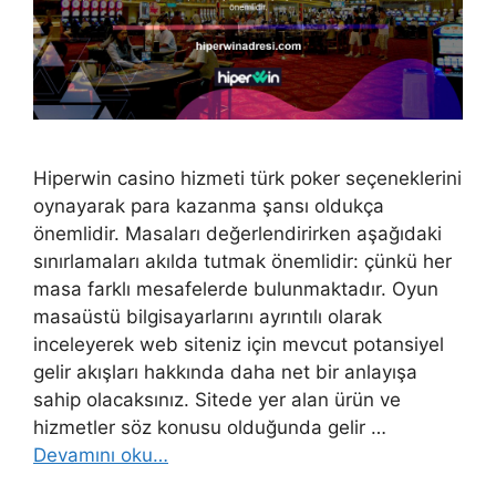
Hiperwin casino hizmeti türk poker seçeneklerini
oynayarak para kazanma şansı oldukça
önemlidir. Masaları değerlendirirken aşağıdaki
sınırlamaları akılda tutmak önemlidir: çünkü her
masa farklı mesafelerde bulunmaktadır. Oyun
masaüstü bilgisayarlarını ayrıntılı olarak
inceleyerek web siteniz için mevcut potansiyel
gelir akışları hakkında daha net bir anlayışa
sahip olacaksınız. Sitede yer alan ürün ve
hizmetler söz konusu olduğunda gelir …
Devamını oku…