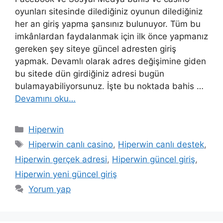
oyunları sitesinde dilediğiniz oyunun dilediğiniz
her an giriş yapma şansınız bulunuyor. Tüm bu
imkânlardan faydalanmak için ilk önce yapmanız
gereken şey siteye güncel adresten giriş
yapmak. Devamlı olarak adres değişimine giden
bu sitede dün girdiğiniz adresi bugün
bulamayabiliyorsunuz. İşte bu noktada bahis …
Devamını oku…
Kategoriler
Hiperwin
Etiketler
Hiperwin canlı casino
,
Hiperwin canlı destek
,
Hiperwin gerçek adresi
,
Hiperwin güncel giriş
,
Hiperwin yeni güncel giriş
Yorum yap