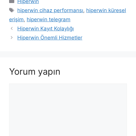
Hiperwin
Etiketler
hiperwin cihaz performansı
,
hiperwin küresel
erişim
,
hiperwin telegram
Hiperwin Kayıt Kolaylığı
Hiperwin Önemli Hizmetler
Yorum yapın
Yorum