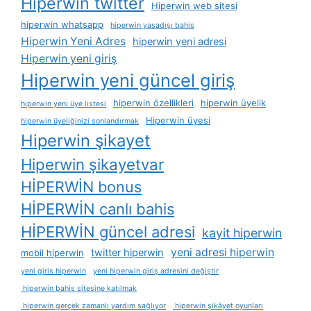
Hiperwin twitter
Hiperwin web sitesi
hiperwin whatsapp
hiperwin yasadışı bahis
Hiperwin Yeni Adres
hiperwin yeni adresi
Hiperwin yeni giriş
Hiperwin yeni güncel giriş
hiperwin özellikleri
hiperwin üyelik
hiperwin yeni üye listesi
Hiperwin üyesi
hiperwin üyeliğinizi sonlandırmak
Hiperwin şikayet
Hiperwin şikayetvar
HİPERWİN bonus
HİPERWİN canlı bahis
HİPERWİN güncel adresi
kayit hiperwin
yeni adresi hiperwin
twitter hiperwin
mobil hiperwin
yeni giris hiperwin
yeni hiperwin giriş adresini değiştir
hiperwin bahis sitesine katılmak
hiperwin gerçek zamanlı yardım sağlıyor
hiperwin şikâyet oyunları