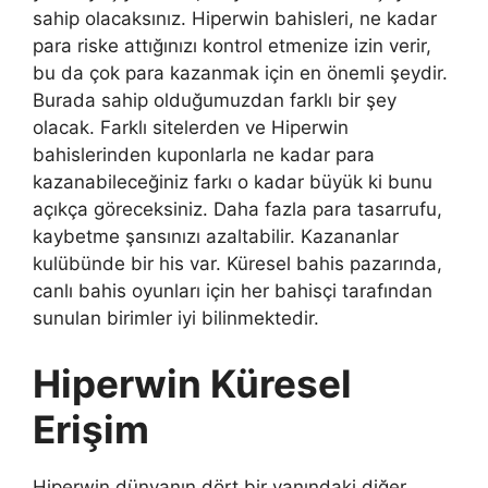
sahip olacaksınız. Hiperwin bahisleri, ne kadar
para riske attığınızı kontrol etmenize izin verir,
bu da çok para kazanmak için en önemli şeydir.
Burada sahip olduğumuzdan farklı bir şey
olacak. Farklı sitelerden ve Hiperwin
bahislerinden kuponlarla ne kadar para
kazanabileceğiniz farkı o kadar büyük ki bunu
açıkça göreceksiniz. Daha fazla para tasarrufu,
kaybetme şansınızı azaltabilir. Kazananlar
kulübünde bir his var. Küresel bahis pazarında,
canlı bahis oyunları için her bahisçi tarafından
sunulan birimler iyi bilinmektedir.
Hiperwin Küresel
Erişim
Hiperwin dünyanın dört bir yanındaki diğer