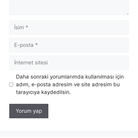
İsim
E-
posta
İnternet
sitesi
Daha sonraki yorumlarımda kullanılması için
adım, e-posta adresim ve site adresim bu
tarayıcıya kaydedilsin.