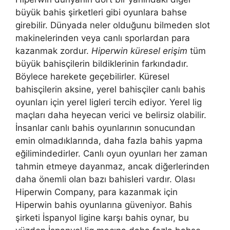
büyük bahis şirketleri gibi oyunlara bahse
girebilir. Dünyada neler olduğunu bilmeden slot
makinelerinden veya canlı sporlardan para
kazanmak zordur.
Hiperwin küresel erişim
tüm
büyük bahisçilerin bildiklerinin farkındadır.
Böylece harekete geçebilirler. Küresel
bahisçilerin aksine, yerel bahisçiler canlı bahis
oyunları için yerel ligleri tercih ediyor. Yerel lig
maçları daha heyecan verici ve belirsiz olabilir.
İnsanlar canlı bahis oyunlarının sonucundan
emin olmadıklarında, daha fazla bahis yapma
eğilimindedirler. Canlı oyun oyunları her zaman
tahmin etmeye dayanmaz, ancak diğerlerinden
daha önemli olan bazı bahisleri vardır. Olası
Hiperwin Company, para kazanmak için
Hiperwin bahis oyunlarına güveniyor. Bahis
şirketi İspanyol ligine karşı bahis oynar, bu