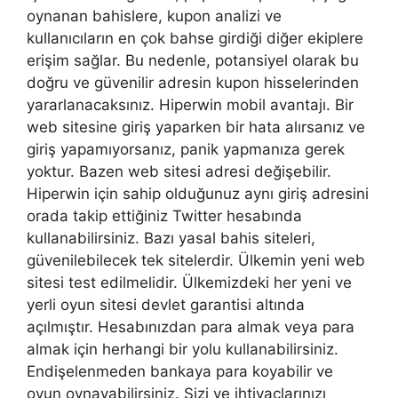
oynanan bahislere, kupon analizi ve
kullanıcıların en çok bahse girdiği diğer ekiplere
erişim sağlar. Bu nedenle, potansiyel olarak bu
doğru ve güvenilir adresin kupon hisselerinden
yararlanacaksınız. Hiperwin mobil avantajı. Bir
web sitesine giriş yaparken bir hata alırsanız ve
giriş yapamıyorsanız, panik yapmanıza gerek
yoktur. Bazen web sitesi adresi değişebilir.
Hiperwin için sahip olduğunuz aynı giriş adresini
orada takip ettiğiniz Twitter hesabında
kullanabilirsiniz. Bazı yasal bahis siteleri,
güvenilebilecek tek sitelerdir. Ülkemin yeni web
sitesi test edilmelidir. Ülkemizdeki her yeni ve
yerli oyun sitesi devlet garantisi altında
açılmıştır. Hesabınızdan para almak veya para
almak için herhangi bir yolu kullanabilirsiniz.
Endişelenmeden bankaya para koyabilir ve
oyun oynayabilirsiniz. Sizi ve ihtiyaçlarınızı