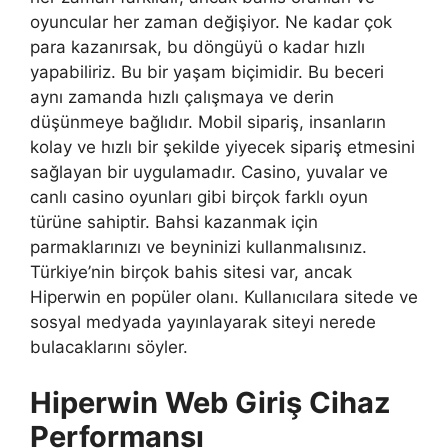
oyuncular her zaman değişiyor. Ne kadar çok
para kazanırsak, bu döngüyü o kadar hızlı
yapabiliriz. Bu bir yaşam biçimidir. Bu beceri
aynı zamanda hızlı çalışmaya ve derin
düşünmeye bağlıdır. Mobil sipariş, insanların
kolay ve hızlı bir şekilde yiyecek sipariş etmesini
sağlayan bir uygulamadır. Casino, yuvalar ve
canlı casino oyunları gibi birçok farklı oyun
türüne sahiptir. Bahsi kazanmak için
parmaklarınızı ve beyninizi kullanmalısınız.
Türkiye’nin birçok bahis sitesi var, ancak
Hiperwin en popüler olanı. Kullanıcılara sitede ve
sosyal medyada yayınlayarak siteyi nerede
bulacaklarını söyler.
Hiperwin Web Giriş Cihaz
Performansı