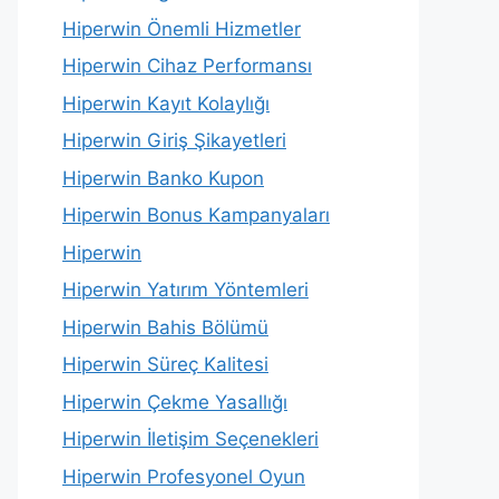
Hiperwin Önemli Hizmetler
Hiperwin Cihaz Performansı
Hiperwin Kayıt Kolaylığı
Hiperwin Giriş Şikayetleri
Hiperwin Banko Kupon
Hiperwin Bonus Kampanyaları
Hiperwin
Hiperwin Yatırım Yöntemleri
Hiperwin Bahis Bölümü
Hiperwin Süreç Kalitesi
Hiperwin Çekme Yasallığı
Hiperwin İletişim Seçenekleri
Hiperwin Profesyonel Oyun