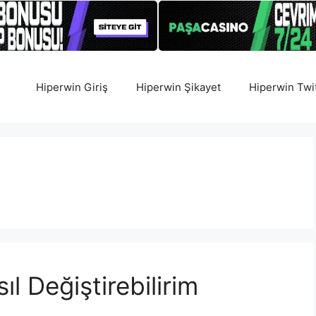
Hiperwin Giriş
Hiperwin Şikayet
Hiperwin Twi
l Değiştirebilirim