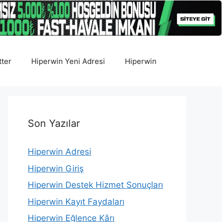
tter
Hiperwin Yeni Adresi
Hiperwin
Son Yazılar
Hiperwin Adresi
Hiperwin Giriş
Hiperwin Destek Hizmet Sonuçları
Hiperwin Kayıt Faydaları
Hiperwin Eğlence Kârı