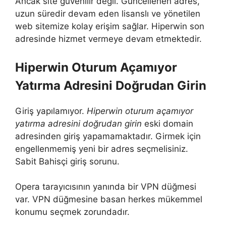
Ancak site güvenilir değil. Güncellenen adres,
uzun süredir devam eden lisanslı ve yönetilen
web sitemize kolay erişim sağlar. Hiperwin son
adresinde hizmet vermeye devam etmektedir.
Hiperwin Oturum Açamıyor
Yatırma Adresini Doğrudan Girin
Giriş yapılamıyor.
Hiperwin oturum açamıyor
yatırma adresini doğrudan girin
eski domain
adresinden giriş yapamamaktadır. Girmek için
engellenmemiş yeni bir adres seçmelisiniz.
Sabit Bahisçi giriş sorunu.
Opera tarayıcısının yanında bir VPN düğmesi
var. VPN düğmesine basan herkes mükemmel
konumu seçmek zorundadır.