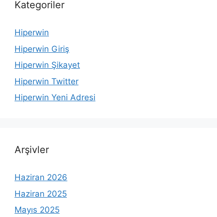
Kategoriler
Hiperwin
Hiperwin Giriş
Hiperwin Şikayet
Hiperwin Twitter
Hiperwin Yeni Adresi
Arşivler
Haziran 2026
Haziran 2025
Mayıs 2025