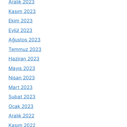
Aralık 2023
Kasım 2023
Ekim 2023
Eylül 2023
Ağustos 2023
Temmuz 2023
Haziran 2023
Mayıs 2023
Nisan 2023
Mart 2023
Şubat 2023
Ocak 2023
Aralık 2022
Kasım 2022