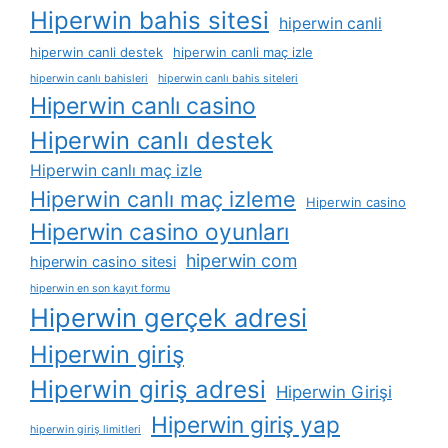
Hiperwin bahis sitesi
hiperwin canli
hiperwin canli destek
hiperwin canli maç izle
hiperwin canlı bahisleri
hiperwin canlı bahis siteleri
Hiperwin canlı casino
Hiperwin canlı destek
Hiperwin canlı maç izle
Hiperwin canlı maç izleme
Hiperwin casino
Hiperwin casino oyunları
hiperwin com
hiperwin casino sitesi
hiperwin en son kayıt formu
Hiperwin gerçek adresi
Hiperwin giriş
Hiperwin giriş adresi
Hiperwin Girişi
Hiperwin giriş yap
hiperwin giriş limitleri