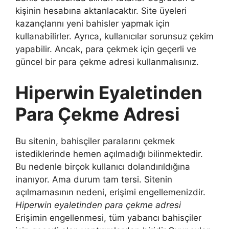
kişinin hesabına aktarılacaktır. Site üyeleri
kazançlarını yeni bahisler yapmak için
kullanabilirler. Ayrıca, kullanıcılar sorunsuz çekim
yapabilir. Ancak, para çekmek için geçerli ve
güncel bir para çekme adresi kullanmalısınız.
Hiperwin Eyaletinden
Para Çekme Adresi
Bu sitenin, bahisçiler paralarını çekmek
istediklerinde hemen açılmadığı bilinmektedir.
Bu nedenle birçok kullanıcı dolandırıldığına
inanıyor. Ama durum tam tersi. Sitenin
açılmamasının nedeni, erişimi engellemenizdir.
Hiperwin eyaletinden para çekme adresi
Erişimin engellenmesi, tüm yabancı bahisçiler