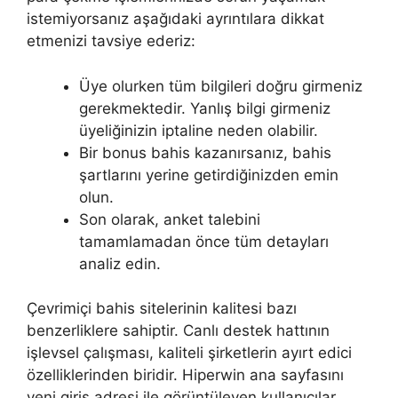
istemiyorsanız aşağıdaki ayrıntılara dikkat
etmenizi tavsiye ederiz:
Üye olurken tüm bilgileri doğru girmeniz
gerekmektedir. Yanlış bilgi girmeniz
üyeliğinizin iptaline neden olabilir.
Bir bonus bahis kazanırsanız, bahis
şartlarını yerine getirdiğinizden emin
olun.
Son olarak, anket talebini
tamamlamadan önce tüm detayları
analiz edin.
Çevrimiçi bahis sitelerinin kalitesi bazı
benzerliklere sahiptir. Canlı destek hattının
işlevsel çalışması, kaliteli şirketlerin ayırt edici
özelliklerinden biridir. Hiperwin ana sayfasını
yeni giriş adresi ile görüntüleyen kullanıcılar