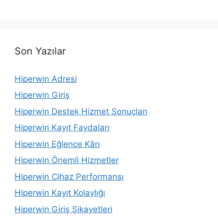
Son Yazılar
Hiperwin Adresi
Hiperwin Giriş
Hiperwin Destek Hizmet Sonuçları
Hiperwin Kayıt Faydaları
Hiperwin Eğlence Kârı
Hiperwin Önemli Hizmetler
Hiperwin Cihaz Performansı
Hiperwin Kayıt Kolaylığı
Hiperwin Giriş Şikayetleri