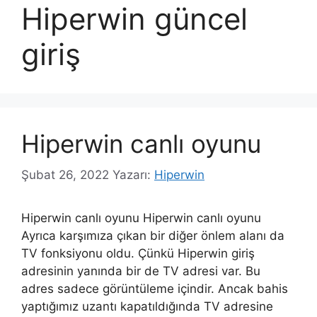
Hiperwin güncel
giriş
Hiperwin canlı oyunu
Şubat 26, 2022
Yazarı:
Hiperwin
Hiperwin canlı oyunu Hiperwin canlı oyunu
Ayrıca karşımıza çıkan bir diğer önlem alanı da
TV fonksiyonu oldu. Çünkü Hiperwin giriş
adresinin yanında bir de TV adresi var. Bu
adres sadece görüntüleme içindir. Ancak bahis
yaptığımız uzantı kapatıldığında TV adresine