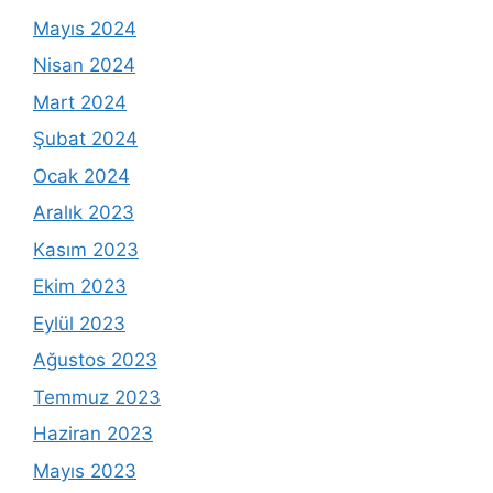
Mayıs 2024
Nisan 2024
Mart 2024
Şubat 2024
Ocak 2024
Aralık 2023
Kasım 2023
Ekim 2023
Eylül 2023
Ağustos 2023
Temmuz 2023
Haziran 2023
Mayıs 2023