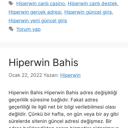
Etiketler
Hiperwin canlı casino
,
Hiperwin canlı destek
,
Hiperwin gerçek adresi
,
Hiperwin güncel giriş
,
Hiperwin yeni güncel giriş
Yorum yap
Hiperwin Bahis
Ocak 22, 2022
Yazarı:
Hiperwin
Hiperwin Bahis Hiperwin Bahis adres değişikliği
geçerlilik süresine bağlıdır. Fakat adres
geçerliliği ile ilgili net bir bilgi verilebilmesi olası
değildir. Çünkü bir hafta, on gün veya bir ay gibi
sürelerde sitenin güncel adresi değişmez. Bir