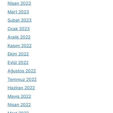
Nisan 2023
Mart 2023
Şubat 2023
Ocak 2023
Aralık 2022
Kasım 2022
Ekim 2022
Eylül 2022
Ağustos 2022
Temmuz 2022
Haziran 2022
Mayıs 2022
Nisan 2022