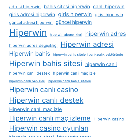
bahis sitesi hiperwin
canli hiperwin
adresi hiperwin
giris hiperwin
giris adresi hiperwin
girisi hiperwin
güncel hiperwin
güncel adresi hiperwin
Hiperwin
hiperwin adres
hiperwin abonelikleri
Hiperwin adresi
hiperwin adres değişikliği
Hiperwin bahis
hiperwin bahis siteleri bankacılık sektöründe
Hiperwin bahis sitesi
hiperwin canli
hiperwin canli destek
hiperwin canli maç izle
hiperwin canlı bahisleri
hiperwin canlı bahis siteleri
Hiperwin canlı casino
Hiperwin canlı destek
Hiperwin canlı maç izle
Hiperwin canlı maç izleme
Hiperwin casino
Hiperwin casino oyunları
hiperwin com