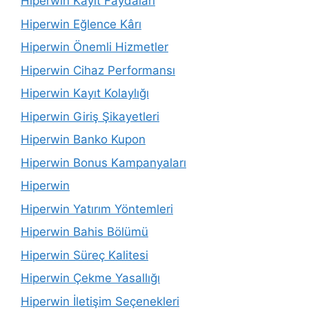
Hiperwin Kayıt Faydaları
Hiperwin Eğlence Kârı
Hiperwin Önemli Hizmetler
Hiperwin Cihaz Performansı
Hiperwin Kayıt Kolaylığı
Hiperwin Giriş Şikayetleri
Hiperwin Banko Kupon
Hiperwin Bonus Kampanyaları
Hiperwin
Hiperwin Yatırım Yöntemleri
Hiperwin Bahis Bölümü
Hiperwin Süreç Kalitesi
Hiperwin Çekme Yasallığı
Hiperwin İletişim Seçenekleri