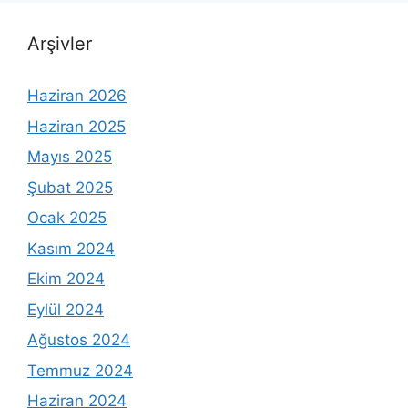
Arşivler
Haziran 2026
Haziran 2025
Mayıs 2025
Şubat 2025
Ocak 2025
Kasım 2024
Ekim 2024
Eylül 2024
Ağustos 2024
Temmuz 2024
Haziran 2024