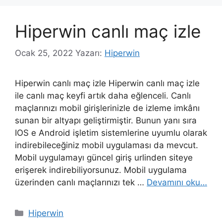
Hiperwin canlı maç izle
Ocak 25, 2022
Yazarı:
Hiperwin
Hiperwin canlı maç izle Hiperwin canlı maç izle
ile canlı maç keyfi artık daha eğlenceli. Canlı
maçlarınızı mobil girişlerinizle de izleme imkânı
sunan bir altyapı geliştirmiştir. Bunun yanı sıra
IOS e Android işletim sistemlerine uyumlu olarak
indirebileceğiniz mobil uygulaması da mevcut.
Mobil uygulamayı güncel giriş urlinden siteye
erişerek indirebiliyorsunuz. Mobil uygulama
üzerinden canlı maçlarınızı tek …
Devamını oku…
Kategoriler
Hiperwin