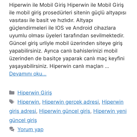
Hiperwin ile Mobil Giriş Hiperwin ile Mobil Giriş
ile mobil giriş prosedürleri sitenin güçlü altyapısı
vasıtası ile basit ve hızlıdır. Altyapı
güçlendirmeleri ile IOS ve Android cihazlara
uyumlu olması üyeleri tarafından sevilmektedir.
Güncel giriş urliyle mobil üzerinden siteye giriş
yapabilirsiniz. Ayrıca canlı bahislerinizi mobil
üzerinden de basitçe yaparak canlı maç keyfini
yaşayabilirsiniz. Hiperwin canlı maçları …
Devamını oku…
Kategoriler
Hiperwin Giriş
Etiketler
Hiperwin
,
Hiperwin gerçek adresi
,
Hiperwin
giriş adresi
,
Hiperwin güncel giriş
,
Hiperwin yeni
güncel giriş
Yorum yap