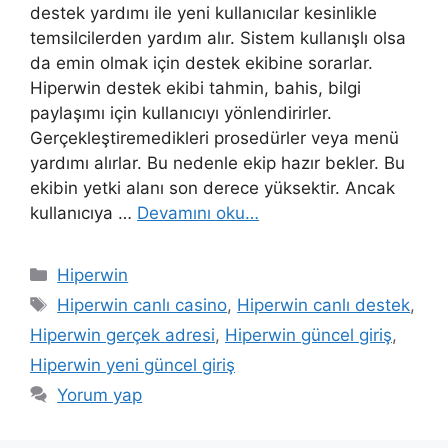
destek yardımı ile yeni kullanıcılar kesinlikle
temsilcilerden yardım alır. Sistem kullanışlı olsa
da emin olmak için destek ekibine sorarlar.
Hiperwin destek ekibi tahmin, bahis, bilgi
paylaşımı için kullanıcıyı yönlendirirler.
Gerçekleştiremedikleri prosedürler veya menü
yardımı alırlar. Bu nedenle ekip hazır bekler. Bu
ekibin yetki alanı son derece yüksektir. Ancak
kullanıcıya …
Devamını oku…
Kategoriler
Hiperwin
Etiketler
Hiperwin canlı casino
,
Hiperwin canlı destek
,
Hiperwin gerçek adresi
,
Hiperwin güncel giriş
,
Hiperwin yeni güncel giriş
Yorum yap