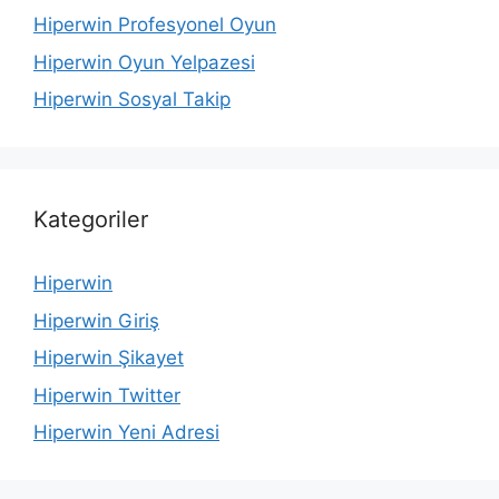
Hiperwin Profesyonel Oyun
Hiperwin Oyun Yelpazesi
Hiperwin Sosyal Takip
Kategoriler
Hiperwin
Hiperwin Giriş
Hiperwin Şikayet
Hiperwin Twitter
Hiperwin Yeni Adresi