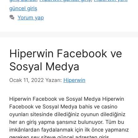
güncel giriş
Yorum yap
Hiperwin Facebook ve
Sosyal Medya
Ocak 11, 2022
Yazarı:
Hiperwin
Hiperwin Facebook ve Sosyal Medya Hiperwin
Facebook ve Sosyal Medya bahis ve casino
oyunları sitesinde dilediğiniz oyunun dilediğiniz
her an giriş yapma şansınız bulunuyor. Tüm bu
imkânlardan faydalanmak için ilk önce yapmanız
gereken şey siteye güncel adresten giriş