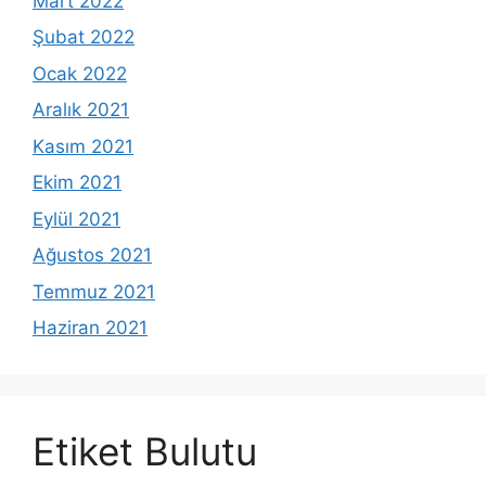
Mart 2022
Şubat 2022
Ocak 2022
Aralık 2021
Kasım 2021
Ekim 2021
Eylül 2021
Ağustos 2021
Temmuz 2021
Haziran 2021
Etiket Bulutu