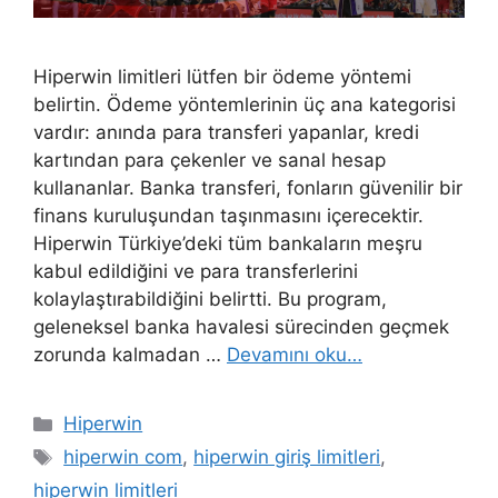
Hiperwin limitleri lütfen bir ödeme yöntemi
belirtin. Ödeme yöntemlerinin üç ana kategorisi
vardır: anında para transferi yapanlar, kredi
kartından para çekenler ve sanal hesap
kullananlar. Banka transferi, fonların güvenilir bir
finans kuruluşundan taşınmasını içerecektir.
Hiperwin Türkiye’deki tüm bankaların meşru
kabul edildiğini ve para transferlerini
kolaylaştırabildiğini belirtti. Bu program,
geleneksel banka havalesi sürecinden geçmek
zorunda kalmadan …
Devamını oku…
Kategoriler
Hiperwin
Etiketler
hiperwin com
,
hiperwin giriş limitleri
,
hiperwin limitleri