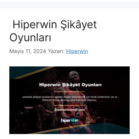
Hiperwin Şikâyet
Oyunları
Mayıs 11, 2024
Yazarı:
Hiperwin