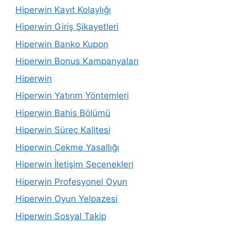
Hiperwin Kayıt Kolaylığı
Hiperwin Giriş Şikayetleri
Hiperwin Banko Kupon
Hiperwin Bonus Kampanyaları
Hiperwin
Hiperwin Yatırım Yöntemleri
Hiperwin Bahis Bölümü
Hiperwin Süreç Kalitesi
Hiperwin Çekme Yasallığı
Hiperwin İletişim Seçenekleri
Hiperwin Profesyonel Oyun
Hiperwin Oyun Yelpazesi
Hiperwin Sosyal Takip