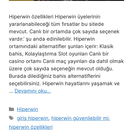
Hiperwin özellikleri Hiperwin üyelerinin
yararlanabileceği tüm fırsatlar bu sitede
mevcut. Canlı bir ortamda çok sayıda seçenek
vardır.’ şu anda edinilebilir. Hiperwin
ortamındaki alternatifler şunları içerir: Klasik
bahis, Kolaylaştırma Slot oyunları Canlı bir
casino ortamı Canlı maç yayınları da dahil olmak
üzere çok sayıda seçeneğin mevcut olduğu.
Burada dilediğiniz bahis alternatiflerini
seçebilirsiniz. Hiperwin hayatlarını yaşamak ve
…
Devamını oku…
Kategoriler
Hiperwin
Etiketler
giris hiperwin
,
hiperwin güvenilebilir mi
,
hiperwin özellikleri