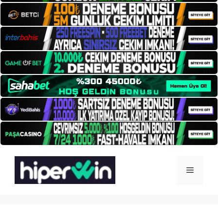
İçeriğe
atla
Menü