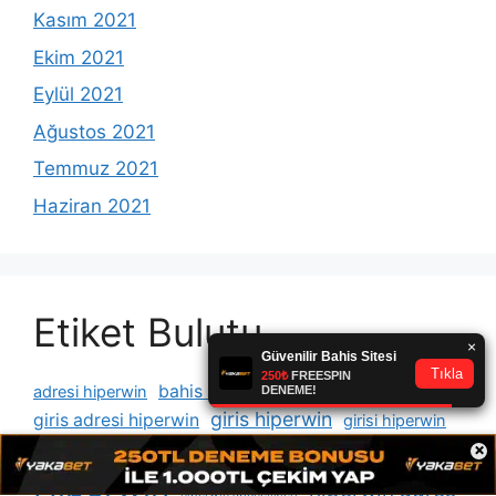
Kasım 2021
Ekim 2021
Eylül 2021
Ağustos 2021
Temmuz 2021
Haziran 2021
Etiket Bulutu
bahis sitesi hiperwin
canli hiperwin
adresi hiperwin
giris hiperwin
giris adresi hiperwin
girisi hiperwin
güncel hiperwin
×
güncel adresi hiperwin
Hiperwin
hiperwin adres
hiperwin abonelikleri