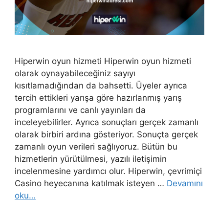
Hiperwin oyun hizmeti Hiperwin oyun hizmeti
olarak oynayabileceğiniz sayıyı
kısıtlamadığından da bahsetti. Üyeler ayrıca
tercih ettikleri yarışa göre hazırlanmış yarış
programlarını ve canlı yayınları da
inceleyebilirler. Ayrıca sonuçları gerçek zamanlı
olarak birbiri ardına gösteriyor. Sonuçta gerçek
zamanlı oyun verileri sağlıyoruz. Bütün bu
hizmetlerin yürütülmesi, yazılı iletişimin
incelenmesine yardımcı olur. Hiperwin, çevrimiçi
Casino heyecanına katılmak isteyen …
Devamını
oku…