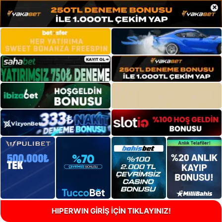
×
HIPERWIN GİRİŞ İÇİN TIKLAYINIZ!