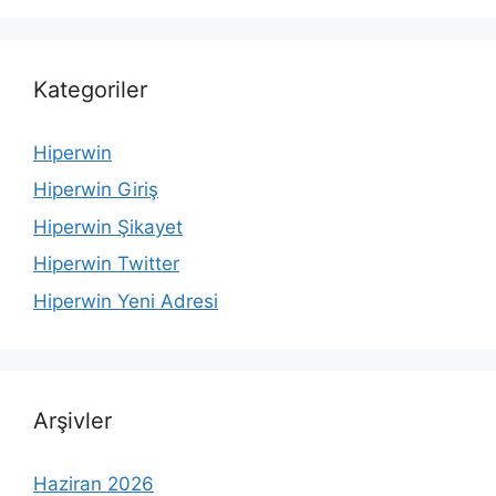
Kategoriler
Hiperwin
Hiperwin Giriş
Hiperwin Şikayet
Hiperwin Twitter
Hiperwin Yeni Adresi
Arşivler
Haziran 2026