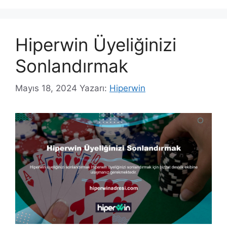
Hiperwin Üyeliğinizi
Sonlandırmak
Mayıs 18, 2024
Yazarı:
Hiperwin