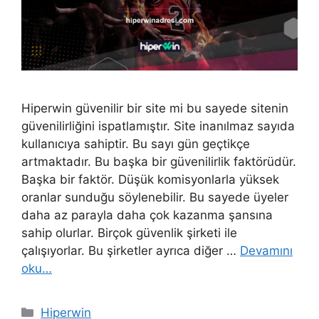
Hiperwin güvenilir bir site mi bu sayede sitenin
güvenilirliğini ispatlamıştır. Site inanılmaz sayıda
kullanıcıya sahiptir. Bu sayı gün geçtikçe
artmaktadır. Bu başka bir güvenilirlik faktörüdür.
Başka bir faktör. Düşük komisyonlarla yüksek
oranlar sunduğu söylenebilir. Bu sayede üyeler
daha az parayla daha çok kazanma şansına
sahip olurlar. Birçok güvenlik şirketi ile
çalışıyorlar. Bu şirketler ayrıca diğer …
Devamını
oku…
Kategoriler
Hiperwin