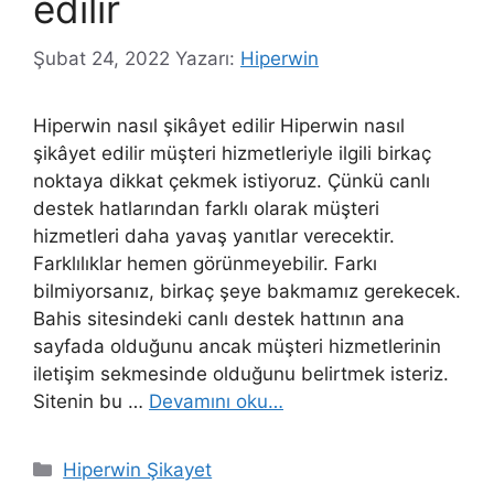
edilir
Şubat 24, 2022
Yazarı:
Hiperwin
Hiperwin nasıl şikâyet edilir Hiperwin nasıl
şikâyet edilir müşteri hizmetleriyle ilgili birkaç
noktaya dikkat çekmek istiyoruz. Çünkü canlı
destek hatlarından farklı olarak müşteri
hizmetleri daha yavaş yanıtlar verecektir.
Farklılıklar hemen görünmeyebilir. Farkı
bilmiyorsanız, birkaç şeye bakmamız gerekecek.
Bahis sitesindeki canlı destek hattının ana
sayfada olduğunu ancak müşteri hizmetlerinin
iletişim sekmesinde olduğunu belirtmek isteriz.
Sitenin bu …
Devamını oku…
Kategoriler
Hiperwin Şikayet