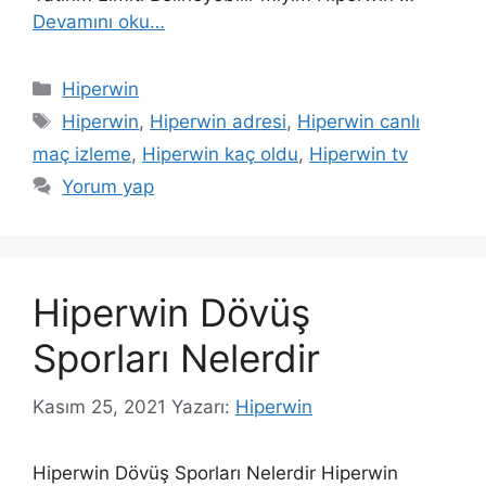
Devamını oku…
Kategoriler
Hiperwin
Etiketler
Hiperwin
,
Hiperwin adresi
,
Hiperwin canlı
maç izleme
,
Hiperwin kaç oldu
,
Hiperwin tv
Yorum yap
Hiperwin Dövüş
Sporları Nelerdir
Kasım 25, 2021
Yazarı:
Hiperwin
Hiperwin Dövüş Sporları Nelerdir Hiperwin