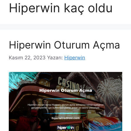
Hiperwin kaç oldu
Hiperwin Oturum Açma
Kasım 22, 2023
Yazarı:
Hiperwin