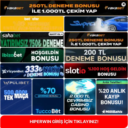
×
HIPERWIN GİRİŞ İÇİN TIKLAYINIZ!