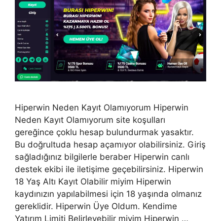
Hiperwin Neden Kayıt Olamıyorum Hiperwin
Neden Kayıt Olamıyorum site koşulları
gereğince çoklu hesap bulundurmak yasaktır.
Bu doğrultuda hesap açamıyor olabilirsiniz. Giriş
sağladığınız bilgilerle beraber Hiperwin canlı
destek ekibi ile iletişime geçebilirsiniz. Hiperwin
18 Yaş Altı Kayıt Olabilir miyim Hiperwin
kaydınızın yapılabilmesi için 18 yaşında olmanız
gereklidir. Hiperwin Üye Oldum. Kendime
Yatırım Limiti Belirleyebilir miyim Hiperwin …