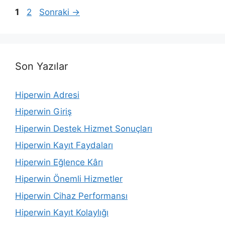
Sayfa
Sayfa
1
2
Sonraki
→
Son Yazılar
Hiperwin Adresi
Hiperwin Giriş
Hiperwin Destek Hizmet Sonuçları
Hiperwin Kayıt Faydaları
Hiperwin Eğlence Kârı
Hiperwin Önemli Hizmetler
Hiperwin Cihaz Performansı
Hiperwin Kayıt Kolaylığı