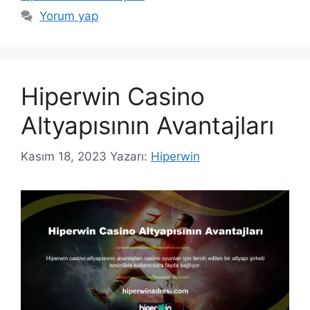
Yorum yap
Hiperwin Casino
Altyapısının Avantajları
Kasım 18, 2023
Yazarı:
Hiperwin