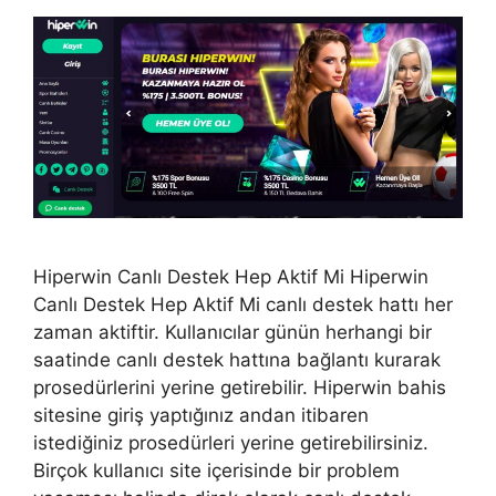
Hiperwin Canlı Destek Hep Aktif Mi Hiperwin
Canlı Destek Hep Aktif Mi canlı destek hattı her
zaman aktiftir. Kullanıcılar günün herhangi bir
saatinde canlı destek hattına bağlantı kurarak
prosedürlerini yerine getirebilir. Hiperwin bahis
sitesine giriş yaptığınız andan itibaren
istediğiniz prosedürleri yerine getirebilirsiniz.
Birçok kullanıcı site içerisinde bir problem