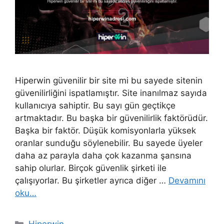
Hiperwin güvenilir bir site mi bu sayede sitenin
güvenilirliğini ispatlamıştır. Site inanılmaz sayıda
kullanıcıya sahiptir. Bu sayı gün geçtikçe
artmaktadır. Bu başka bir güvenilirlik faktörüdür.
Başka bir faktör. Düşük komisyonlarla yüksek
oranlar sunduğu söylenebilir. Bu sayede üyeler
daha az parayla daha çok kazanma şansına
sahip olurlar. Birçok güvenlik şirketi ile
çalışıyorlar. Bu şirketler ayrıca diğer …
Devamını
oku…
Kategoriler