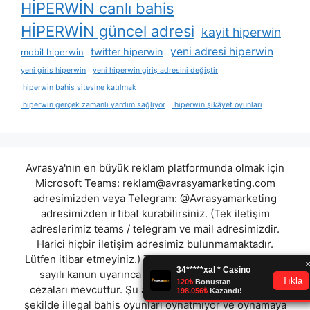
HİPERWİN canlı bahis
HİPERWİN güncel adresi
kayit hiperwin
yeni adresi hiperwin
twitter hiperwin
mobil hiperwin
yeni giris hiperwin
yeni hiperwin giriş adresini değiştir
hiperwin bahis sitesine katılmak
hiperwin gerçek zamanlı yardım sağlıyor
hiperwin şikâyet oyunları
Avrasya'nın en büyük reklam platformunda olmak için
Microsoft Teams:
reklam@avrasyamarketing.com
adresimizden veya Telegram: @Avrasyamarketing
adresimizden irtibat kurabilirsiniz. (Tek iletişim
adreslerimiz teams / telegram ve mail adresimizdir.
Harici hiçbir iletişim adresimiz bulunmamaktadır.
Lütfen itibar etmeyiniz.) Türkiye yasalarına göre 7258
sayılı kanun uyarınca yasa dışı bahis oynamanın
cezaları mevcuttur. Şu an bulunduğunuz site hiç bir
şekilde illegal bahis oyunları oynatmıyor ve oynamaya