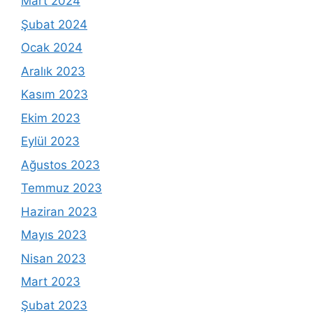
Mart 2024
Şubat 2024
Ocak 2024
Aralık 2023
Kasım 2023
Ekim 2023
Eylül 2023
Ağustos 2023
Temmuz 2023
Haziran 2023
Mayıs 2023
Nisan 2023
Mart 2023
Şubat 2023