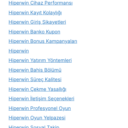
Hiperwin Cihaz Performansı
Hiperwin Kayıt Kolaylığı
Hiperwin Giriş Şikayetleri
Hiperwin Banko Kupon
Hiperwin Bonus Kampanyaları
Hiperwin
Hiperwin Yatırım Yöntemleri
Hiperwin Bahis Bölümü
Hiperwin Süreç Kalitesi
Hiperwin Çekme Yasallığı
Hiperwin İletişim Seçenekleri
Hiperwin Profesyonel Oyun
Hiperwin Oyun Yelpazesi
Hiperwin Sosyal Takip