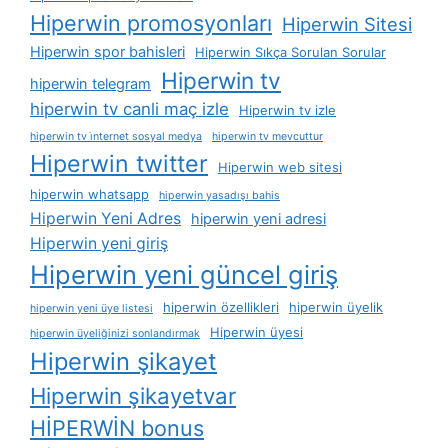
Hiperwin promosyonları
Hiperwin Sitesi
Hiperwin spor bahisleri
Hiperwin Sıkça Sorulan Sorular
Hiperwin tv
hiperwin telegram
hiperwin tv canli maç izle
Hiperwin tv izle
hiperwin tv i̇nternet sosyal medya
hiperwin tv mevcuttur
Hiperwin twitter
Hiperwin web sitesi
hiperwin whatsapp
hiperwin yasadışı bahis
Hiperwin Yeni Adres
hiperwin yeni adresi
Hiperwin yeni giriş
Hiperwin yeni güncel giriş
hiperwin özellikleri
hiperwin üyelik
hiperwin yeni üye listesi
Hiperwin üyesi
hiperwin üyeliğinizi sonlandırmak
Hiperwin şikayet
Hiperwin şikayetvar
HİPERWİN bonus