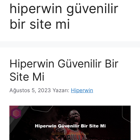
hiperwin güvenilir
bir site mi
Hiperwin Güvenilir Bir
Site Mi
Ağustos 5, 2023
Yazarı:
Hiperwin