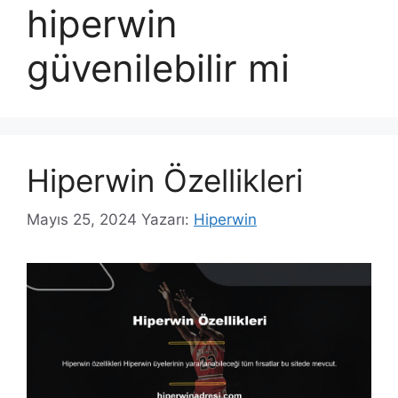
hiperwin
güvenilebilir mi
Hiperwin Özellikleri
Mayıs 25, 2024
Yazarı:
Hiperwin