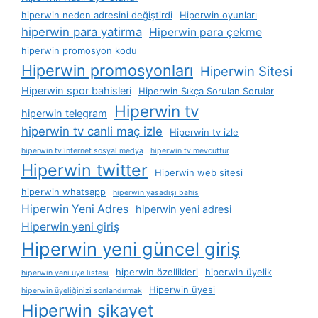
hiperwin neden adresini değiştirdi
Hiperwin oyunları
hiperwin para yatirma
Hiperwin para çekme
hiperwin promosyon kodu
Hiperwin promosyonları
Hiperwin Sitesi
Hiperwin spor bahisleri
Hiperwin Sıkça Sorulan Sorular
Hiperwin tv
hiperwin telegram
hiperwin tv canli maç izle
Hiperwin tv izle
hiperwin tv i̇nternet sosyal medya
hiperwin tv mevcuttur
Hiperwin twitter
Hiperwin web sitesi
hiperwin whatsapp
hiperwin yasadışı bahis
Hiperwin Yeni Adres
hiperwin yeni adresi
Hiperwin yeni giriş
Hiperwin yeni güncel giriş
hiperwin özellikleri
hiperwin üyelik
hiperwin yeni üye listesi
Hiperwin üyesi
hiperwin üyeliğinizi sonlandırmak
Hiperwin şikayet