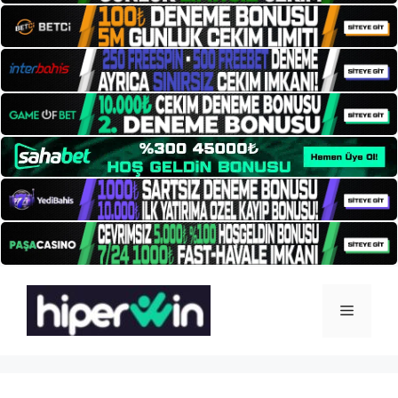
İçeriğe
atla
Menü