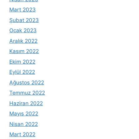
Mart 2023
Şubat 2023
Ocak 2023
Aralık 2022
Kasım 2022
Ekim 2022
Eylül 2022
Ağustos 2022
Temmuz 2022
Haziran 2022
Mayıs 2022
Nisan 2022
Mart 2022