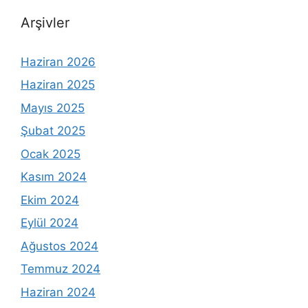
Arşivler
Haziran 2026
Haziran 2025
Mayıs 2025
Şubat 2025
Ocak 2025
Kasım 2024
Ekim 2024
Eylül 2024
Ağustos 2024
Temmuz 2024
Haziran 2024