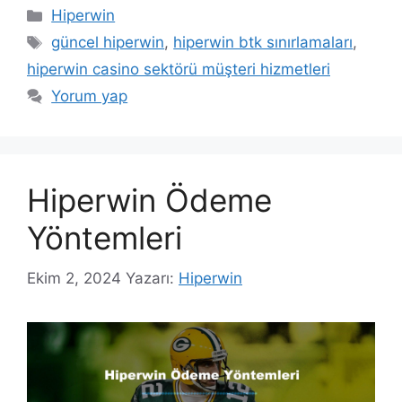
Kategoriler
Hiperwin
Etiketler
güncel hiperwin
,
hiperwin btk sınırlamaları
,
hiperwin casino sektörü müşteri hizmetleri
Yorum yap
Hiperwin Ödeme
Yöntemleri
Ekim 2, 2024
Yazarı:
Hiperwin