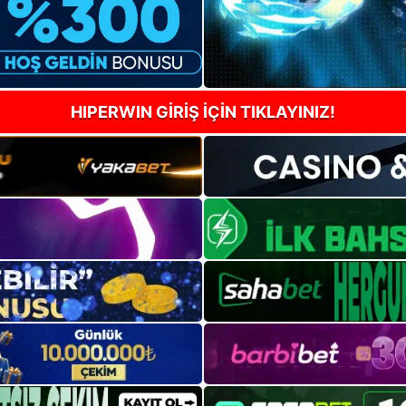
HIPERWIN GİRİŞ İÇİN TIKLAYINIZ!