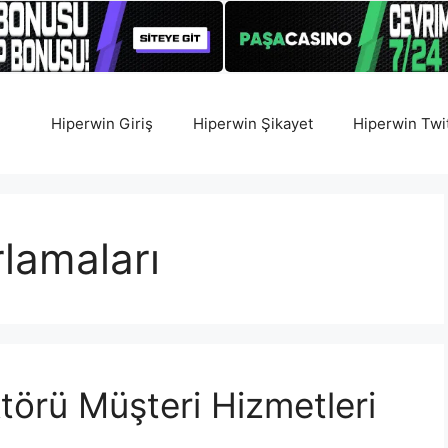
Hiperwin Giriş
Hiperwin Şikayet
Hiperwin Twi
rlamaları
törü Müşteri Hizmetleri