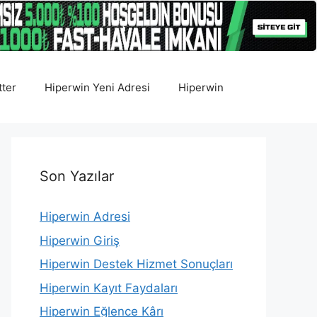
tter
Hiperwin Yeni Adresi
Hiperwin
Son Yazılar
Hiperwin Adresi
Hiperwin Giriş
Hiperwin Destek Hizmet Sonuçları
Hiperwin Kayıt Faydaları
Hiperwin Eğlence Kârı