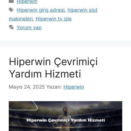
Kategoriler
Hiperwin
Etiketler
Hiperwin giriş adresi
,
hiperwin slot
makineleri
,
Hiperwin tv izle
Yorum yap
Hiperwin Çevrimiçi
Yardım Hizmeti
Mayıs 24, 2025
Yazarı:
Hiperwin