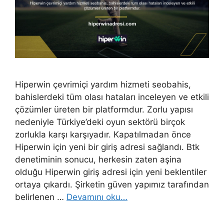
Hiperwin çevrimiçi yardım hizmeti seobahis,
bahislerdeki tüm olası hataları inceleyen ve etkili
çözümler üreten bir platformdur. Zorlu yapısı
nedeniyle Türkiye’deki oyun sektörü birçok
zorlukla karşı karşıyadır. Kapatılmadan önce
Hiperwin için yeni bir giriş adresi sağlandı. Btk
denetiminin sonucu, herkesin zaten aşina
olduğu Hiperwin giriş adresi için yeni beklentiler
ortaya çıkardı. Şirketin güven yapımız tarafından
belirlenen …
Devamını oku…