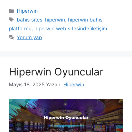
Kategoriler
Hiperwin
Etiketler
bahis sitesi hiperwin
,
hiperwin bahis
platformu
,
hiperwin web sitesinde i̇letişim
Yorum yap
Hiperwin Oyuncular
Mayıs 18, 2025
Yazarı:
Hiperwin