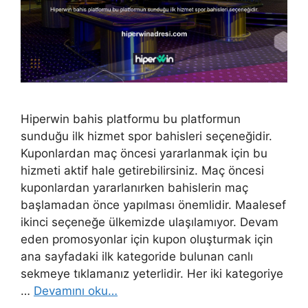
Hiperwin bahis platformu bu platformun
sunduğu ilk hizmet spor bahisleri seçeneğidir.
Kuponlardan maç öncesi yararlanmak için bu
hizmeti aktif hale getirebilirsiniz. Maç öncesi
kuponlardan yararlanırken bahislerin maç
başlamadan önce yapılması önemlidir. Maalesef
ikinci seçeneğe ülkemizde ulaşılamıyor. Devam
eden promosyonlar için kupon oluşturmak için
ana sayfadaki ilk kategoride bulunan canlı
sekmeye tıklamanız yeterlidir. Her iki kategoriye
…
Devamını oku…