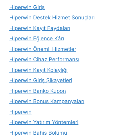
Hiperwin Giriş
Hiperwin Destek Hizmet Sonuçları
Hiperwin Kayıt Faydaları
Hiperwin Eğlence Kârı
Hiperwin Önemli Hizmetler
Hiperwin Cihaz Performansı
Hiperwin Kayıt Kolaylığı
Hiperwin Giriş Şikayetleri
Hiperwin Banko Kupon
Hiperwin Bonus Kampanyaları
Hiperwin
Hiperwin Yatırım Yöntemleri
Hiperwin Bahis Bölümü