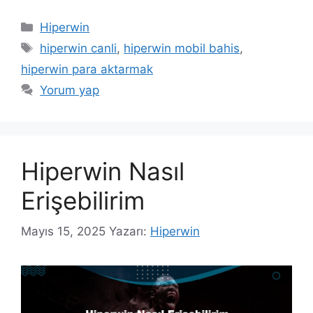
Kategoriler
Hiperwin
Etiketler
hiperwin canli
,
hiperwin mobil bahis
,
hiperwin para aktarmak
Yorum yap
Hiperwin Nasıl
Erişebilirim
Mayıs 15, 2025
Yazarı:
Hiperwin