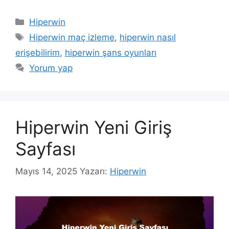
Kategoriler
Hiperwin
Etiketler
Hiperwin maç izleme
,
hiperwin nasıl
erişebilirim
,
hiperwin şans oyunları
Yorum yap
Hiperwin Yeni Giriş
Sayfası
Mayıs 14, 2025
Yazarı:
Hiperwin