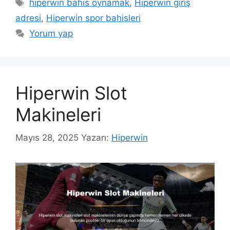
Etiketler
hiperwin bahis oynamak
,
Hiperwin giriş
adresi
,
Hiperwin spor bahisleri
Yorum yap
Hiperwin Slot
Makineleri
Mayıs 28, 2025
Yazarı:
Hiperwin