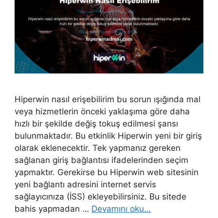
Hiperwin nasıl erişebilirim bu sorun ışığında mal
veya hizmetlerin önceki yaklaşıma göre daha
hızlı bir şekilde değiş tokuş edilmesi şansı
bulunmaktadır. Bu etkinlik Hiperwin yeni bir giriş
olarak eklenecektir. Tek yapmanız gereken
sağlanan giriş bağlantısı ifadelerinden seçim
yapmaktır. Gerekirse bu Hiperwin web sitesinin
yeni bağlantı adresini internet servis
sağlayıcınıza (İSS) ekleyebilirsiniz. Bu sitede
bahis yapmadan …
Devamını oku…