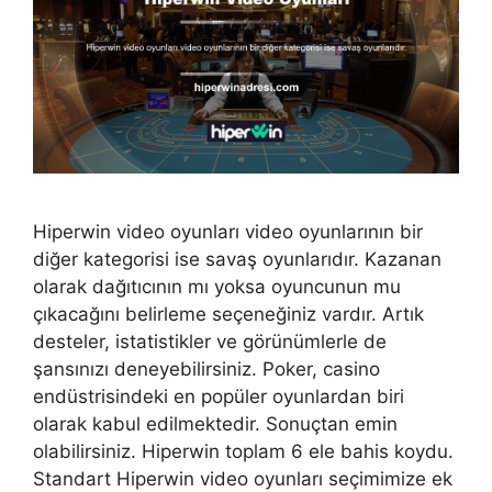
Hiperwin video oyunları video oyunlarının bir
diğer kategorisi ise savaş oyunlarıdır. Kazanan
olarak dağıtıcının mı yoksa oyuncunun mu
çıkacağını belirleme seçeneğiniz vardır. Artık
desteler, istatistikler ve görünümlerle de
şansınızı deneyebilirsiniz. Poker, casino
endüstrisindeki en popüler oyunlardan biri
olarak kabul edilmektedir. Sonuçtan emin
olabilirsiniz. Hiperwin toplam 6 ele bahis koydu.
Standart Hiperwin video oyunları seçimimize ek