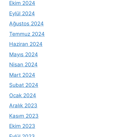
Ekim 2024
Eylül 2024
Ağustos 2024
Temmuz 2024
Haziran 2024
Mayıs 2024
Nisan 2024
Mart 2024
Şubat 2024
Ocak 2024
Aralık 2023
Kasım 2023
Ekim 2023
Eylül 2023