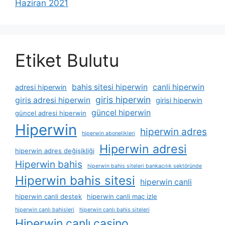
Haziran 2021
Etiket Bulutu
bahis sitesi hiperwin
canli hiperwin
adresi hiperwin
giris hiperwin
giris adresi hiperwin
girisi hiperwin
güncel hiperwin
güncel adresi hiperwin
Hiperwin
hiperwin adres
hiperwin abonelikleri
Hiperwin adresi
hiperwin adres değişikliği
Hiperwin bahis
hiperwin bahis siteleri bankacılık sektöründe
Hiperwin bahis sitesi
hiperwin canli
hiperwin canli destek
hiperwin canli maç izle
hiperwin canlı bahisleri
hiperwin canlı bahis siteleri
Hiperwin canlı casino