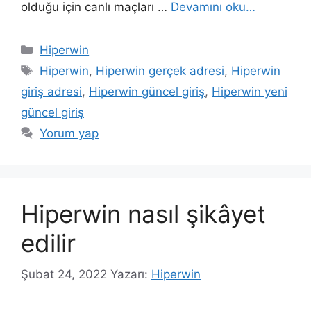
olduğu için canlı maçları …
Devamını oku…
Kategoriler
Hiperwin
Etiketler
Hiperwin
,
Hiperwin gerçek adresi
,
Hiperwin
giriş adresi
,
Hiperwin güncel giriş
,
Hiperwin yeni
güncel giriş
Yorum yap
Hiperwin nasıl şikâyet
edilir
Şubat 24, 2022
Yazarı:
Hiperwin