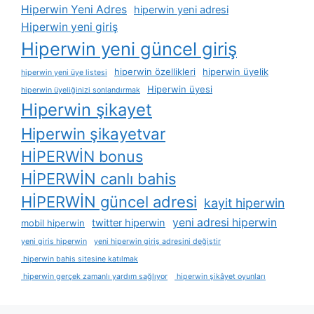
Hiperwin Yeni Adres
hiperwin yeni adresi
Hiperwin yeni giriş
Hiperwin yeni güncel giriş
hiperwin özellikleri
hiperwin üyelik
hiperwin yeni üye listesi
Hiperwin üyesi
hiperwin üyeliğinizi sonlandırmak
Hiperwin şikayet
Hiperwin şikayetvar
HİPERWİN bonus
HİPERWİN canlı bahis
HİPERWİN güncel adresi
kayit hiperwin
yeni adresi hiperwin
twitter hiperwin
mobil hiperwin
yeni giris hiperwin
yeni hiperwin giriş adresini değiştir
hiperwin bahis sitesine katılmak
hiperwin gerçek zamanlı yardım sağlıyor
hiperwin şikâyet oyunları