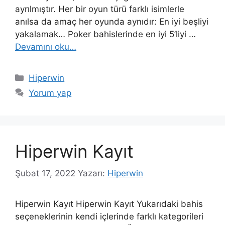
ayrılmıştır. Her bir oyun türü farklı isimlerle
anılsa da amaç her oyunda aynıdır: En iyi beşliyi
yakalamak… Poker bahislerinde en iyi 5’liyi …
Devamını oku…
Kategoriler
Hiperwin
Yorum yap
Hiperwin Kayıt
Şubat 17, 2022
Yazarı:
Hiperwin
Hiperwin Kayıt Hiperwin Kayıt Yukarıdaki bahis
seçeneklerinin kendi içlerinde farklı kategorileri