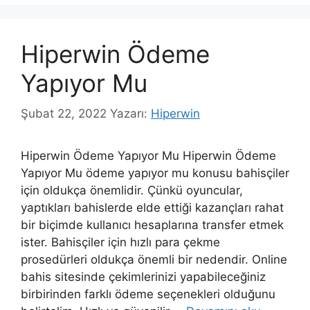
Hiperwin Ödeme
Yapıyor Mu
Şubat 22, 2022
Yazarı:
Hiperwin
Hiperwin Ödeme Yapıyor Mu Hiperwin Ödeme
Yapıyor Mu ödeme yapıyor mu konusu bahisçiler
için oldukça önemlidir. Çünkü oyuncular,
yaptıkları bahislerde elde ettiği kazançları rahat
bir biçimde kullanıcı hesaplarına transfer etmek
ister. Bahisçiler için hızlı para çekme
prosedürleri oldukça önemli bir nedendir. Online
bahis sitesinde çekimlerinizi yapabileceğiniz
birbirinden farklı ödeme seçenekleri olduğunu