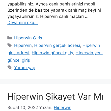
yapabilirsiniz. Ayrıca canlı bahislerinizi mobil
üzerinden de basitçe yaparak canlı maç keyfini
yaşayabilirsiniz. Hiperwin canlı maçları …
Devamını oku…
Kategoriler
Hiperwin Giriş
Etiketler
Hiperwin
,
Hiperwin gerçek adresi
,
Hiperwin
giriş adresi
,
Hiperwin güncel giriş
,
Hiperwin yeni
güncel giriş
Yorum yap
Hiperwin Şikayet Var Mı
Şubat 10, 2022
Yazarı:
Hiperwin