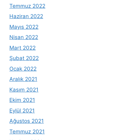
Temmuz 2022
Haziran 2022
Mayıs 2022
Nisan 2022
Mart 2022
Şubat 2022
Ocak 2022
Aralık 2021
Kasım 2021
Ekim 2021
Eylül 2021
Ağustos 2021
Temmuz 2021