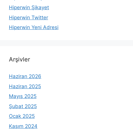
Hiperwin Şikayet
Hiperwin Twitter
Hiperwin Yeni Adresi
Arşivler
Haziran 2026
Haziran 2025
Mayıs 2025
Şubat 2025
Ocak 2025
Kasım 2024