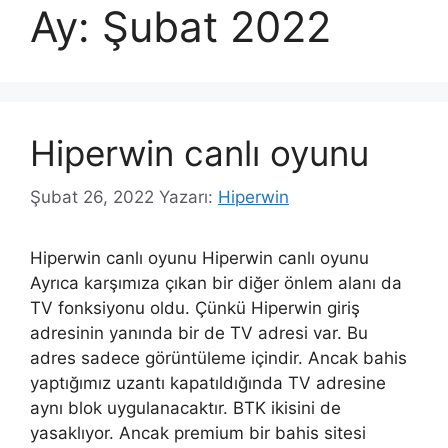
Ay:
Şubat 2022
Hiperwin canlı oyunu
Şubat 26, 2022
Yazarı:
Hiperwin
Hiperwin canlı oyunu Hiperwin canlı oyunu
Ayrıca karşımıza çıkan bir diğer önlem alanı da
TV fonksiyonu oldu. Çünkü Hiperwin giriş
adresinin yanında bir de TV adresi var. Bu
adres sadece görüntüleme içindir. Ancak bahis
yaptığımız uzantı kapatıldığında TV adresine
aynı blok uygulanacaktır. BTK ikisini de
yasaklıyor. Ancak premium bir bahis sitesi