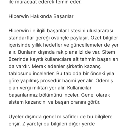
ile müracaat ederek temin eder.
Hiperwin Hakkında Başarılar
Hiperwin ile ilgili başarılar listesini uluslararası
standartlar gereği övünçle paylaşır. Özet bilgiler
içerisinde yıllık hedefler ve güncellemeler de yer
alır. Bunların dışında rakip analizi de var. Sitem
üzerinde kayıtlı kullanıcılara ait tahmin başarıları
da vardır. Merak edenler şirketin kazanç
tablosunu incelerler. Bu tabloda bir önceki yıla
göre yapılmış prosedür hacmi yer alır. Ödemiş
olan vergi miktarı yer alır. Kullanıcılar
başarılarımız bölümünü inceler. Genel olarak
sistem kazancını ve başarı oranını görür.
Üyeler dışında genel misafirler de bu bilgilere
erişir. Ziyaretçi bu bilgileri diğer yerde