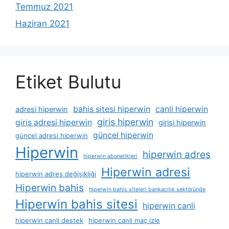
Temmuz 2021
Haziran 2021
Etiket Bulutu
bahis sitesi hiperwin
canli hiperwin
adresi hiperwin
giris hiperwin
giris adresi hiperwin
girisi hiperwin
güncel hiperwin
güncel adresi hiperwin
Hiperwin
hiperwin adres
hiperwin abonelikleri
Hiperwin adresi
hiperwin adres değişikliği
Hiperwin bahis
hiperwin bahis siteleri bankacılık sektöründe
Hiperwin bahis sitesi
hiperwin canli
hiperwin canli destek
hiperwin canli maç izle