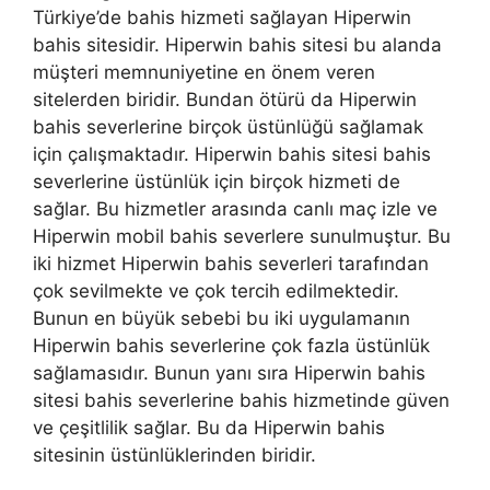
Türkiye’de bahis hizmeti sağlayan Hiperwin
bahis sitesidir. Hiperwin bahis sitesi bu alanda
müşteri memnuniyetine en önem veren
sitelerden biridir. Bundan ötürü da Hiperwin
bahis severlerine birçok üstünlüğü sağlamak
için çalışmaktadır. Hiperwin bahis sitesi bahis
severlerine üstünlük için birçok hizmeti de
sağlar. Bu hizmetler arasında canlı maç izle ve
Hiperwin mobil bahis severlere sunulmuştur. Bu
iki hizmet Hiperwin bahis severleri tarafından
çok sevilmekte ve çok tercih edilmektedir.
Bunun en büyük sebebi bu iki uygulamanın
Hiperwin bahis severlerine çok fazla üstünlük
sağlamasıdır. Bunun yanı sıra Hiperwin bahis
sitesi bahis severlerine bahis hizmetinde güven
ve çeşitlilik sağlar. Bu da Hiperwin bahis
sitesinin üstünlüklerinden biridir.