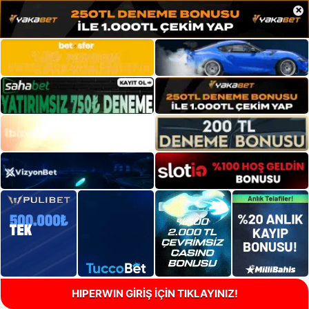
×
HIPERWIN GİRİŞ İÇİN TIKLAYINIZ!