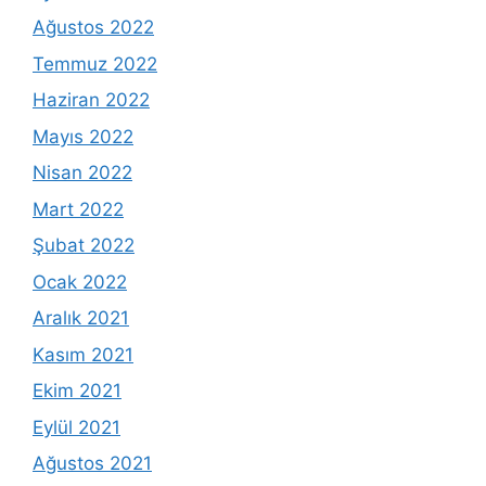
Ağustos 2022
Temmuz 2022
Haziran 2022
Mayıs 2022
Nisan 2022
Mart 2022
Şubat 2022
Ocak 2022
Aralık 2021
Kasım 2021
Ekim 2021
Eylül 2021
Ağustos 2021