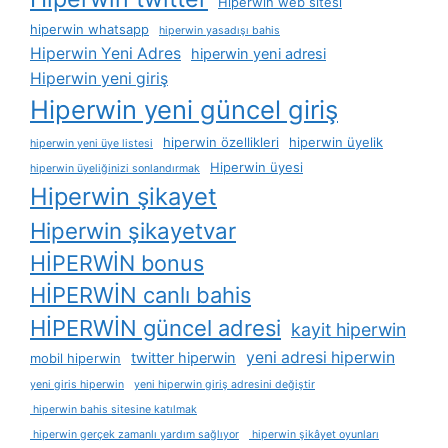
Hiperwin web sitesi
hiperwin whatsapp
hiperwin yasadışı bahis
Hiperwin Yeni Adres
hiperwin yeni adresi
Hiperwin yeni giriş
Hiperwin yeni güncel giriş
hiperwin özellikleri
hiperwin üyelik
hiperwin yeni üye listesi
Hiperwin üyesi
hiperwin üyeliğinizi sonlandırmak
Hiperwin şikayet
Hiperwin şikayetvar
HİPERWİN bonus
HİPERWİN canlı bahis
HİPERWİN güncel adresi
kayit hiperwin
yeni adresi hiperwin
twitter hiperwin
mobil hiperwin
yeni giris hiperwin
yeni hiperwin giriş adresini değiştir
hiperwin bahis sitesine katılmak
hiperwin gerçek zamanlı yardım sağlıyor
hiperwin şikâyet oyunları