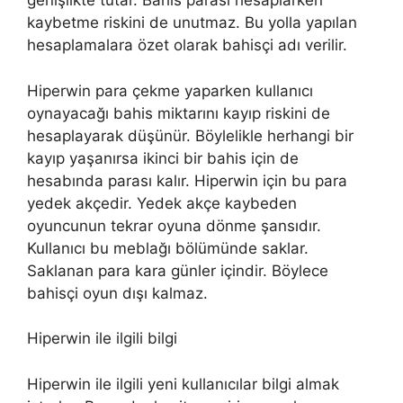
genişlikte tutar. Bahis parası hesaplarken
kaybetme riskini de unutmaz. Bu yolla yapılan
hesaplamalara özet olarak bahisçi adı verilir.
Hiperwin para çekme yaparken kullanıcı
oynayacağı bahis miktarını kayıp riskini de
hesaplayarak düşünür. Böylelikle herhangi bir
kayıp yaşanırsa ikinci bir bahis için de
hesabında parası kalır. Hiperwin için bu para
yedek akçedir. Yedek akçe kaybeden
oyuncunun tekrar oyuna dönme şansıdır.
Kullanıcı bu meblağı bölümünde saklar.
Saklanan para kara günler içindir. Böylece
bahisçi oyun dışı kalmaz.
Hiperwin ile ilgili bilgi
Hiperwin ile ilgili yeni kullanıcılar bilgi almak