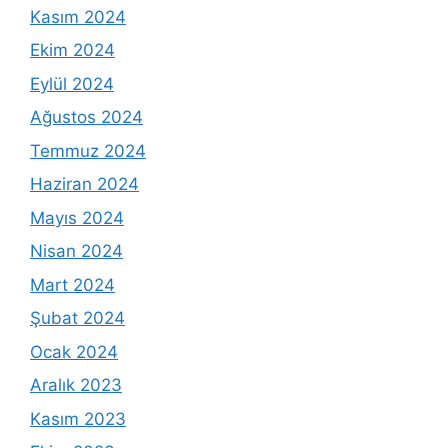
Kasım 2024
Ekim 2024
Eylül 2024
Ağustos 2024
Temmuz 2024
Haziran 2024
Mayıs 2024
Nisan 2024
Mart 2024
Şubat 2024
Ocak 2024
Aralık 2023
Kasım 2023