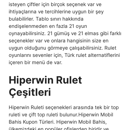
isteyen çiftler için birçok seçenek var ve
ihtiyaçlarına ve tercihlerine uygun bir şey
bulabilirler. Tablo sınırı hakkında
endişelenmeden en fazla 21 oyun
oynayabilirsiniz. 21 gümüş ve 21 elmas gibi farklı
seçenekler var ve onlara hangisinin size en
uygun olduğunu görmeye çalışabilirsiniz. Rulet
oyunlarını sevenler için, Türk rulet alternatiflerini
içeren bir menü de var.
Hiperwin Rulet
Çeşitleri
Hiperwin Ruleti seçenekleri arasında tek bir top
ruleti ve çift top ruleti bulunur.Hiperwin Mobil
Bahis Kupon Türleri. Hiperwin Mobil Bahis,
ülkemizdeki en popüler ofislerden biridir ve