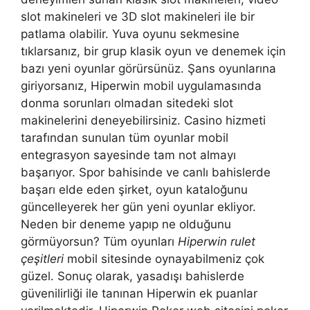
slot makineleri ve 3D slot makineleri ile bir
patlama olabilir. Yuva oyunu sekmesine
tıklarsanız, bir grup klasik oyun ve denemek için
bazı yeni oyunlar görürsünüz. Şans oyunlarına
giriyorsanız, Hiperwin mobil uygulamasında
donma sorunları olmadan sitedeki slot
makinelerini deneyebilirsiniz. Casino hizmeti
tarafından sunulan tüm oyunlar mobil
entegrasyon sayesinde tam not almayı
başarıyor. Spor bahisinde ve canlı bahislerde
başarı elde eden şirket, oyun kataloğunu
güncelleyerek her gün yeni oyunlar ekliyor.
Neden bir deneme yapıp ne olduğunu
görmüyorsun? Tüm oyunları
Hiperwin rulet
çeşitleri
mobil sitesinde oynayabilmeniz çok
güzel. Sonuç olarak, yasadışı bahislerde
güvenilirliği ile tanınan Hiperwin ek puanlar