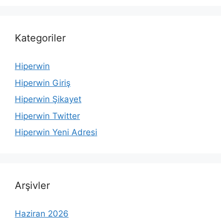
Kategoriler
Hiperwin
Hiperwin Giriş
Hiperwin Şikayet
Hiperwin Twitter
Hiperwin Yeni Adresi
Arşivler
Haziran 2026