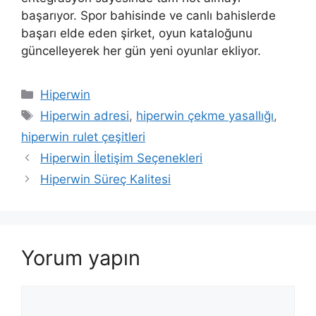
başarıyor. Spor bahisinde ve canlı bahislerde
başarı elde eden şirket, oyun kataloğunu
güncelleyerek her gün yeni oyunlar ekliyor.
Kategoriler
Hiperwin
Etiketler
Hiperwin adresi
,
hiperwin çekme yasallığı
,
hiperwin rulet çeşitleri
Hiperwin İletişim Seçenekleri
Hiperwin Süreç Kalitesi
Yorum yapın
Yorum