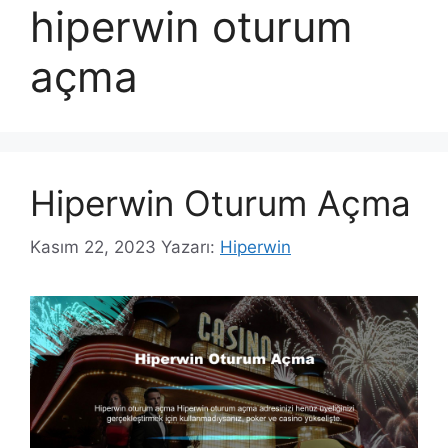
hiperwin oturum
açma
Hiperwin Oturum Açma
Kasım 22, 2023
Yazarı:
Hiperwin