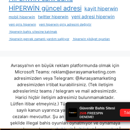
HİPERWİN güncel adresi
kayit hiperwin
yeni adresi hiperwin
twitter hiperwin
mobil hiperwin
yeni giris hiperwin
yeni hiperwin giriş adresini değiştir
hiperwin bahis sitesine katılmak
hiperwin gerçek zamanlı yardım sağlıyor
hiperwin şikâyet oyunları
Avrasya'nın en büyük reklam platformunda olmak için
Microsoft Teams:
reklam@avrasyamarketing.com
adresimizden veya Telegram: @Avrasyamarketing
adresimizden irtibat kurabilirsiniz. (Tek iletişim
adreslerimiz teams / telegram ve mail adresimizdir.
Harici hiçbir iletişim adresimiz bulunmamaktadır.
Lütfen itibar etmeyiniz.) Türkiye yasalarına göre 7258
sayılı kanun uyarınca yasa dışı bahis oynamanın
cezaları mevcuttur. Şu an bulunduğunuz site hiç bir
şekilde illegal bahis oyunları oynatmıyor ve oynamaya
aracı olmuyordur.
marsbahisgit
|
vitrinbet
|
avrupabet
|