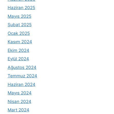
Haziran 2025
Mayıs 2025
Şubat 2025
Ocak 2025
Kasım 2024
Ekim 2024
Eylül 2024
Ağustos 2024
Temmuz 2024
Haziran 2024
Mayıs 2024
Nisan 2024
Mart 2024