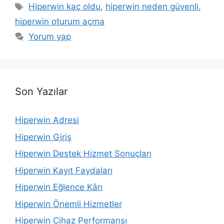
Etiketler
Hiperwin kaç oldu
,
hiperwin neden güvenli
,
hiperwin oturum açma
Yorum yap
Son Yazılar
Hiperwin Adresi
Hiperwin Giriş
Hiperwin Destek Hizmet Sonuçları
Hiperwin Kayıt Faydaları
Hiperwin Eğlence Kârı
Hiperwin Önemli Hizmetler
Hiperwin Cihaz Performansı