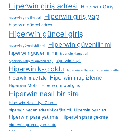
Hiperwin giriş adresi
Hiperwin Girişi
Hiperwin giriş yap
hiperwin giriş limitleri
hiperwin güncel adres
Hiperwin güncel giriş
Hiperwin güvenilir mi
hiperwin güvenilebilir mi
hiperwin güvenlir mi
hiperwin hizmetleri
hiperwin kayit
hiperwin i̇letişimi güvenilirliği
Hiperwin kaç oldu
hiperwin kullanıcı
hiperwin limitleri
Hiperwin maç izleme
hiperwin maç izle
Hiperwin Mobil
Hiperwin mobil giriş
Hiperwin nasıl bir site
Hiperwin Nasıl Üye Olunur
hiperwin neden adresini değiştirdi
Hiperwin oyunları
hiperwin para yatirma
Hiperwin para çekme
hiperwin promosyon kodu