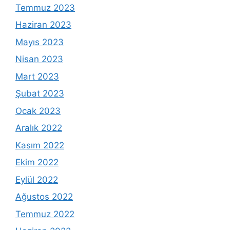
Temmuz 2023
Haziran 2023
Mayıs 2023
Nisan 2023
Mart 2023
Şubat 2023
Ocak 2023
Aralık 2022
Kasım 2022
Ekim 2022
Eylül 2022
Ağustos 2022
Temmuz 2022