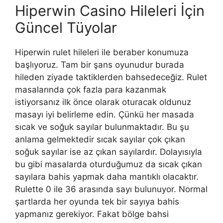
Hiperwin Casino Hileleri İçin
Güncel Tüyolar
Hiperwin rulet hileleri ile beraber konumuza
başlıyoruz. Tam bir şans oyunudur burada
hileden ziyade taktiklerden bahsedeceğiz. Rulet
masalarında çok fazla para kazanmak
istiyorsanız ilk önce olarak oturacak oldunuz
masayı iyi belirleme edin. Çünkü her masada
sıcak ve soğuk sayılar bulunmaktadır. Bu şu
anlama gelmektedir sıcak sayılar çok çıkan
soğuk sayılar ise az çıkan sayılardır. Dolayısıyla
bu gibi masalarda oturduğumuz da sıcak çıkan
sayılara bahis yapmak daha mantıklı olacaktır.
Rulette 0 ile 36 arasında sayı bulunuyor. Normal
şartlarda her oyunda tek bir sayıya bahis
yapmanız gerekiyor. Fakat bölge bahsi