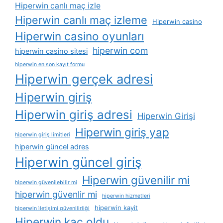
Hiperwin canlı maç izle
Hiperwin canlı maç izleme
Hiperwin casino
Hiperwin casino oyunları
hiperwin com
hiperwin casino sitesi
hiperwin en son kayıt formu
Hiperwin gerçek adresi
Hiperwin giriş
Hiperwin giriş adresi
Hiperwin Girişi
Hiperwin giriş yap
hiperwin giriş limitleri
hiperwin güncel adres
Hiperwin güncel giriş
Hiperwin güvenilir mi
hiperwin güvenilebilir mi
hiperwin güvenlir mi
hiperwin hizmetleri
hiperwin kayit
hiperwin i̇letişimi güvenilirliği
Hiperwin kaç oldu