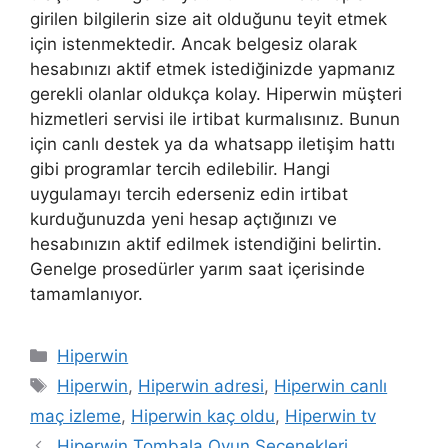
girilen bilgilerin size ait olduğunu teyit etmek
için istenmektedir. Ancak belgesiz olarak
hesabınızı aktif etmek istediğinizde yapmanız
gerekli olanlar oldukça kolay. Hiperwin müşteri
hizmetleri servisi ile irtibat kurmalısınız. Bunun
için canlı destek ya da whatsapp iletişim hattı
gibi programlar tercih edilebilir. Hangi
uygulamayı tercih ederseniz edin irtibat
kurduğunuzda yeni hesap açtığınızı ve
hesabınızın aktif edilmek istendiğini belirtin.
Genelge prosedürler yarım saat içerisinde
tamamlanıyor.
Kategoriler
Hiperwin
Etiketler
Hiperwin
,
Hiperwin adresi
,
Hiperwin canlı
maç izleme
,
Hiperwin kaç oldu
,
Hiperwin tv
Hiperwin Tombala Oyun Seçenekleri