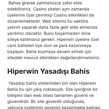
Bahse girerek zahmetsizce zafer elde
edebilirsiniz. Casino siteleri aynı zamanda
üyelerine özel çevrimiçi Casino etkinlikleri de
düzenlemektedir. Web sitemiz bu sektöre
yatırım yaparak daha fazla gelir elde etmenize
yardımcı olacaktır. Bunu başarmadan önce
siteye katılmanız gerekir.
Hiperwin üyelere özel
canlı bahisleri
üye olun ve para kazanmaya
başlayın. Bahis koymaya devam etmek için
sitedeki mevcut etkinlikleri değerlendirmelisiniz.
Hiperwin Yasadışı Bahis
Yasadışı bahis sitelerinden biri olan Hiperwin
Bahis bu işin çıkış noktasıydı. Site içeriğinin bir
bileşeni olan web sitesi tamamen güvenli ve
güvenilirdir. Bir site güvenilir olduğunda,
yalnızca üyelerinin güvenini kazanmakla kalmaz,