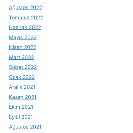
Ağustos 2022
Temmuz 2022
Haziran 2022
Mayıs 2022
Nisan 2022
Mart 2022
Şubat 2022
Ocak 2022
Aralık 2021
Kasım 2021
Ekim 2021
Eylül 2021
Ağustos 2021