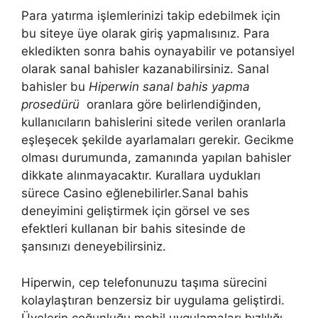
Para yatırma işlemlerinizi takip edebilmek için
bu siteye üye olarak giriş yapmalısınız. Para
ekledikten sonra bahis oynayabilir ve potansiyel
olarak sanal bahisler kazanabilirsiniz. Sanal
bahisler bu
Hiperwin sanal bahis yapma
prosedürü
oranlara göre belirlendiğinden,
kullanıcıların bahislerini sitede verilen oranlarla
eşleşecek şekilde ayarlamaları gerekir. Gecikme
olması durumunda, zamanında yapılan bahisler
dikkate alınmayacaktır. Kurallara uydukları
sürece Casino eğlenebilirler.Sanal bahis
deneyimini geliştirmek için görsel ve ses
efektleri kullanan bir bahis sitesinde de
şansınızı deneyebilirsiniz.
Hiperwin, cep telefonunuzu taşıma sürecini
kolaylaştıran benzersiz bir uygulama geliştirdi.
Üyelerin çoğunluğu mobil uygulamaları hızlılığı