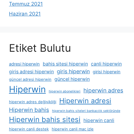
Temmuz 2021
Haziran 2021
Etiket Bulutu
bahis sitesi hiperwin
canli hiperwin
adresi hiperwin
giris hiperwin
giris adresi hiperwin
girisi hiperwin
güncel hiperwin
güncel adresi hiperwin
Hiperwin
hiperwin adres
hiperwin abonelikleri
Hiperwin adresi
hiperwin adres değişikliği
Hiperwin bahis
hiperwin bahis siteleri bankacılık sektöründe
Hiperwin bahis sitesi
hiperwin canli
hiperwin canli destek
hiperwin canli maç izle