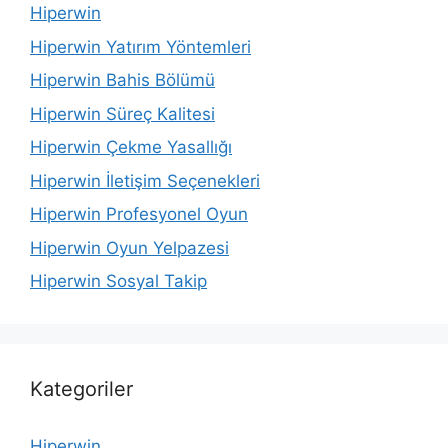
Hiperwin
Hiperwin Yatırım Yöntemleri
Hiperwin Bahis Bölümü
Hiperwin Süreç Kalitesi
Hiperwin Çekme Yasallığı
Hiperwin İletişim Seçenekleri
Hiperwin Profesyonel Oyun
Hiperwin Oyun Yelpazesi
Hiperwin Sosyal Takip
Kategoriler
Hiperwin