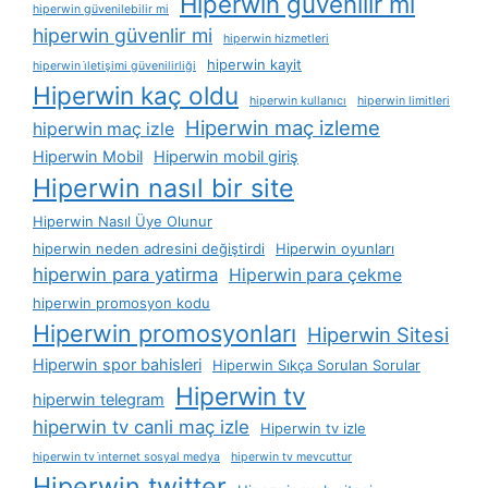
Hiperwin güvenilir mi
hiperwin güvenilebilir mi
hiperwin güvenlir mi
hiperwin hizmetleri
hiperwin kayit
hiperwin i̇letişimi güvenilirliği
Hiperwin kaç oldu
hiperwin kullanıcı
hiperwin limitleri
Hiperwin maç izleme
hiperwin maç izle
Hiperwin Mobil
Hiperwin mobil giriş
Hiperwin nasıl bir site
Hiperwin Nasıl Üye Olunur
hiperwin neden adresini değiştirdi
Hiperwin oyunları
hiperwin para yatirma
Hiperwin para çekme
hiperwin promosyon kodu
Hiperwin promosyonları
Hiperwin Sitesi
Hiperwin spor bahisleri
Hiperwin Sıkça Sorulan Sorular
Hiperwin tv
hiperwin telegram
hiperwin tv canli maç izle
Hiperwin tv izle
hiperwin tv i̇nternet sosyal medya
hiperwin tv mevcuttur
Hiperwin twitter