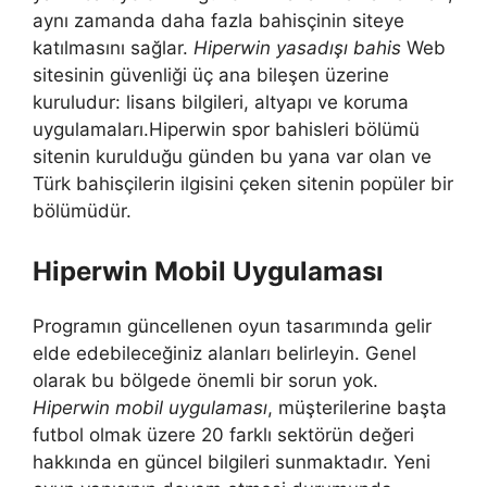
aynı zamanda daha fazla bahisçinin siteye
katılmasını sağlar.
Hiperwin yasadışı bahis
Web
sitesinin güvenliği üç ana bileşen üzerine
kuruludur: lisans bilgileri, altyapı ve koruma
uygulamaları.Hiperwin spor bahisleri bölümü
sitenin kurulduğu günden bu yana var olan ve
Türk bahisçilerin ilgisini çeken sitenin popüler bir
bölümüdür.
Hiperwin Mobil Uygulaması
Programın güncellenen oyun tasarımında gelir
elde edebileceğiniz alanları belirleyin. Genel
olarak bu bölgede önemli bir sorun yok.
Hiperwin mobil uygulaması
, müşterilerine başta
futbol olmak üzere 20 farklı sektörün değeri
hakkında en güncel bilgileri sunmaktadır. Yeni