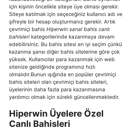
için kişinin öncelikle siteye üye olması gerekir.
Siteye katılmak için seçeceğiniz kullanıcı adı ve
şifreyle bir hesap oluşturmanız gerekir. Artık
çevrimiçi bahis
Hiperwin sanal bahis canlı
bahisleri
kategorilerinde kazanmaya devam
edebilirsiniz. Bu bahis sitesi en iyi seçim çünkü
kazanma şansı diğer bahis sitelerine göre çok
yüksek. Kullanıcılar para kazanmak için web
sitenize geldiğinde programınız hızlı
olmalıdır.Bunun ışığında en popüler çevrimiçi
bahis siteleri olan çevrimiçi bahis siteleri,
üyelerinin daha fazla para kazanmasına
yardımcı olmak için sürekli güncellenmektedir.
Hiperwin Üyelere Özel
Canlı Bahisleri