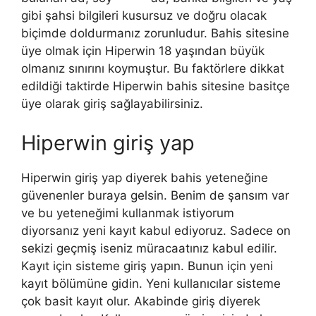
gibi şahsi bilgileri kusursuz ve doğru olacak
biçimde doldurmanız zorunludur. Bahis sitesine
üye olmak için Hiperwin 18 yaşından büyük
olmanız sınırını koymuştur. Bu faktörlere dikkat
edildiği taktirde Hiperwin bahis sitesine basitçe
üye olarak giriş sağlayabilirsiniz.
Hiperwin giriş yap
Hiperwin giriş yap diyerek bahis yeteneğine
güvenenler buraya gelsin. Benim de şansım var
ve bu yeteneğimi kullanmak istiyorum
diyorsanız yeni kayıt kabul ediyoruz. Sadece on
sekizi geçmiş iseniz müracaatınız kabul edilir.
Kayıt için sisteme giriş yapın. Bunun için yeni
kayıt bölümüne gidin. Yeni kullanıcılar sisteme
çok basit kayıt olur. Akabinde giriş diyerek