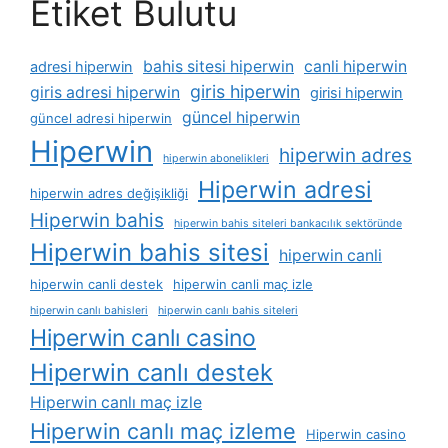
Etiket Bulutu
bahis sitesi hiperwin
canli hiperwin
adresi hiperwin
giris hiperwin
giris adresi hiperwin
girisi hiperwin
güncel hiperwin
güncel adresi hiperwin
Hiperwin
hiperwin adres
hiperwin abonelikleri
Hiperwin adresi
hiperwin adres değişikliği
Hiperwin bahis
hiperwin bahis siteleri bankacılık sektöründe
Hiperwin bahis sitesi
hiperwin canli
hiperwin canli destek
hiperwin canli maç izle
hiperwin canlı bahisleri
hiperwin canlı bahis siteleri
Hiperwin canlı casino
Hiperwin canlı destek
Hiperwin canlı maç izle
Hiperwin canlı maç izleme
Hiperwin casino