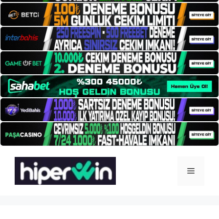
İçeriğe
atla
Menü