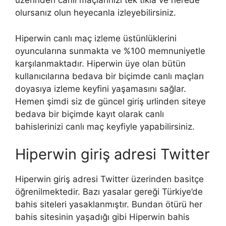
üzerinden canlı maçlarınızı tek tıkla ve nerede
olursanız olun heyecanla izleyebilirsiniz.
Hiperwin canlı maç izleme üstünlüklerini
oyuncularına sunmakta ve %100 memnuniyetle
karşılanmaktadır. Hiperwin üye olan bütün
kullanıcılarına bedava bir biçimde canlı maçları
doyasıya izleme keyfini yaşamasını sağlar.
Hemen şimdi siz de güncel giriş urlinden siteye
bedava bir biçimde kayıt olarak canlı
bahislerinizi canlı maç keyfiyle yapabilirsiniz.
Hiperwin giriş adresi Twitter
Hiperwin giriş adresi Twitter üzerinden basitçe
öğrenilmektedir. Bazı yasalar gereği Türkiye’de
bahis siteleri yasaklanmıştır. Bundan ötürü her
bahis sitesinin yaşadığı gibi Hiperwin bahis