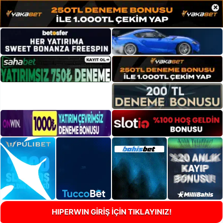
×
HIPERWIN GİRİŞ İÇİN TIKLAYINIZ!