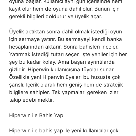
oyuna başlar. Kullanıcı aynı gün içerisinde hem
kayıt olur hem de oyuna dahil olur. Bunun için
gerekli bilgileri doldurur ve üyelik açar.
Üyelik açtıktan sonra dahil olmak istediği oyun
için sermaye yatırır. Bu sermayeyi kendi banka
hesaplarından aktarır. Sonra bahisleri inceler.
Yatırmak istediği tutarı seçer. İşte yeniler için her
şey bu kadar kolay. Ama başarı ayrıntılarda
gizlidir. Hiperwin kullanıcısına tüyolar sunar.
Özellikle yeni Hiperwin üyeleri bu hususta çok
şanslı. İçerik olarak hem geniş hem de stratejik
bilgilere sahipler. Tek yapmaları gereken izleri
takip edebilmektir.
Hiperwin ile Bahis Yap
Hiperwin ile bahis yap ile yeni kullanıcılar çok