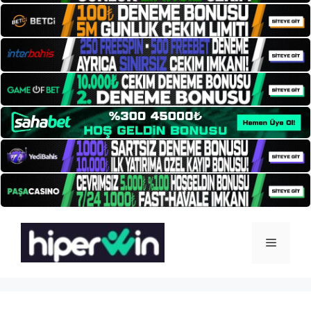
İçeriğe
atla
Menü