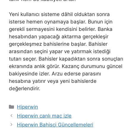
Yeni kullanıcı sisteme dâhil olduktan sonra
isterse hemen oynamaya başlar. Bunun için
gerekli sermayesini kendisini belirler. Banka
hesabından yapacağı aktarma gerçekleşir
gerçekleşmez bahislerine başlar. Bahisler
arasından seçini yapar ve yatırmak istediği
tutarı seçer. Bahisler kapadıktan sonra sonuçları
ekranında anlık görür. Kazanç durumunu güncel
bakiyesinde izler. Arzu ederse parasını
hesabına yatırır veya yeni bahislerde
değerlendirir.
Kategoriler
Hiperwin
Hiperwin canlı maç izle
Hiperwin Bahisçi Güncellemeleri