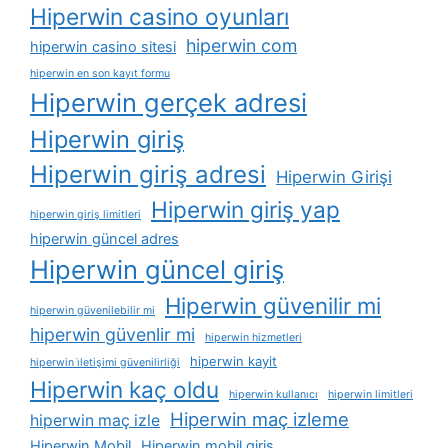
Hiperwin casino oyunları
hiperwin com
hiperwin casino sitesi
hiperwin en son kayıt formu
Hiperwin gerçek adresi
Hiperwin giriş
Hiperwin giriş adresi
Hiperwin Girişi
Hiperwin giriş yap
hiperwin giriş limitleri
hiperwin güncel adres
Hiperwin güncel giriş
Hiperwin güvenilir mi
hiperwin güvenilebilir mi
hiperwin güvenlir mi
hiperwin hizmetleri
hiperwin kayit
hiperwin i̇letişimi güvenilirliği
Hiperwin kaç oldu
hiperwin kullanıcı
hiperwin limitleri
Hiperwin maç izleme
hiperwin maç izle
Hiperwin Mobil
Hiperwin mobil giriş