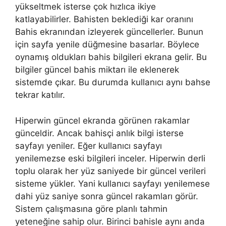
yükseltmek isterse çok hızlıca ikiye
katlayabilirler. Bahisten beklediği kar oranını
Bahis ekranından izleyerek güncellerler. Bunun
için sayfa yenile düğmesine basarlar. Böylece
oynamış oldukları bahis bilgileri ekrana gelir. Bu
bilgiler güncel bahis miktarı ile eklenerek
sistemde çıkar. Bu durumda kullanıcı aynı bahse
tekrar katılır.
Hiperwin güncel ekranda görünen rakamlar
günceldir. Ancak bahisçi anlık bilgi isterse
sayfayı yeniler. Eğer kullanıcı sayfayı
yenilemezse eski bilgileri inceler. Hiperwin derli
toplu olarak her yüz saniyede bir güncel verileri
sisteme yükler. Yani kullanıcı sayfayı yenilemese
dahi yüz saniye sonra güncel rakamları görür.
Sistem çalışmasına göre planlı tahmin
yeteneğine sahip olur. Birinci bahisle aynı anda