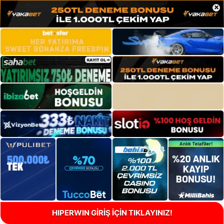
×
HIPERWIN GİRİŞ İÇİN TIKLAYINIZ!