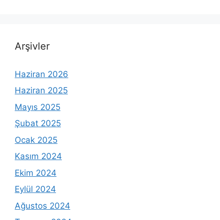
Arşivler
Haziran 2026
Haziran 2025
Mayıs 2025
Şubat 2025
Ocak 2025
Kasım 2024
Ekim 2024
Eylül 2024
Ağustos 2024