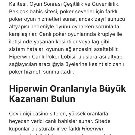
Kalitesi, Oyun Sonrası Çeşitlilik ve Güvenilirlik.
Pek çok bahis sitesi, poker severler için farklı
poker oyun hizmetleri sunar, ancak zayıf sunucu
altyapısı nedeniyle oyunu oynarken sorunlarla
karşılaşırlar. Canlı poker oyunlarında krupiye ile
iletişimde yaşanan kesintiler veya lag gibi
sistem hataları oyunun eğlencesini azaltabilir.
Hiperwin Canlı Poker Lobisi, uluslararası altyapı
sağlayıcıları aracılığıyla üyelerine kesintisiz canlı
poker hizmeti sunmaktadır.
Hiperwin Oranlarıyla Büyük
Kazananı Bulun
Çevrimiçi casino siteleri, yüksek oranlarla
heyecan verici canlı bahisler sunar. Sitede
kuponlar oluşturabilir ve farklı
Hiperwin