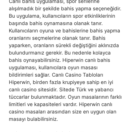
Canlı bahis uygulaması, spor serilerine
alışılmadık bir şekilde bahis yapma seçeneğidir.
Bu uygulama, kullanıcıların spor etkinliklerinin
başında bahis oynamasına olanak tanır.
Kullanıcıların oyuna ve bahislerine bahis yapma
oranlarını seçmelerine olanak tanır. Bahis
yaparken, oranların sürekli değiştiğini aklınızda
bulundurmanız gerekir. Bu nedenle kolayca
bahis oynayabilirsiniz. Hiperwin canlı bahis
uygulaması, kullanıcılara oyun masası
bildirimleri sağlar. Canlı Casino Tabloları
Hiperwin, birden fazla krupiyeye sahip en iyi
canlı casino sitesidir. Sitede Türk ve yabancı
tüccarlar bulunmaktadır. Oyun masalarının farklı
limitleri ve kapasiteleri vardır. Hiperwin canlı
casino masaları arasından size en uygun olan
masayı bulabilirsiniz.