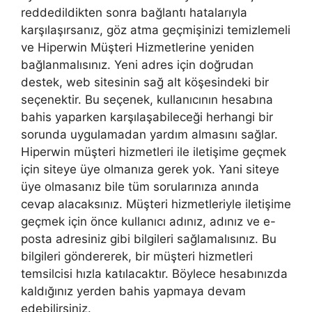
reddedildikten sonra bağlantı hatalarıyla
karşılaşırsanız, göz atma geçmişinizi temizlemeli
ve Hiperwin Müşteri Hizmetlerine yeniden
bağlanmalısınız. Yeni adres için doğrudan
destek, web sitesinin sağ alt köşesindeki bir
seçenektir. Bu seçenek, kullanıcının hesabına
bahis yaparken karşılaşabileceği herhangi bir
sorunda uygulamadan yardım almasını sağlar.
Hiperwin müşteri hizmetleri ile iletişime geçmek
için siteye üye olmanıza gerek yok. Yani siteye
üye olmasanız bile tüm sorularınıza anında
cevap alacaksınız. Müşteri hizmetleriyle iletişime
geçmek için önce kullanıcı adınız, adınız ve e-
posta adresiniz gibi bilgileri sağlamalısınız. Bu
bilgileri göndererek, bir müşteri hizmetleri
temsilcisi hızla katılacaktır. Böylece hesabınızda
kaldığınız yerden bahis yapmaya devam
edebilirsiniz.