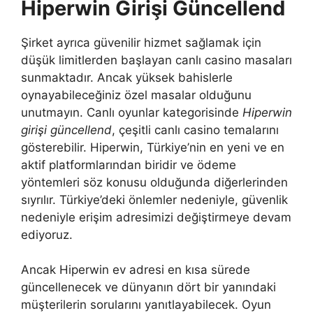
Hiperwin Girişi Güncellend
Şirket ayrıca güvenilir hizmet sağlamak için
düşük limitlerden başlayan canlı casino masaları
sunmaktadır. Ancak yüksek bahislerle
oynayabileceğiniz özel masalar olduğunu
unutmayın. Canlı oyunlar kategorisinde
Hiperwin
girişi güncellend
, çeşitli canlı casino temalarını
gösterebilir. Hiperwin, Türkiye’nin en yeni ve en
aktif platformlarından biridir ve ödeme
yöntemleri söz konusu olduğunda diğerlerinden
sıyrılır. Türkiye’deki önlemler nedeniyle, güvenlik
nedeniyle erişim adresimizi değiştirmeye devam
ediyoruz.
Ancak Hiperwin ev adresi en kısa sürede
güncellenecek ve dünyanın dört bir yanındaki
müşterilerin sorularını yanıtlayabilecek. Oyun