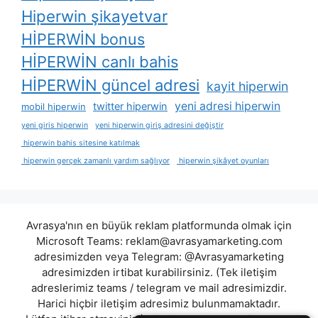
Hiperwin şikayetvar
HİPERWİN bonus
HİPERWİN canlı bahis
HİPERWİN güncel adresi
kayit hiperwin
yeni adresi hiperwin
twitter hiperwin
mobil hiperwin
yeni giris hiperwin
yeni hiperwin giriş adresini değiştir
hiperwin bahis sitesine katılmak
hiperwin gerçek zamanlı yardım sağlıyor
hiperwin şikâyet oyunları
Avrasya'nın en büyük reklam platformunda olmak için
Microsoft Teams:
reklam@avrasyamarketing.com
adresimizden veya Telegram: @Avrasyamarketing
adresimizden irtibat kurabilirsiniz. (Tek iletişim
adreslerimiz teams / telegram ve mail adresimizdir.
Harici hiçbir iletişim adresimiz bulunmamaktadır.