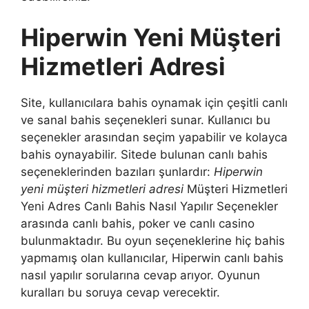
Hiperwin Yeni Müşteri
Hizmetleri Adresi
Site, kullanıcılara bahis oynamak için çeşitli canlı
ve sanal bahis seçenekleri sunar. Kullanıcı bu
seçenekler arasından seçim yapabilir ve kolayca
bahis oynayabilir. Sitede bulunan canlı bahis
seçeneklerinden bazıları şunlardır:
Hiperwin
yeni müşteri hizmetleri adresi
Müşteri Hizmetleri
Yeni Adres Canlı Bahis Nasıl Yapılır Seçenekler
arasında canlı bahis, poker ve canlı casino
bulunmaktadır. Bu oyun seçeneklerine hiç bahis
yapmamış olan kullanıcılar, Hiperwin canlı bahis
nasıl yapılır sorularına cevap arıyor. Oyunun
kuralları bu soruya cevap verecektir.