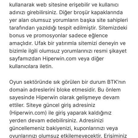
kullanarak web sitesine erişebilir ve kullanıcı
adınızı girebilirsiniz. Diğer broşür kapaklarında
yer alan olumsuz yorumların başka site sahipleri
tarafından yazıldığı tespit edilmiştir. Sitemizdeki
bonus ve promosyonlar sadece eğlence
amaçlıdır. Ufak bir yatırımla sitemizi deneyin ve
bizimle ilgili olumsuz yorumlarınızı resmi şikayet
sayfamızdan Hiperwin.com veya diğer
kullanıcılara iletin.
Oyun sektöründe sık görülen bir durum BTK’nın
domain adreslerini bloke etmesidir. Bu önlem
sayesinde Hiperwin olarak gelişmeye devam
ettiler. Siteye güncel giriş adresiniz
(Hiperwin.com) ile giriş yaparak kaldığınız
yerden devam edebilirsiniz. Adresinizi
güncellemeniz bakiyenizi, kuponlarınızı veya
oyunlarınızı olumsuz etkilemeyecektir. Erişiminiz