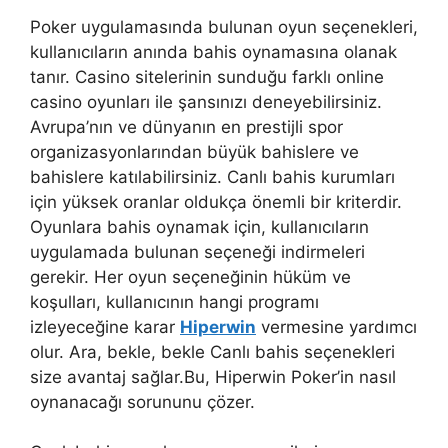
Poker uygulamasında bulunan oyun seçenekleri,
kullanıcıların anında bahis oynamasına olanak
tanır. Casino sitelerinin sunduğu farklı online
casino oyunları ile şansınızı deneyebilirsiniz.
Avrupa’nın ve dünyanın en prestijli spor
organizasyonlarından büyük bahislere ve
bahislere katılabilirsiniz. Canlı bahis kurumları
için yüksek oranlar oldukça önemli bir kriterdir.
Oyunlara bahis oynamak için, kullanıcıların
uygulamada bulunan seçeneği indirmeleri
gerekir. Her oyun seçeneğinin hüküm ve
koşulları, kullanıcının hangi programı
izleyeceğine karar
Hiperwin
vermesine yardımcı
olur. Ara, bekle, bekle Canlı bahis seçenekleri
size avantaj sağlar.Bu, Hiperwin Poker’in nasıl
oynanacağı sorununu çözer.