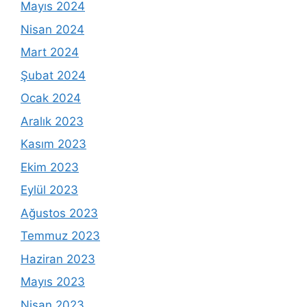
Mayıs 2024
Nisan 2024
Mart 2024
Şubat 2024
Ocak 2024
Aralık 2023
Kasım 2023
Ekim 2023
Eylül 2023
Ağustos 2023
Temmuz 2023
Haziran 2023
Mayıs 2023
Nisan 2023