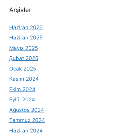
Arşivler
Haziran 2026
Haziran 2025
Mayıs 2025
Şubat 2025
Ocak 2025
Kasım 2024
Ekim 2024
Eylül 2024
Ağustos 2024
Temmuz 2024
Haziran 2024