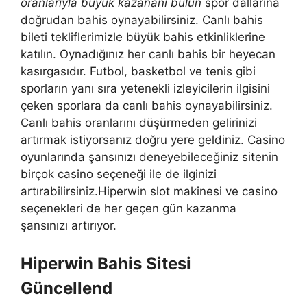
oranlarıyla büyük kazananı bulun
spor dallarına
doğrudan bahis oynayabilirsiniz. Canlı bahis
bileti tekliflerimizle büyük bahis etkinliklerine
katılın. Oynadığınız her canlı bahis bir heyecan
kasırgasıdır. Futbol, ​​basketbol ve tenis gibi
sporların yanı sıra yetenekli izleyicilerin ilgisini
çeken sporlara da canlı bahis oynayabilirsiniz.
Canlı bahis oranlarını düşürmeden gelirinizi
artırmak istiyorsanız doğru yere geldiniz. Casino
oyunlarında şansınızı deneyebileceğiniz sitenin
birçok casino seçeneği ile de ilginizi
artırabilirsiniz.Hiperwin slot makinesi ve casino
seçenekleri de her geçen gün kazanma
şansınızı artırıyor.
Hiperwin Bahis Sitesi
Güncellend