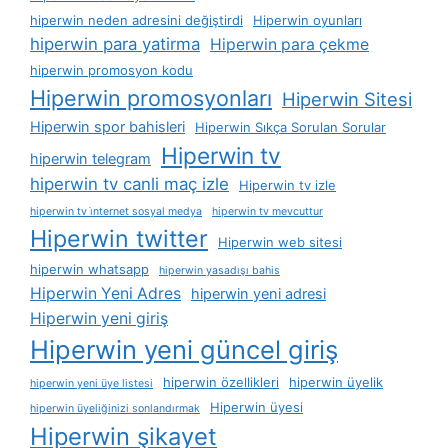
hiperwin neden adresini değiştirdi
Hiperwin oyunları
hiperwin para yatirma
Hiperwin para çekme
hiperwin promosyon kodu
Hiperwin promosyonları
Hiperwin Sitesi
Hiperwin spor bahisleri
Hiperwin Sıkça Sorulan Sorular
Hiperwin tv
hiperwin telegram
hiperwin tv canli maç izle
Hiperwin tv izle
hiperwin tv i̇nternet sosyal medya
hiperwin tv mevcuttur
Hiperwin twitter
Hiperwin web sitesi
hiperwin whatsapp
hiperwin yasadışı bahis
Hiperwin Yeni Adres
hiperwin yeni adresi
Hiperwin yeni giriş
Hiperwin yeni güncel giriş
hiperwin özellikleri
hiperwin üyelik
hiperwin yeni üye listesi
Hiperwin üyesi
hiperwin üyeliğinizi sonlandırmak
Hiperwin şikayet