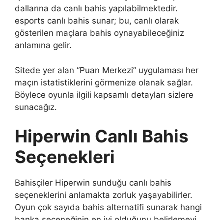
dallarına da canlı bahis yapılabilmektedir.
esports canlı bahis sunar; bu, canlı olarak
gösterilen maçlara bahis oynayabileceğiniz
anlamına gelir.
Sitede yer alan “Puan Merkezi” uygulaması her
maçın istatistiklerini görmenize olanak sağlar.
Böylece oyunla ilgili kapsamlı detayları sizlere
sunacağız.
Hiperwin Canlı Bahis
Seçenekleri
Bahisçiler Hiperwin sunduğu canlı bahis
seçeneklerini anlamakta zorluk yaşayabilirler.
Oyun çok sayıda bahis alternatifi sunarak hangi
banka seçeneğinin en iyi olduğunu belirlemeyi