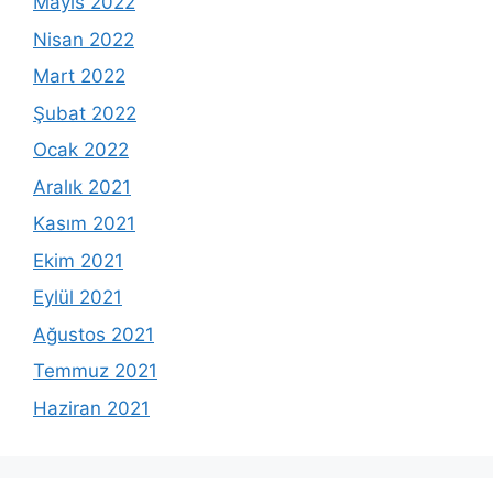
Mayıs 2022
Nisan 2022
Mart 2022
Şubat 2022
Ocak 2022
Aralık 2021
Kasım 2021
Ekim 2021
Eylül 2021
Ağustos 2021
Temmuz 2021
Haziran 2021