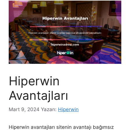
Hiperwin
Avantajları
Mart 9, 2024
Yazarı:
Hiperwin
Hiperwin avantajları sitenin avantajı bağımsız