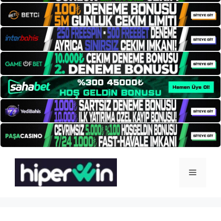
İçeriğe
atla
Menü