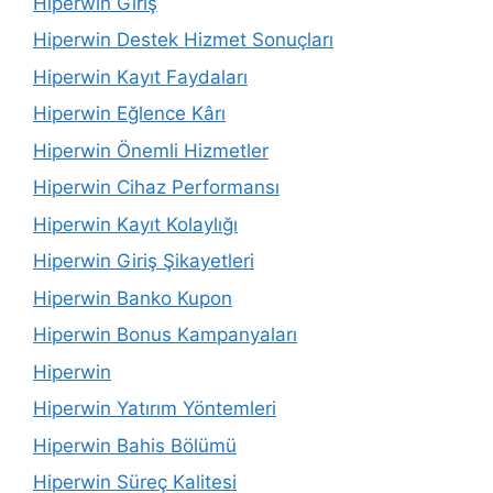
Hiperwin Giriş
Hiperwin Destek Hizmet Sonuçları
Hiperwin Kayıt Faydaları
Hiperwin Eğlence Kârı
Hiperwin Önemli Hizmetler
Hiperwin Cihaz Performansı
Hiperwin Kayıt Kolaylığı
Hiperwin Giriş Şikayetleri
Hiperwin Banko Kupon
Hiperwin Bonus Kampanyaları
Hiperwin
Hiperwin Yatırım Yöntemleri
Hiperwin Bahis Bölümü
Hiperwin Süreç Kalitesi