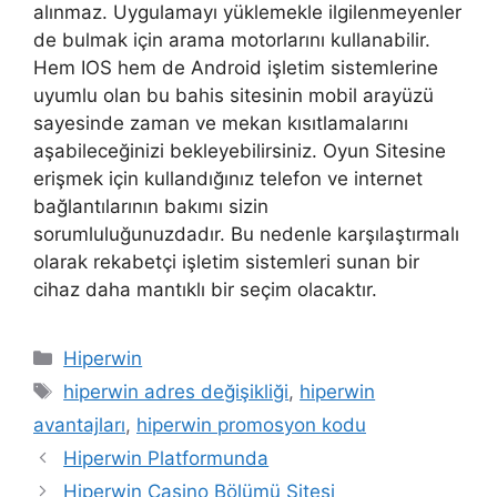
alınmaz. Uygulamayı yüklemekle ilgilenmeyenler
de bulmak için arama motorlarını kullanabilir.
Hem IOS hem de Android işletim sistemlerine
uyumlu olan bu bahis sitesinin mobil arayüzü
sayesinde zaman ve mekan kısıtlamalarını
aşabileceğinizi bekleyebilirsiniz. Oyun Sitesine
erişmek için kullandığınız telefon ve internet
bağlantılarının bakımı sizin
sorumluluğunuzdadır. Bu nedenle karşılaştırmalı
olarak rekabetçi işletim sistemleri sunan bir
cihaz daha mantıklı bir seçim olacaktır.
Kategoriler
Hiperwin
Etiketler
hiperwin adres değişikliği
,
hiperwin
avantajları
,
hiperwin promosyon kodu
Hiperwin Platformunda
Hiperwin Casino Bölümü Sitesi