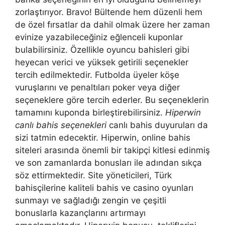
zorlaştırıyor. Bravo! Bültende hem düzenli hem
de özel fırsatlar da dahil olmak üzere her zaman
evinize yazabileceğiniz eğlenceli kuponlar
bulabilirsiniz. Özellikle oyuncu bahisleri gibi
heyecan verici ve yüksek getirili seçenekler
tercih edilmektedir. Futbolda üyeler köşe
vuruşlarını ve penaltıları poker veya diğer
seçeneklere göre tercih ederler. Bu seçeneklerin
tamamını kuponda birleştirebilirsiniz.
Hiperwin
canlı bahis seçenekleri
canlı bahis duyuruları da
sizi tatmin edecektir. Hiperwin, online bahis
siteleri arasında önemli bir takipçi kitlesi edinmiş
ve son zamanlarda bonusları ile adından sıkça
söz ettirmektedir. Site yöneticileri, Türk
bahisçilerine kaliteli bahis ve casino oyunları
sunmayı ve sağladığı zengin ve çeşitli
bonuslarla kazançlarını artırmayı