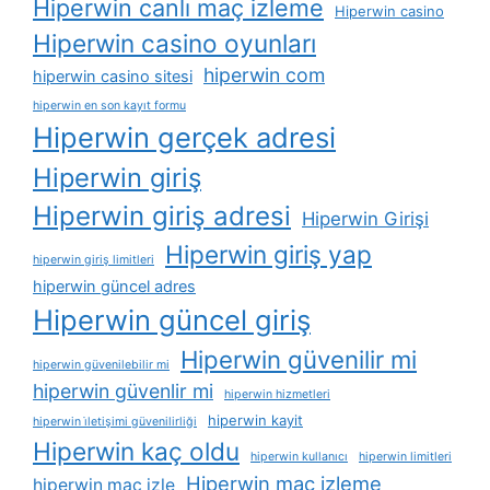
Hiperwin canlı maç izleme
Hiperwin casino
Hiperwin casino oyunları
hiperwin com
hiperwin casino sitesi
hiperwin en son kayıt formu
Hiperwin gerçek adresi
Hiperwin giriş
Hiperwin giriş adresi
Hiperwin Girişi
Hiperwin giriş yap
hiperwin giriş limitleri
hiperwin güncel adres
Hiperwin güncel giriş
Hiperwin güvenilir mi
hiperwin güvenilebilir mi
hiperwin güvenlir mi
hiperwin hizmetleri
hiperwin kayit
hiperwin i̇letişimi güvenilirliği
Hiperwin kaç oldu
hiperwin kullanıcı
hiperwin limitleri
Hiperwin maç izleme
hiperwin maç izle