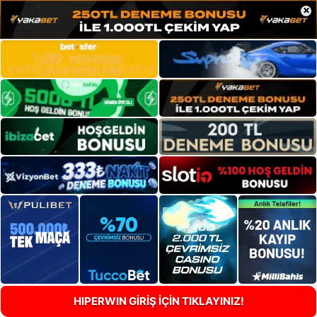
×
HIPERWIN GİRİŞ İÇİN TIKLAYINIZ!