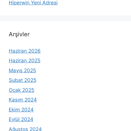
Hiperwin Yeni Adresi
Arşivler
Haziran 2026
Haziran 2025
Mayıs 2025
Şubat 2025
Ocak 2025
Kasım 2024
Ekim 2024
Eylül 2024
Ağustos 2024