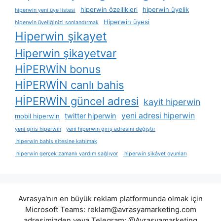
hiperwin özellikleri
hiperwin üyelik
hiperwin yeni üye listesi
Hiperwin üyesi
hiperwin üyeliğinizi sonlandırmak
Hiperwin şikayet
Hiperwin şikayetvar
HİPERWİN bonus
HİPERWİN canlı bahis
HİPERWİN güncel adresi
kayit hiperwin
yeni adresi hiperwin
twitter hiperwin
mobil hiperwin
yeni giris hiperwin
yeni hiperwin giriş adresini değiştir
hiperwin bahis sitesine katılmak
hiperwin gerçek zamanlı yardım sağlıyor
hiperwin şikâyet oyunları
Avrasya'nın en büyük reklam platformunda olmak için
Microsoft Teams:
reklam@avrasyamarketing.com
adresimizden veya Telegram: @Avrasyamarketing