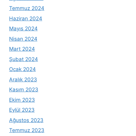
Temmuz 2024
Haziran 2024
Mayıs 2024
Nisan 2024
Mart 2024
Şubat 2024
Ocak 2024
Aralık 2023
Kasım 2023
Ekim 2023
Eylül 2023
Ağustos 2023
Temmuz 2023