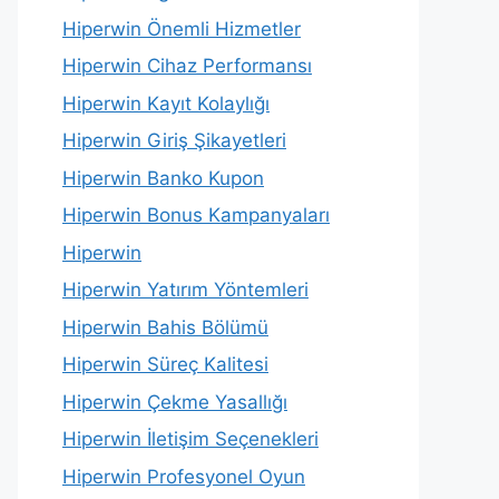
Hiperwin Önemli Hizmetler
Hiperwin Cihaz Performansı
Hiperwin Kayıt Kolaylığı
Hiperwin Giriş Şikayetleri
Hiperwin Banko Kupon
Hiperwin Bonus Kampanyaları
Hiperwin
Hiperwin Yatırım Yöntemleri
Hiperwin Bahis Bölümü
Hiperwin Süreç Kalitesi
Hiperwin Çekme Yasallığı
Hiperwin İletişim Seçenekleri
Hiperwin Profesyonel Oyun