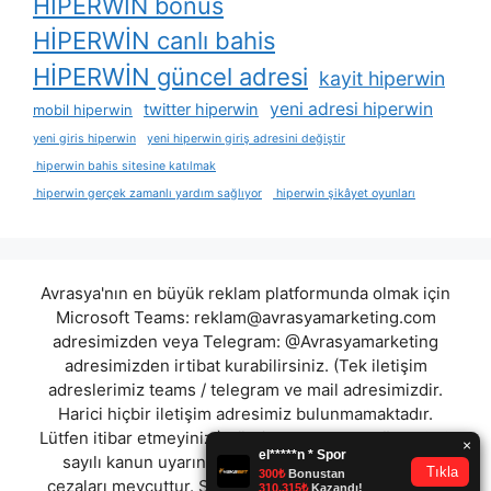
HİPERWİN bonus
HİPERWİN canlı bahis
HİPERWİN güncel adresi
kayit hiperwin
yeni adresi hiperwin
twitter hiperwin
mobil hiperwin
yeni giris hiperwin
yeni hiperwin giriş adresini değiştir
hiperwin bahis sitesine katılmak
hiperwin gerçek zamanlı yardım sağlıyor
hiperwin şikâyet oyunları
Avrasya'nın en büyük reklam platformunda olmak için
Microsoft Teams:
reklam@avrasyamarketing.com
adresimizden veya Telegram: @Avrasyamarketing
adresimizden irtibat kurabilirsiniz. (Tek iletişim
adreslerimiz teams / telegram ve mail adresimizdir.
Harici hiçbir iletişim adresimiz bulunmamaktadır.
Lütfen itibar etmeyiniz.) Türkiye yasalarına göre 7258
sayılı kanun uyarınca yasa dışı bahis oynamanın
cezaları mevcuttur. Şu an bulunduğunuz site hiç bir