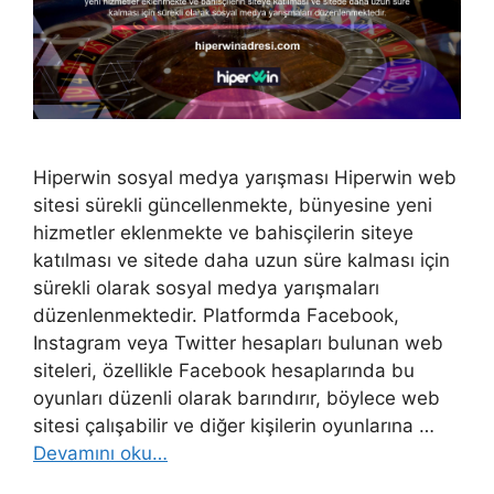
Hiperwin sosyal medya yarışması Hiperwin web
sitesi sürekli güncellenmekte, bünyesine yeni
hizmetler eklenmekte ve bahisçilerin siteye
katılması ve sitede daha uzun süre kalması için
sürekli olarak sosyal medya yarışmaları
düzenlenmektedir. Platformda Facebook,
Instagram veya Twitter hesapları bulunan web
siteleri, özellikle Facebook hesaplarında bu
oyunları düzenli olarak barındırır, böylece web
sitesi çalışabilir ve diğer kişilerin oyunlarına …
Devamını oku…