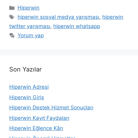
Kategoriler
Hiperwin
Etiketler
hiperwin sosyal medya yarışması
,
hiperwin
twitter yarışması
,
hiperwin whatsapp
Yorum yap
Son Yazılar
Hiperwin Adresi
Hiperwin Giriş
Hiperwin Destek Hizmet Sonuçları
Hiperwin Kayıt Faydaları
Hiperwin Eğlence Kârı