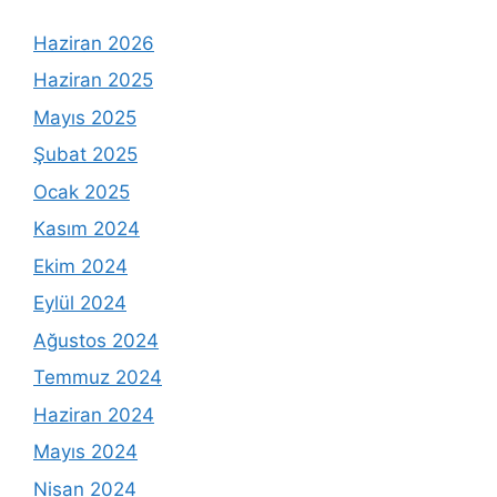
Haziran 2026
Haziran 2025
Mayıs 2025
Şubat 2025
Ocak 2025
Kasım 2024
Ekim 2024
Eylül 2024
Ağustos 2024
Temmuz 2024
Haziran 2024
Mayıs 2024
Nisan 2024