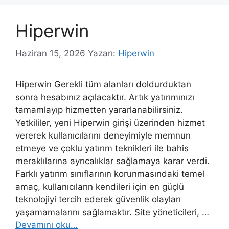
Hiperwin
Haziran 15, 2026
Yazarı:
Hiperwin
Hiperwin Gerekli tüm alanları doldurduktan
sonra hesabınız açılacaktır. Artık yatırımınızı
tamamlayıp hizmetten yararlanabilirsiniz.
Yetkililer, yeni Hiperwin girişi üzerinden hizmet
vererek kullanıcılarını deneyimiyle memnun
etmeye ve çoklu yatırım teknikleri ile bahis
meraklılarına ayrıcalıklar sağlamaya karar verdi.
Farklı yatırım sınıflarının korunmasındaki temel
amaç, kullanıcıların kendileri için en güçlü
teknolojiyi tercih ederek güvenlik olayları
yaşamamalarını sağlamaktır. Site yöneticileri, …
Devamını oku…