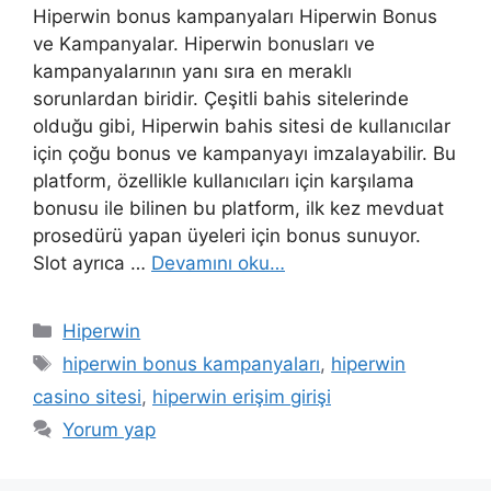
Hiperwin bonus kampanyaları Hiperwin Bonus
ve Kampanyalar. Hiperwin bonusları ve
kampanyalarının yanı sıra en meraklı
sorunlardan biridir. Çeşitli bahis sitelerinde
olduğu gibi, Hiperwin bahis sitesi de kullanıcılar
için çoğu bonus ve kampanyayı imzalayabilir. Bu
platform, özellikle kullanıcıları için karşılama
bonusu ile bilinen bu platform, ilk kez mevduat
prosedürü yapan üyeleri için bonus sunuyor.
Slot ayrıca …
Devamını oku…
Kategoriler
Hiperwin
Etiketler
hiperwin bonus kampanyaları
,
hiperwin
casino sitesi
,
hiperwin erişim girişi
Yorum yap