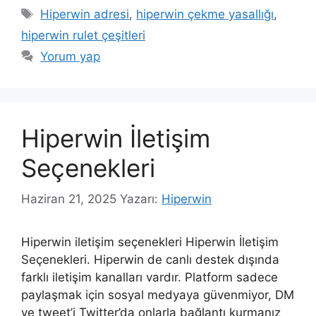
Etiketler
Hiperwin adresi
,
hiperwin çekme yasallığı
,
hiperwin rulet çeşitleri
Yorum yap
Hiperwin İletişim
Seçenekleri
Haziran 21, 2025
Yazarı:
Hiperwin
Hiperwin iletişim seçenekleri Hiperwin İletişim
Seçenekleri. Hiperwin de canlı destek dışında
farklı iletişim kanalları vardır. Platform sadece
paylaşmak için sosyal medyaya güvenmiyor, DM
ve tweet’i Twitter’da onlarla bağlantı kurmanız