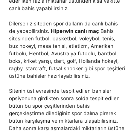
eder iken fazla miktarlar üstünden kısa vakitte
canlı bahis yapabilirsiniz.
Dilerseniz siteden spor dalların da canlı bahis
de yapabilirsiniz.
Hiperwin canlı maç
Bahis
sitesinden futbol, basketbol, voleybol, tenis,
buz hokeyi, masa tenisi, atletizm, Amerikan
futbolu, Hentbol, Avustralya futbolu, bantbol,
boks, kriket yarışı, dart, golf, Hollanda hokeyi,
ragby, starcraft, futsal snooker gibi spor çeşitleri
üstüne bahisler hazırlayabilirsiniz.
Sitenin üst evresinde tespit edilen bahisler
opsiyonuna girdikten sonra solda tespit edilen
bütün bu spor çeşitlerinden bahis
gerçekleştirme dilediğiniz spor dalına girerek
bütün karşılaşma ve miktarlara ulaşabilirsiniz.
Daha sonra karşılaşmalardaki miktarların üstüne