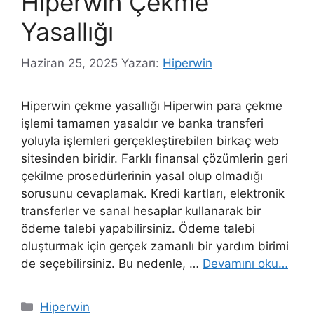
Hiperwin Çekme
Yasallığı
Haziran 25, 2025
Yazarı:
Hiperwin
Hiperwin çekme yasallığı Hiperwin para çekme
işlemi tamamen yasaldır ve banka transferi
yoluyla işlemleri gerçekleştirebilen birkaç web
sitesinden biridir. Farklı finansal çözümlerin geri
çekilme prosedürlerinin yasal olup olmadığı
sorusunu cevaplamak. Kredi kartları, elektronik
transferler ve sanal hesaplar kullanarak bir
ödeme talebi yapabilirsiniz. Ödeme talebi
oluşturmak için gerçek zamanlı bir yardım birimi
de seçebilirsiniz. Bu nedenle, …
Devamını oku…
Kategoriler
Hiperwin