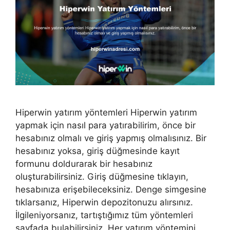
Hiperwin yatırım yöntemleri Hiperwin yatırım
yapmak için nasıl para yatırabilirim, önce bir
hesabınız olmalı ve giriş yapmış olmalısınız. Bir
hesabınız yoksa, giriş düğmesinde kayıt
formunu doldurarak bir hesabınız
oluşturabilirsiniz. Giriş düğmesine tıklayın,
hesabınıza erişebileceksiniz. Denge simgesine
tıklarsanız, Hiperwin depozitonuzu alırsınız.
İlgileniyorsanız, tartıştığımız tüm yöntemleri
sayfada bulabilirsiniz. Her yatırım yöntemini