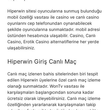
Hiperwin sitesi oyuncularına sunmuş bulunduğu
mobil özelliği vasıtası ile casino ve canlı casino
oyunlarını cep telefonundan oynanabilecek
şekilde oyuncularına sunmaktadır. mobil adresi
üstünden hesabınıza ulaşabilir. Casino, Canlı
Casino, Erotik Casino alternatiflerine her yerde
ulaşabilirsiniz.
Hiperwin Giriş Canlı Maç
Canlı maç izlenen bahis sitelerinden biri tespit
edilen Hiperwin üyelerine özel canlı maç izleme
olanağı sunmaktadır. WonTv vasıtası ile
karşılaşmaları başlangıcından sonuna kadar
ücretsiz olarak izleyebilirsiniz. Canlı maç izleme
özelliğinden yararlanarak karşılaşmaları takip