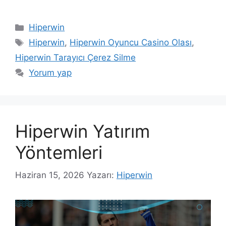
Kategoriler
Hiperwin
Etiketler
Hiperwin
,
Hiperwin Oyuncu Casino Olası
,
Hiperwin Tarayıcı Çerez Silme
Yorum yap
Hiperwin Yatırım
Yöntemleri
Haziran 15, 2026
Yazarı:
Hiperwin