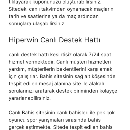
tıklayarak kuponunuzu oluşturabilirsiniz.
Sitedeki canlı takvimden oynanacak maçların
tarih ve saatlerine ya da maç ardından
sonuçlara ulaşabilirsiniz.
Hiperwin Canlı Destek Hattı
canlı destek hattı kesintisiz olarak 7/24 saat
hizmet vermektedir. Canlı müşteri hizmetleri
yardım, müşterilerin beklentilerini karşılamak
için çalışırlar. Bahis sitesinin sağ alt köşesinde
tespit edilen mesaj alanına site ile alakalı
sorularınızı aratarak destek biriminden kolayçe
yararlanabilirsiniz.
Canlı Bahis sitesinin canlı bahisleri ile pek çok
oyuncu spor yarışmaları sırasında bahis
gerçekleştirmekte. Sitede tespit edilen bahis