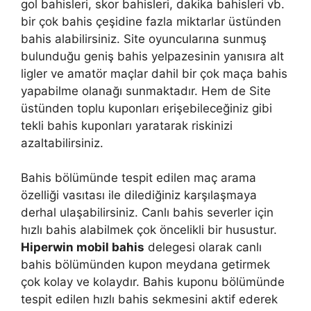
gol bahisleri, skor bahisleri, dakika bahisleri vb.
bir çok bahis çeşidine fazla miktarlar üstünden
bahis alabilirsiniz. Site oyuncularına sunmuş
bulunduğu geniş bahis yelpazesinin yanısıra alt
ligler ve amatör maçlar dahil bir çok maça bahis
yapabilme olanağı sunmaktadır. Hem de Site
üstünden toplu kuponları erişebileceğiniz gibi
tekli bahis kuponları yaratarak riskinizi
azaltabilirsiniz.
Bahis bölümünde tespit edilen maç arama
özelliği vasıtası ile dilediğiniz karşılaşmaya
derhal ulaşabilirsiniz. Canlı bahis severler için
hızlı bahis alabilmek çok öncelikli bir husustur.
Hiperwin mobil bahis
delegesi olarak canlı
bahis bölümünden kupon meydana getirmek
çok kolay ve kolaydır. Bahis kuponu bölümünde
tespit edilen hızlı bahis sekmesini aktif ederek