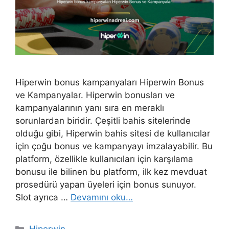
Hiperwin bonus kampanyaları Hiperwin Bonus
ve Kampanyalar. Hiperwin bonusları ve
kampanyalarının yanı sıra en meraklı
sorunlardan biridir. Çeşitli bahis sitelerinde
olduğu gibi, Hiperwin bahis sitesi de kullanıcılar
için çoğu bonus ve kampanyayı imzalayabilir. Bu
platform, özellikle kullanıcıları için karşılama
bonusu ile bilinen bu platform, ilk kez mevduat
prosedürü yapan üyeleri için bonus sunuyor.
Slot ayrıca …
Devamını oku…
Kategoriler