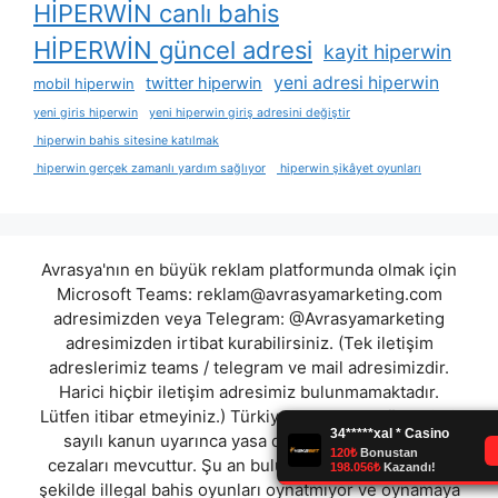
HİPERWİN canlı bahis
HİPERWİN güncel adresi
kayit hiperwin
yeni adresi hiperwin
twitter hiperwin
mobil hiperwin
yeni giris hiperwin
yeni hiperwin giriş adresini değiştir
hiperwin bahis sitesine katılmak
hiperwin gerçek zamanlı yardım sağlıyor
hiperwin şikâyet oyunları
Avrasya'nın en büyük reklam platformunda olmak için
Microsoft Teams:
reklam@avrasyamarketing.com
adresimizden veya Telegram: @Avrasyamarketing
adresimizden irtibat kurabilirsiniz. (Tek iletişim
adreslerimiz teams / telegram ve mail adresimizdir.
Harici hiçbir iletişim adresimiz bulunmamaktadır.
Lütfen itibar etmeyiniz.) Türkiye yasalarına göre 7258
sayılı kanun uyarınca yasa dışı bahis oynamanın
cezaları mevcuttur. Şu an bulunduğunuz site hiç bir
şekilde illegal bahis oyunları oynatmıyor ve oynamaya