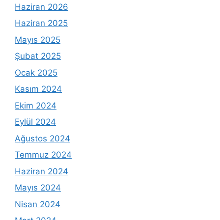
Haziran 2026
Haziran 2025
Mayıs 2025
Şubat 2025
Ocak 2025
Kasım 2024
Ekim 2024
Eylül 2024
Ağustos 2024
Temmuz 2024
Haziran 2024
Mayıs 2024
Nisan 2024