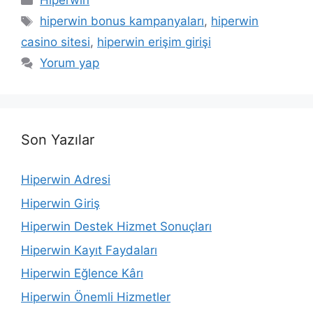
Hiperwin
Etiketler
hiperwin bonus kampanyaları
,
hiperwin
casino sitesi
,
hiperwin erişim girişi
Yorum yap
Son Yazılar
Hiperwin Adresi
Hiperwin Giriş
Hiperwin Destek Hizmet Sonuçları
Hiperwin Kayıt Faydaları
Hiperwin Eğlence Kârı
Hiperwin Önemli Hizmetler