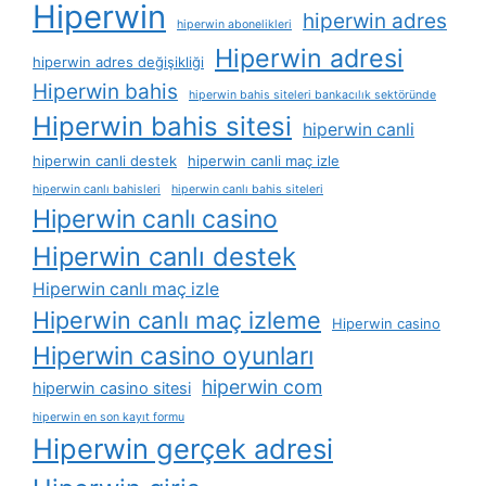
Hiperwin
hiperwin adres
hiperwin abonelikleri
Hiperwin adresi
hiperwin adres değişikliği
Hiperwin bahis
hiperwin bahis siteleri bankacılık sektöründe
Hiperwin bahis sitesi
hiperwin canli
hiperwin canli destek
hiperwin canli maç izle
hiperwin canlı bahisleri
hiperwin canlı bahis siteleri
Hiperwin canlı casino
Hiperwin canlı destek
Hiperwin canlı maç izle
Hiperwin canlı maç izleme
Hiperwin casino
Hiperwin casino oyunları
hiperwin com
hiperwin casino sitesi
hiperwin en son kayıt formu
Hiperwin gerçek adresi