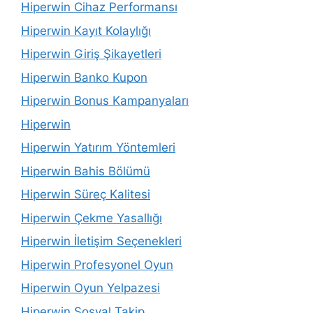
Hiperwin Cihaz Performansı
Hiperwin Kayıt Kolaylığı
Hiperwin Giriş Şikayetleri
Hiperwin Banko Kupon
Hiperwin Bonus Kampanyaları
Hiperwin
Hiperwin Yatırım Yöntemleri
Hiperwin Bahis Bölümü
Hiperwin Süreç Kalitesi
Hiperwin Çekme Yasallığı
Hiperwin İletişim Seçenekleri
Hiperwin Profesyonel Oyun
Hiperwin Oyun Yelpazesi
Hiperwin Sosyal Takip