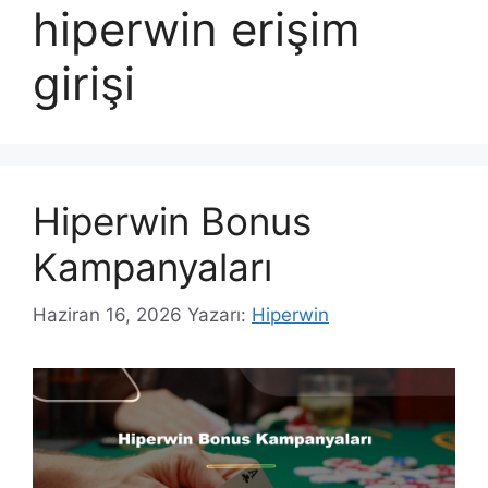
hiperwin erişim
girişi
Hiperwin Bonus
Kampanyaları
Haziran 16, 2026
Yazarı:
Hiperwin