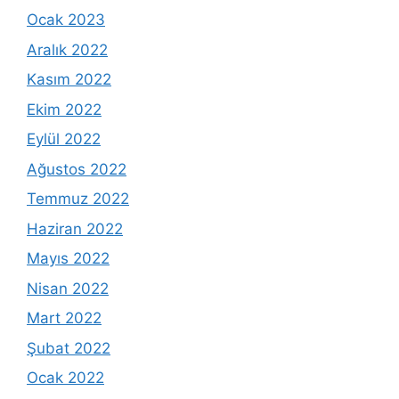
Ocak 2023
Aralık 2022
Kasım 2022
Ekim 2022
Eylül 2022
Ağustos 2022
Temmuz 2022
Haziran 2022
Mayıs 2022
Nisan 2022
Mart 2022
Şubat 2022
Ocak 2022