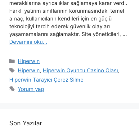
meraklılarına ayrıcalıklar sağlamaya karar verdi.
Farklı yatırım sınıflarının korunmasındaki temel
amaç, kullanıcıların kendileri için en güçlü
teknolojiyi tercih ederek güvenlik olayları
yaşamamalarını sağlamaktır. Site yöneticileri, …
Devamını oku…
Kategoriler
Hiperwin
Etiketler
Hiperwin
,
Hiperwin Oyuncu Casino Olası
,
Hiperwin Tarayıcı Çerez Silme
Yorum yap
Son Yazılar