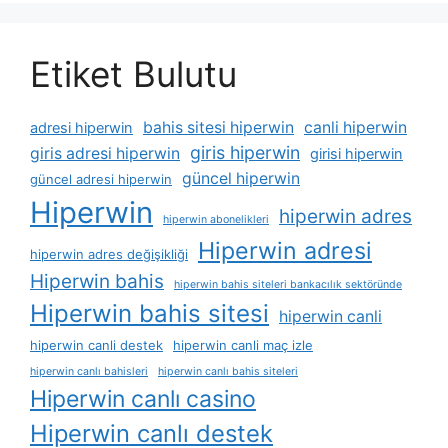
Etiket Bulutu
bahis sitesi hiperwin
canli hiperwin
adresi hiperwin
giris hiperwin
giris adresi hiperwin
girisi hiperwin
güncel hiperwin
güncel adresi hiperwin
Hiperwin
hiperwin adres
hiperwin abonelikleri
Hiperwin adresi
hiperwin adres değişikliği
Hiperwin bahis
hiperwin bahis siteleri bankacılık sektöründe
Hiperwin bahis sitesi
hiperwin canli
hiperwin canli destek
hiperwin canli maç izle
hiperwin canlı bahisleri
hiperwin canlı bahis siteleri
Hiperwin canlı casino
Hiperwin canlı destek