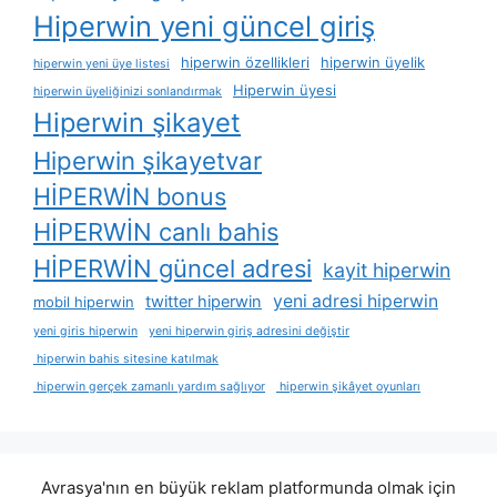
Hiperwin yeni güncel giriş
hiperwin özellikleri
hiperwin üyelik
hiperwin yeni üye listesi
Hiperwin üyesi
hiperwin üyeliğinizi sonlandırmak
Hiperwin şikayet
Hiperwin şikayetvar
HİPERWİN bonus
HİPERWİN canlı bahis
HİPERWİN güncel adresi
kayit hiperwin
yeni adresi hiperwin
twitter hiperwin
mobil hiperwin
yeni giris hiperwin
yeni hiperwin giriş adresini değiştir
hiperwin bahis sitesine katılmak
hiperwin gerçek zamanlı yardım sağlıyor
hiperwin şikâyet oyunları
Avrasya'nın en büyük reklam platformunda olmak için