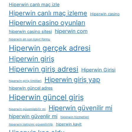
Hiperwin canlı maç izle
Hiperwin canlı maç izleme
Hiperwin casino
Hiperwin casino oyunları
hiperwin com
hiperwin casino sitesi
hiperwin en son kayıt formu
Hiperwin gerçek adresi
Hiperwin giriş
Hiperwin giriş adresi
Hiperwin Girişi
Hiperwin giriş yap
hiperwin giriş limitleri
hiperwin güncel adres
Hiperwin güncel giriş
Hiperwin güvenilir mi
hiperwin güvenilebilir mi
hiperwin güvenlir mi
hiperwin hizmetleri
hiperwin kayit
hiperwin i̇letişimi güvenilirliği