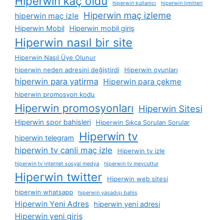
Hiperwin kaç oldu
hiperwin kullanıcı
hiperwin limitleri
Hiperwin maç izleme
hiperwin maç izle
Hiperwin Mobil
Hiperwin mobil giriş
Hiperwin nasıl bir site
Hiperwin Nasıl Üye Olunur
hiperwin neden adresini değiştirdi
Hiperwin oyunları
hiperwin para yatirma
Hiperwin para çekme
hiperwin promosyon kodu
Hiperwin promosyonları
Hiperwin Sitesi
Hiperwin spor bahisleri
Hiperwin Sıkça Sorulan Sorular
Hiperwin tv
hiperwin telegram
hiperwin tv canli maç izle
Hiperwin tv izle
hiperwin tv i̇nternet sosyal medya
hiperwin tv mevcuttur
Hiperwin twitter
Hiperwin web sitesi
hiperwin whatsapp
hiperwin yasadışı bahis
Hiperwin Yeni Adres
hiperwin yeni adresi
Hiperwin yeni giriş