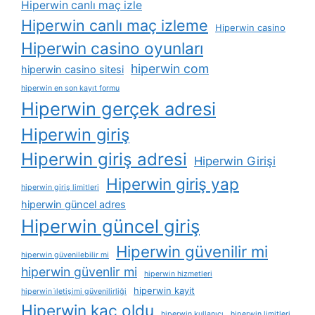
Hiperwin canlı maç izle
Hiperwin canlı maç izleme
Hiperwin casino
Hiperwin casino oyunları
hiperwin com
hiperwin casino sitesi
hiperwin en son kayıt formu
Hiperwin gerçek adresi
Hiperwin giriş
Hiperwin giriş adresi
Hiperwin Girişi
Hiperwin giriş yap
hiperwin giriş limitleri
hiperwin güncel adres
Hiperwin güncel giriş
Hiperwin güvenilir mi
hiperwin güvenilebilir mi
hiperwin güvenlir mi
hiperwin hizmetleri
hiperwin kayit
hiperwin i̇letişimi güvenilirliği
Hiperwin kaç oldu
hiperwin kullanıcı
hiperwin limitleri