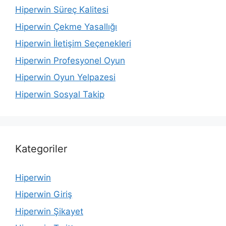
Hiperwin Süreç Kalitesi
Hiperwin Çekme Yasallığı
Hiperwin İletişim Seçenekleri
Hiperwin Profesyonel Oyun
Hiperwin Oyun Yelpazesi
Hiperwin Sosyal Takip
Kategoriler
Hiperwin
Hiperwin Giriş
Hiperwin Şikayet