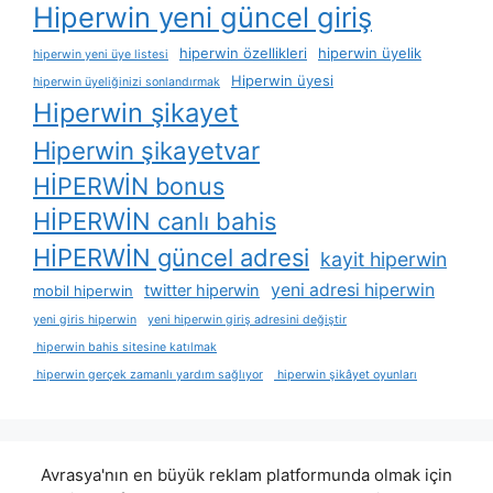
Hiperwin yeni güncel giriş
hiperwin özellikleri
hiperwin üyelik
hiperwin yeni üye listesi
Hiperwin üyesi
hiperwin üyeliğinizi sonlandırmak
Hiperwin şikayet
Hiperwin şikayetvar
HİPERWİN bonus
HİPERWİN canlı bahis
HİPERWİN güncel adresi
kayit hiperwin
yeni adresi hiperwin
twitter hiperwin
mobil hiperwin
yeni giris hiperwin
yeni hiperwin giriş adresini değiştir
hiperwin bahis sitesine katılmak
hiperwin gerçek zamanlı yardım sağlıyor
hiperwin şikâyet oyunları
Avrasya'nın en büyük reklam platformunda olmak için