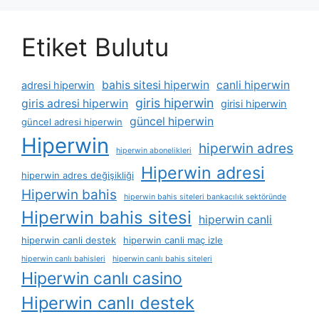
Etiket Bulutu
bahis sitesi hiperwin
canli hiperwin
adresi hiperwin
giris hiperwin
giris adresi hiperwin
girisi hiperwin
güncel hiperwin
güncel adresi hiperwin
Hiperwin
hiperwin adres
hiperwin abonelikleri
Hiperwin adresi
hiperwin adres değişikliği
Hiperwin bahis
hiperwin bahis siteleri bankacılık sektöründe
Hiperwin bahis sitesi
hiperwin canli
hiperwin canli destek
hiperwin canli maç izle
hiperwin canlı bahisleri
hiperwin canlı bahis siteleri
Hiperwin canlı casino
Hiperwin canlı destek