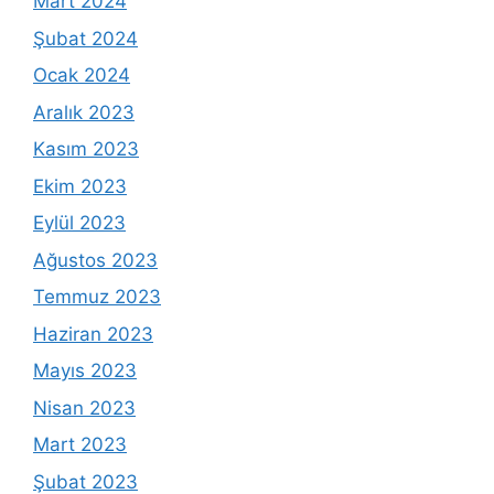
Mart 2024
Şubat 2024
Ocak 2024
Aralık 2023
Kasım 2023
Ekim 2023
Eylül 2023
Ağustos 2023
Temmuz 2023
Haziran 2023
Mayıs 2023
Nisan 2023
Mart 2023
Şubat 2023