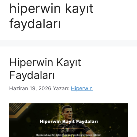
hiperwin kayıt
faydaları
Hiperwin Kayıt
Faydaları
Haziran 19, 2026
Yazarı:
Hiperwin