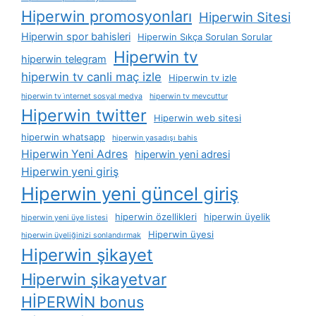
Hiperwin promosyonları
Hiperwin Sitesi
Hiperwin spor bahisleri
Hiperwin Sıkça Sorulan Sorular
Hiperwin tv
hiperwin telegram
hiperwin tv canli maç izle
Hiperwin tv izle
hiperwin tv i̇nternet sosyal medya
hiperwin tv mevcuttur
Hiperwin twitter
Hiperwin web sitesi
hiperwin whatsapp
hiperwin yasadışı bahis
Hiperwin Yeni Adres
hiperwin yeni adresi
Hiperwin yeni giriş
Hiperwin yeni güncel giriş
hiperwin özellikleri
hiperwin üyelik
hiperwin yeni üye listesi
Hiperwin üyesi
hiperwin üyeliğinizi sonlandırmak
Hiperwin şikayet
Hiperwin şikayetvar
HİPERWİN bonus