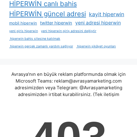
HİPERWİN canlı bahis
HİPERWİN güncel adresi
kayit hiperwin
yeni adresi hiperwin
twitter hiperwin
mobil hiperwin
yeni giris hiperwin
yeni hiperwin giriş adresini değiştir
hiperwin bahis sitesine katılmak
hiperwin gerçek zamanlı yardım sağlıyor
hiperwin şikâyet oyunları
Avrasya'nın en büyük reklam platformunda olmak için
Microsoft Teams:
reklam@avrasyamarketing.com
adresimizden veya Telegram: @Avrasyamarketing
adresimizden irtibat kurabilirsiniz. (Tek iletişim
adreslerimiz teams / telegram ve mail adresimizdir.
Harici hiçbir iletişim adresimiz bulunmamaktadır.
Lütfen itibar etmeyiniz.) Türkiye yasalarına göre 7258
sayılı kanun uyarınca yasa dışı bahis oynamanın
cezaları mevcuttur. Şu an bulunduğunuz site hiç bir
şekilde illegal bahis oyunları oynatmıyor ve oynamaya