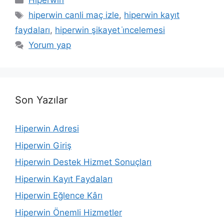
Hiperwin
Etiketler
hiperwin canli maç izle
,
hiperwin kayıt
faydaları
,
hiperwin şikayet i̇ncelemesi
Yorum yap
Son Yazılar
Hiperwin Adresi
Hiperwin Giriş
Hiperwin Destek Hizmet Sonuçları
Hiperwin Kayıt Faydaları
Hiperwin Eğlence Kârı
Hiperwin Önemli Hizmetler