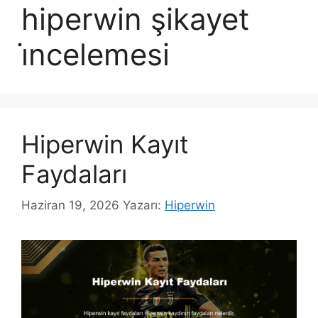
hiperwin şikayet
i̇ncelemesi
Hiperwin Kayıt
Faydaları
Haziran 19, 2026
Yazarı:
Hiperwin