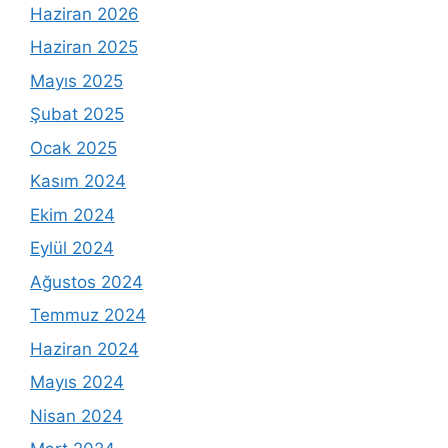
Haziran 2026
Haziran 2025
Mayıs 2025
Şubat 2025
Ocak 2025
Kasım 2024
Ekim 2024
Eylül 2024
Ağustos 2024
Temmuz 2024
Haziran 2024
Mayıs 2024
Nisan 2024