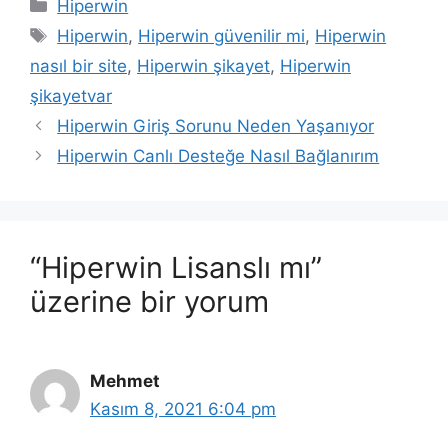
Kategoriler
Hiperwin
Etiketler
Hiperwin
,
Hiperwin güvenilir mi
,
Hiperwin
nasıl bir site
,
Hiperwin şikayet
,
Hiperwin
şikayetvar
Hiperwin Giriş Sorunu Neden Yaşanıyor
Hiperwin Canlı Desteğe Nasıl Bağlanırım
“Hiperwin Lisanslı mı”
üzerine bir yorum
Mehmet
Kasım 8, 2021 6:04 pm