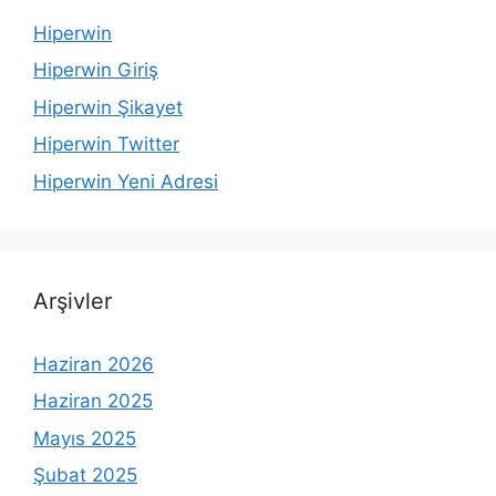
Hiperwin
Hiperwin Giriş
Hiperwin Şikayet
Hiperwin Twitter
Hiperwin Yeni Adresi
Arşivler
Haziran 2026
Haziran 2025
Mayıs 2025
Şubat 2025