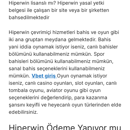
Hiperwin lisanslı mı? Hiperwin yasal yetki
belgesi ile çalışan bir site veya bir şirketten
bahsedilmektedir
Hiperwin çevrimiçi hizmetleri bahis ve oyun gibi
iki ana gruptan meydana gelmektedir. Bahis
yani iddia oynamak istiyor iseniz, canlı bahisler
bölümünü kullanabilmeniz mümkün. Spor
bahisleri bölümünü kullanabilmeniz mümkün,
sanal bahis seçeneklerini kullanabilmeniz
mümkün.
Vbet giriş
Oyun oynamak istiyor
iseniz, canlı casino oyunları, slot oyunları, canlı
tombala oyunu, aviator oyunu gibi oyun
seçeneklerini değerlendirip, para kazanma
şansını keyifli ve heyecanlı oyun türlerinden elde
edebilirsiniz.
Hiperwin Ödeme Yapıyor mu