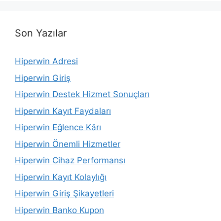
Son Yazılar
Hiperwin Adresi
Hiperwin Giriş
Hiperwin Destek Hizmet Sonuçları
Hiperwin Kayıt Faydaları
Hiperwin Eğlence Kârı
Hiperwin Önemli Hizmetler
Hiperwin Cihaz Performansı
Hiperwin Kayıt Kolaylığı
Hiperwin Giriş Şikayetleri
Hiperwin Banko Kupon