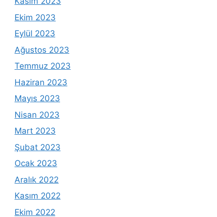
Kasım 2023
Ekim 2023
Eylül 2023
Ağustos 2023
Temmuz 2023
Haziran 2023
Mayıs 2023
Nisan 2023
Mart 2023
Şubat 2023
Ocak 2023
Aralık 2022
Kasım 2022
Ekim 2022