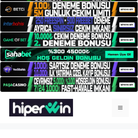
İçeriğe
atla
Menü