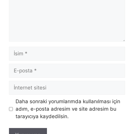
İsim
E-
posta
İnternet
sitesi
Daha sonraki yorumlarımda kullanılması için
adım, e-posta adresim ve site adresim bu
tarayıcıya kaydedilsin.