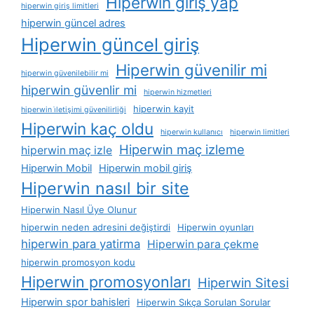
Hiperwin giriş yap
hiperwin giriş limitleri
hiperwin güncel adres
Hiperwin güncel giriş
Hiperwin güvenilir mi
hiperwin güvenilebilir mi
hiperwin güvenlir mi
hiperwin hizmetleri
hiperwin kayit
hiperwin i̇letişimi güvenilirliği
Hiperwin kaç oldu
hiperwin kullanıcı
hiperwin limitleri
Hiperwin maç izleme
hiperwin maç izle
Hiperwin Mobil
Hiperwin mobil giriş
Hiperwin nasıl bir site
Hiperwin Nasıl Üye Olunur
hiperwin neden adresini değiştirdi
Hiperwin oyunları
hiperwin para yatirma
Hiperwin para çekme
hiperwin promosyon kodu
Hiperwin promosyonları
Hiperwin Sitesi
Hiperwin spor bahisleri
Hiperwin Sıkça Sorulan Sorular