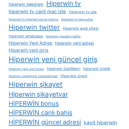
Hiperwin tv
hiperwin telegram
hiperwin tv canli maç izle
Hiperwin tv izle
hiperwin tv i̇nternet sosyal medya
hiperwin tv mevcuttur
Hiperwin twitter
Hiperwin web sitesi
hiperwin whatsapp
hiperwin yasadışı bahis
Hiperwin Yeni Adres
hiperwin yeni adresi
Hiperwin yeni giriş
Hiperwin yeni güncel giriş
hiperwin özellikleri
hiperwin üyelik
hiperwin yeni üye listesi
Hiperwin üyesi
hiperwin üyeliğinizi sonlandırmak
Hiperwin şikayet
Hiperwin şikayetvar
HİPERWİN bonus
HİPERWİN canlı bahis
HİPERWİN güncel adresi
kayit hiperwin