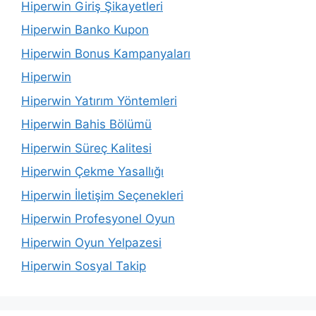
Hiperwin Giriş Şikayetleri
Hiperwin Banko Kupon
Hiperwin Bonus Kampanyaları
Hiperwin
Hiperwin Yatırım Yöntemleri
Hiperwin Bahis Bölümü
Hiperwin Süreç Kalitesi
Hiperwin Çekme Yasallığı
Hiperwin İletişim Seçenekleri
Hiperwin Profesyonel Oyun
Hiperwin Oyun Yelpazesi
Hiperwin Sosyal Takip