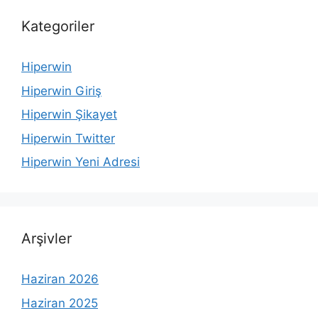
Kategoriler
Hiperwin
Hiperwin Giriş
Hiperwin Şikayet
Hiperwin Twitter
Hiperwin Yeni Adresi
Arşivler
Haziran 2026
Haziran 2025