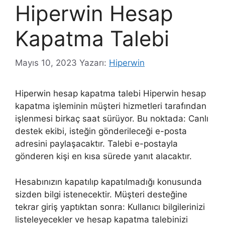
Hiperwin Hesap
Kapatma Talebi
Mayıs 10, 2023
Yazarı:
Hiperwin
Hiperwin hesap kapatma talebi Hiperwin hesap
kapatma işleminin müşteri hizmetleri tarafından
işlenmesi birkaç saat sürüyor. Bu noktada: Canlı
destek ekibi, isteğin gönderileceği e-posta
adresini paylaşacaktır. Talebi e-postayla
gönderen kişi en kısa sürede yanıt alacaktır.
Hesabınızın kapatılıp kapatılmadığı konusunda
sizden bilgi istenecektir. Müşteri desteğine
tekrar giriş yaptıktan sonra: Kullanıcı bilgilerinizi
listeleyecekler ve hesap kapatma talebinizi