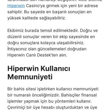
Hiperwin
Casino’ya girmek için yeni bir adrese
sahiptir. Bu sayede en başarılı sonuçları en
yüksek kalitede sağlayabiliriz.
Ekibimiz burada temsil edilmektedir. Doğru ve
düzenli sonuçlar veren bir ekip sayesinde en
doğru sonuçlara kolayca ulaşabilirsiniz.
İhtiyacınız olan güncellemeleri doğrudan
Hiperwin Canlı Destek’ten alın.
Hiperwin Kullanıcı
Memnuniyeti
Bir bahis sitesi işletirken kullanıcı memnuniyeti
bir numaralı önceliğimizdir. Bahisçiler finansal
işlemler yapmak için bu yöntemleri kullanır.
Çevrimiçi bir üye hesabı oluşturduktan ve üye