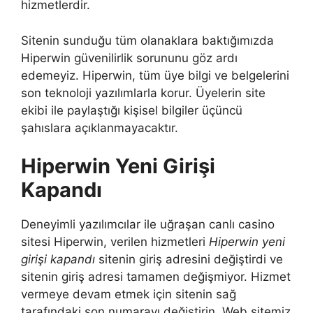
hizmetlerdir.
Sitenin sunduğu tüm olanaklara baktığımızda
Hiperwin güvenilirlik sorununu göz ardı
edemeyiz. Hiperwin, tüm üye bilgi ve belgelerini
son teknoloji yazılımlarla korur. Üyelerin site
ekibi ile paylaştığı kişisel bilgiler üçüncü
şahıslara açıklanmayacaktır.
Hiperwin Yeni Girişi
Kapandı
Deneyimli yazılımcılar ile uğraşan canlı casino
sitesi Hiperwin, verilen hizmetleri
Hiperwin yeni
girişi kapandı
sitenin giriş adresini değiştirdi ve
sitenin giriş adresi tamamen değişmiyor. Hizmet
vermeye devam etmek için sitenin sağ
tarafındaki son numarayı değiştirin. Web sitemiz