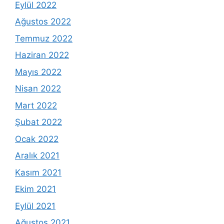
Eylül 2022
Ağustos 2022
Temmuz 2022
Haziran 2022
Mayıs 2022
Nisan 2022
Mart 2022
Şubat 2022
Ocak 2022
Aralık 2021
Kasım 2021
Ekim 2021
Eylül 2021
Ağustos 2021