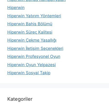
Hiperwin
Hiperwin Yatırım Yöntemleri
Hiperwin Bahis Bölümü
Hiperwin Süreç Kalitesi
Hiperwin Çekme Yasallığı
Hiperwin İletişim Seçenekleri
Hiperwin Profesyonel Oyun
Hiperwin Oyun Yelpazesi
Hiperwin Sosyal Takip
Kategoriler