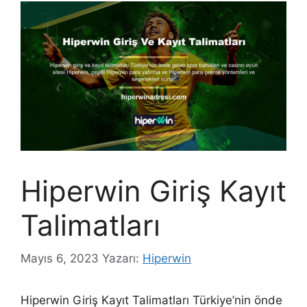
Hiperwin Giriş Kayıt
Talimatları
Mayıs 6, 2023
Yazarı:
Hiperwin
Hiperwin Giriş Kayıt Talimatları Türkiye’nin önde