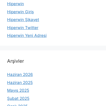
Hiperwin
Hiperwin Giriş
Hiperwin Şikayet
Hiperwin Twitter
Hiperwin Yeni Adresi
Arşivler
Haziran 2026
Haziran 2025
Mayıs 2025
Şubat 2025