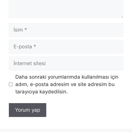
İsim
E-
posta
İnternet
sitesi
Daha sonraki yorumlarımda kullanılması için
adım, e-posta adresim ve site adresim bu
tarayıcıya kaydedilsin.