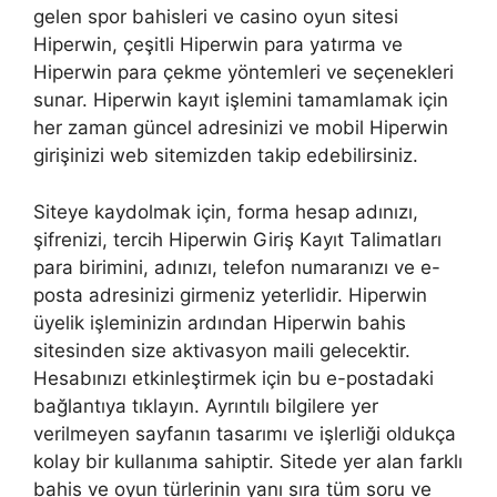
gelen spor bahisleri ve casino oyun sitesi
Hiperwin, çeşitli Hiperwin para yatırma ve
Hiperwin para çekme yöntemleri ve seçenekleri
sunar. Hiperwin kayıt işlemini tamamlamak için
her zaman güncel adresinizi ve mobil Hiperwin
girişinizi web sitemizden takip edebilirsiniz.
Siteye kaydolmak için, forma hesap adınızı,
şifrenizi, tercih Hiperwin Giriş Kayıt Talimatları
para birimini, adınızı, telefon numaranızı ve e-
posta adresinizi girmeniz yeterlidir. Hiperwin
üyelik işleminizin ardından Hiperwin bahis
sitesinden size aktivasyon maili gelecektir.
Hesabınızı etkinleştirmek için bu e-postadaki
bağlantıya tıklayın. Ayrıntılı bilgilere yer
verilmeyen sayfanın tasarımı ve işlerliği oldukça
kolay bir kullanıma sahiptir. Sitede yer alan farklı
bahis ve oyun türlerinin yanı sıra tüm soru ve