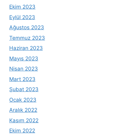
Ekim 2023
Eylül 2023
Ağustos 2023
Temmuz 2023
Haziran 2023
Mayıs 2023
Nisan 2023
Mart 2023
Şubat 2023
Ocak 2023
Aralık 2022
Kasım 2022
Ekim 2022