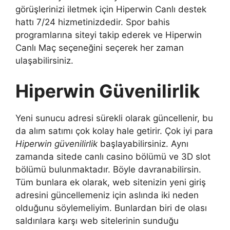
görüşlerinizi iletmek için Hiperwin Canlı destek
hattı 7/24 hizmetinizdedir. Spor bahis
programlarına siteyi takip ederek ve Hiperwin
Canlı Maç seçeneğini seçerek her zaman
ulaşabilirsiniz.
Hiperwin Güvenilirlik
Yeni sunucu adresi sürekli olarak güncellenir, bu
da alım satımı çok kolay hale getirir. Çok iyi para
Hiperwin güvenilirlik
başlayabilirsiniz. Aynı
zamanda sitede canlı casino bölümü ve 3D slot
bölümü bulunmaktadır. Böyle davranabilirsin.
Tüm bunlara ek olarak, web sitenizin yeni giriş
adresini güncellemeniz için aslında iki neden
olduğunu söylemeliyim. Bunlardan biri de olası
saldırılara karşı web sitelerinin sunduğu