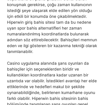
konuşmak gerekirse, çoğu zaman kullanıcının
istediği şeye ulaşarak elde edilen yön olduğu
için etkili bir konumda öne çıkabilmektedir.
Hiperwin giriş bahis sitesi tam da bu nedene
uyan spor bahis alternatifleri her zaman
numaralandırılmış koordinatlarda bulunarak
adından söz ettirebilecektir. Bahisçileri memnun
eden ve ilgi gösteren bir kazanma tekniği olarak
tanımlanabilir.
Casino uygulama alanında şans oyunları da
bahisçiler için seçeneklerden biridir ve
kullandıkları koordinatlara kadar uzanan bir
uzantıda var olabilir. İstedikleri avantajı her elde
ettiklerinde ve hedefleri makul bir şekilde
oynanabildiğinde, belirlenen kumarhane oyunu
farklı olabilir. Hiperwin bahis sitesinin bahis
bölümünde tanımlanan şans oyunları genel