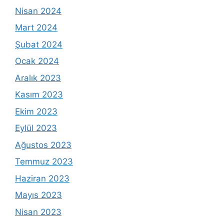
Nisan 2024
Mart 2024
Şubat 2024
Ocak 2024
Aralık 2023
Kasım 2023
Ekim 2023
Eylül 2023
Ağustos 2023
Temmuz 2023
Haziran 2023
Mayıs 2023
Nisan 2023