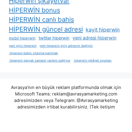
Hiperwin şikayetvar
HİPERWİN bonus
HİPERWİN canlı bahis
HİPERWİN güncel adresi
kayit hiperwin
yeni adresi hiperwin
twitter hiperwin
mobil hiperwin
yeni giris hiperwin
yeni hiperwin giriş adresini değiştir
hiperwin bahis sitesine katılmak
hiperwin gerçek zamanlı yardım sağlıyor
hiperwin şikâyet oyunları
Avrasya'nın en büyük reklam platformunda olmak için
Microsoft Teams:
reklam@avrasyamarketing.com
adresimizden veya Telegram: @Avrasyamarketing
adresimizden irtibat kurabilirsiniz. (Tek iletişim
adreslerimiz teams / telegram ve mail adresimizdir.
Harici hiçbir iletişim adresimiz bulunmamaktadır.
Lütfen itibar etmeyiniz.) Türkiye yasalarına göre 7258