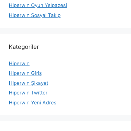
Hiperwin Oyun Yelpazesi
Hiperwin Sosyal Takip
Kategoriler
Hiperwin
Hiperwin Giriş
Hiperwin Şikayet
Hiperwin Twitter
Hiperwin Yeni Adresi