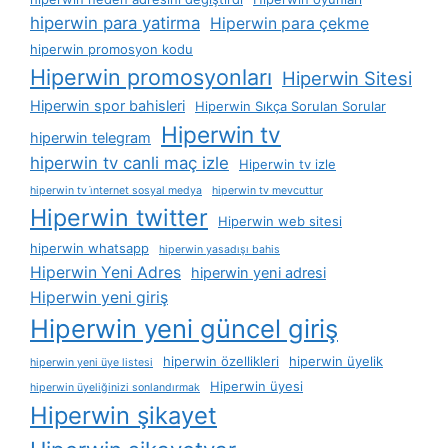
hiperwin para yatirma
Hiperwin para çekme
hiperwin promosyon kodu
Hiperwin promosyonları
Hiperwin Sitesi
Hiperwin spor bahisleri
Hiperwin Sıkça Sorulan Sorular
Hiperwin tv
hiperwin telegram
hiperwin tv canli maç izle
Hiperwin tv izle
hiperwin tv i̇nternet sosyal medya
hiperwin tv mevcuttur
Hiperwin twitter
Hiperwin web sitesi
hiperwin whatsapp
hiperwin yasadışı bahis
Hiperwin Yeni Adres
hiperwin yeni adresi
Hiperwin yeni giriş
Hiperwin yeni güncel giriş
hiperwin özellikleri
hiperwin üyelik
hiperwin yeni üye listesi
Hiperwin üyesi
hiperwin üyeliğinizi sonlandırmak
Hiperwin şikayet