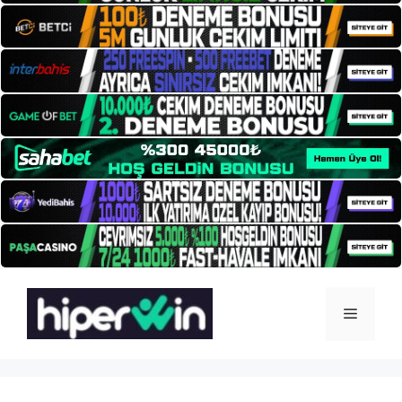
İçeriğe
atla
Menü