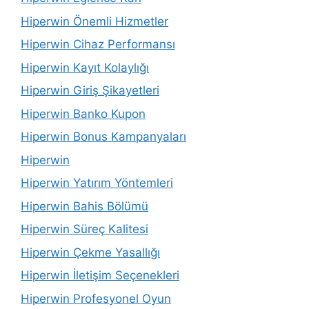
Hiperwin Önemli Hizmetler
Hiperwin Cihaz Performansı
Hiperwin Kayıt Kolaylığı
Hiperwin Giriş Şikayetleri
Hiperwin Banko Kupon
Hiperwin Bonus Kampanyaları
Hiperwin
Hiperwin Yatırım Yöntemleri
Hiperwin Bahis Bölümü
Hiperwin Süreç Kalitesi
Hiperwin Çekme Yasallığı
Hiperwin İletişim Seçenekleri
Hiperwin Profesyonel Oyun