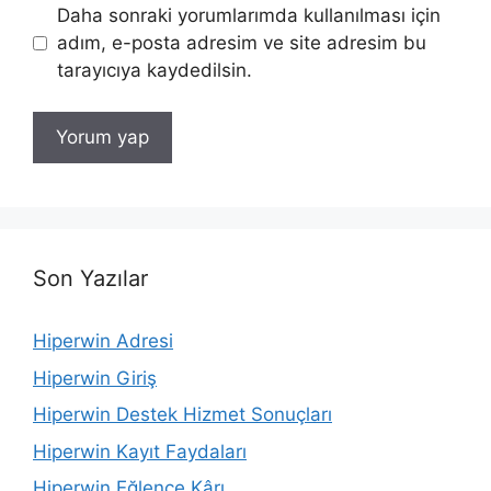
Daha sonraki yorumlarımda kullanılması için
adım, e-posta adresim ve site adresim bu
tarayıcıya kaydedilsin.
Son Yazılar
Hiperwin Adresi
Hiperwin Giriş
Hiperwin Destek Hizmet Sonuçları
Hiperwin Kayıt Faydaları
Hiperwin Eğlence Kârı