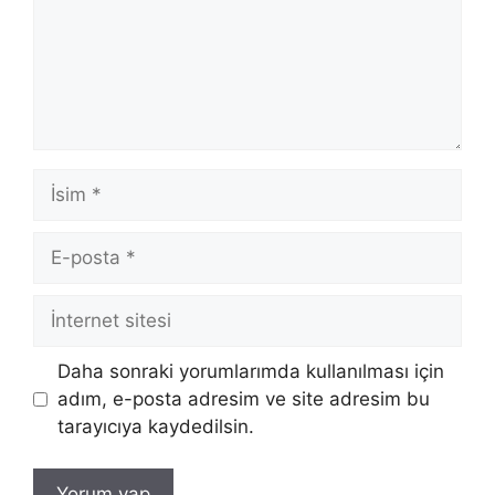
İsim
E-
posta
İnternet
sitesi
Daha sonraki yorumlarımda kullanılması için
adım, e-posta adresim ve site adresim bu
tarayıcıya kaydedilsin.