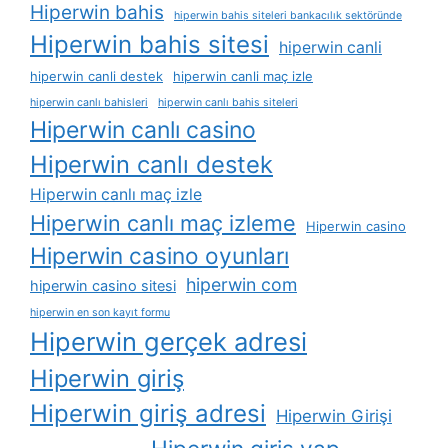
Hiperwin bahis
hiperwin bahis siteleri bankacılık sektöründe
Hiperwin bahis sitesi
hiperwin canli
hiperwin canli destek
hiperwin canli maç izle
hiperwin canlı bahisleri
hiperwin canlı bahis siteleri
Hiperwin canlı casino
Hiperwin canlı destek
Hiperwin canlı maç izle
Hiperwin canlı maç izleme
Hiperwin casino
Hiperwin casino oyunları
hiperwin com
hiperwin casino sitesi
hiperwin en son kayıt formu
Hiperwin gerçek adresi
Hiperwin giriş
Hiperwin giriş adresi
Hiperwin Girişi