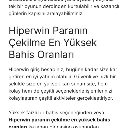
tek bir oyunun derdinden kurtulabilir ve kazançlı
günlerin kapısını aralayabilirsiniz.
Hiperwin Paranın
Çekilme En Yüksek
Bahis Oranları
Hiperwin giriş hesabınız, bugüne kadar size kar
getiren en iyi yatırım olabilir. Güvenli ve hızlı bir
şekilde size en yüksek karı sunan site, hem
kolay hem de çeşitli seçeneklerle işlemlerinizi
kolaylaştıran çeşitli aktiviteler gerçekleştiriyor.
Yüksek faizli bir bahis seçeneğinden veya
Hiperwin paranın çekilme en yüksek bahis
oranları
kazanan bir casino oyunundan