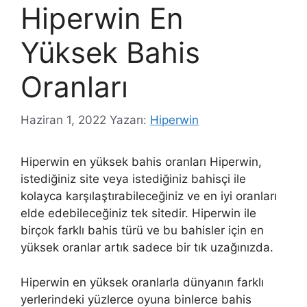
Hiperwin En
Yüksek Bahis
Oranları
Haziran 1, 2022
Yazarı:
Hiperwin
Hiperwin en yüksek bahis oranları Hiperwin,
istediğiniz site veya istediğiniz bahisçi ile
kolayca karşılaştırabileceğiniz ve en iyi oranları
elde edebileceğiniz tek sitedir. Hiperwin ile
birçok farklı bahis türü ve bu bahisler için en
yüksek oranlar artık sadece bir tık uzağınızda.
Hiperwin en yüksek oranlarla dünyanın farklı
yerlerindeki yüzlerce oyuna binlerce bahis