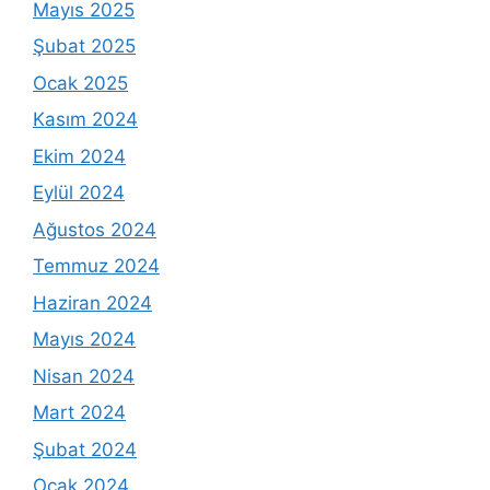
Mayıs 2025
Şubat 2025
Ocak 2025
Kasım 2024
Ekim 2024
Eylül 2024
Ağustos 2024
Temmuz 2024
Haziran 2024
Mayıs 2024
Nisan 2024
Mart 2024
Şubat 2024
Ocak 2024