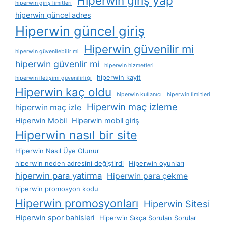
Hiperwin giriş yap
hiperwin giriş limitleri
hiperwin güncel adres
Hiperwin güncel giriş
Hiperwin güvenilir mi
hiperwin güvenilebilir mi
hiperwin güvenlir mi
hiperwin hizmetleri
hiperwin kayit
hiperwin i̇letişimi güvenilirliği
Hiperwin kaç oldu
hiperwin kullanıcı
hiperwin limitleri
Hiperwin maç izleme
hiperwin maç izle
Hiperwin Mobil
Hiperwin mobil giriş
Hiperwin nasıl bir site
Hiperwin Nasıl Üye Olunur
hiperwin neden adresini değiştirdi
Hiperwin oyunları
hiperwin para yatirma
Hiperwin para çekme
hiperwin promosyon kodu
Hiperwin promosyonları
Hiperwin Sitesi
Hiperwin spor bahisleri
Hiperwin Sıkça Sorulan Sorular