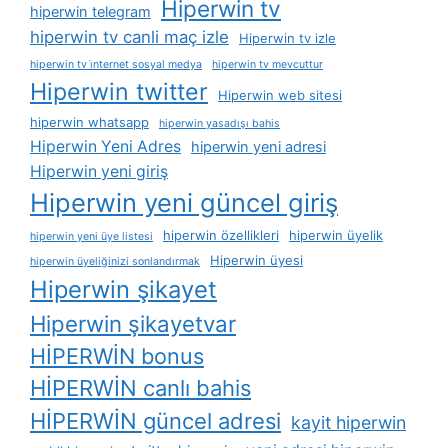
Hiperwin tv
hiperwin telegram
hiperwin tv canli maç izle
Hiperwin tv izle
hiperwin tv i̇nternet sosyal medya
hiperwin tv mevcuttur
Hiperwin twitter
Hiperwin web sitesi
hiperwin whatsapp
hiperwin yasadışı bahis
Hiperwin Yeni Adres
hiperwin yeni adresi
Hiperwin yeni giriş
Hiperwin yeni güncel giriş
hiperwin özellikleri
hiperwin üyelik
hiperwin yeni üye listesi
Hiperwin üyesi
hiperwin üyeliğinizi sonlandırmak
Hiperwin şikayet
Hiperwin şikayetvar
HİPERWİN bonus
HİPERWİN canlı bahis
HİPERWİN güncel adresi
kayit hiperwin