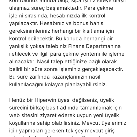
kontrolünüz altında olup, siparişiniz siteye ulaşır
ulaşmaz süreç başlamaktadır. Para çekme
işlemi sırasında, hesabınızda ilk kontrol
yapılacaktır. Hesabınız ve bonus bahis
gereksinimleriniz herhangi bir kısıtlama için
kontrol edilecektir. Bu konuda herhangi bir
yanlışlık yoksa talebiniz Finans Departmanına
iletilecek ve ilgili para çekme yöntemi ile işleme
alınacaktır. Nasıl talep ettiğinize bağlı olarak
belirli bir süre sonra işleminiz gerçekleşecektir.
Bu süre zarfında kazançlarınızın nasıl
kullanılacağını kolayca planlayabilirsiniz.
Henüz bir Hiperwin üyesi değilseniz, üyelik
sürecini birkaç basit adımda tamamlamak için
web sitesini ziyaret ederek uygun yeni üyelik
koşullarına sahip olabilirsiniz. Mevcut üyelerimiz
için yapmaları gereken tek şey mevcut giriş