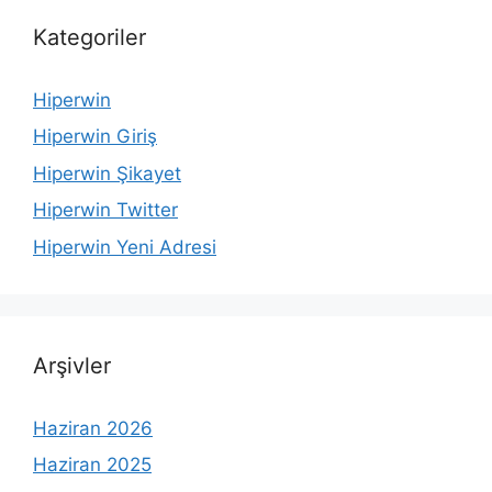
Kategoriler
Hiperwin
Hiperwin Giriş
Hiperwin Şikayet
Hiperwin Twitter
Hiperwin Yeni Adresi
Arşivler
Haziran 2026
Haziran 2025