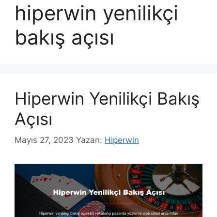
hiperwin yenilikçi
bakış açısı
Hiperwin Yenilikçi Bakış
Açısı
Mayıs 27, 2023
Yazarı:
Hiperwin