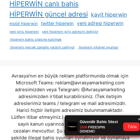
HİPERWİN canlı bahis
HİPERWİN güncel adresi
kayit hiperwin
yeni adresi hiperwin
twitter hiperwin
mobil hiperwin
yeni giris hiperwin
yeni hiperwin giriş adresini değiştir
hiperwin bahis sitesine katılmak
hiperwin gerçek zamanlı yardım sağlıyor
hiperwin şikâyet oyunları
Avrasya'nın en büyük reklam platformunda olmak için
Microsoft Teams:
reklam@avrasyamarketing.com
adresimizden veya Telegram: @Avrasyamarketing
adresimizden irtibat kurabilirsiniz. (Tek iletişim
adreslerimiz teams / telegram ve mail adresimizdir.
Harici hiçbir iletişim adresimiz bulunmamaktadır.
Lütfen itibar etmeyiniz.) Türkiye yasalarına göre 7258
sayılı kanun uyarınca yasa dışı bahis oynamanın
cezaları mevcuttur. Şu an bulunduğunuz site hiç bir
şekilde illegal bahis oyunları oynatmıyor ve oynamaya