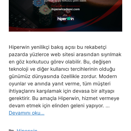
Hiperwin yenilikçi bakış açısı bu rekabetçi
pazarda yüzlerce web sitesi arasından sıyrılmak
en göz korkutucu görev olabilir. Bu, değişen
teknoloji ve diğer kullanıcı tercihlerinin olduğu
günümüz dünyasında özellikle zordur. Modern
oyunlar ve anında yanıt verme, tüm müşteri
ihtiyaçlarını karşılamak için devasa bir altyapı
gerektirir. Bu amaçla Hiperwin, hizmet vermeye
devam etmek için elinden geleni yapıyor. …
Devamını oku…
Kategoriler