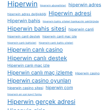
Hiperwin
hiperwin adres
hiperwin abonelikleri
Hiperwin adresi
hiperwin adres değişikliği
Hiperwin bahis
hiperwin bahis siteleri bankacılık sektöründe
Hiperwin bahis sitesi
hiperwin canli
hiperwin canli destek
hiperwin canli maç izle
hiperwin canlı bahisleri
hiperwin canlı bahis siteleri
Hiperwin canlı casino
Hiperwin canlı destek
Hiperwin canlı maç izle
Hiperwin canlı maç izleme
Hiperwin casino
Hiperwin casino oyunları
hiperwin com
hiperwin casino sitesi
hiperwin en son kayıt formu
Hiperwin gerçek adresi