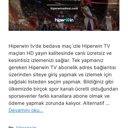
Hiperwin tv’de bedava maç i̇zle Hiperwin TV
maçları HD yayın kalitesinde canlı ücretsiz ve
kesintisiz izlemenizi sağlar. Tek yapmanız
gereken Hiperwin TV abonelik adres bağlantısı
üzerinden siteye giriş yapmak ve izlemek için
sağdaki listeden seçim yapmak. Bildiğiniz gibi
ülkemizde birçok spor kanalı ücretli olduğundan
sporseverler farklı kanallara abone olmak ve
ödeme yapmak zorunda kalıyor. Alternatif …
Devamını oku…
Kategoriler