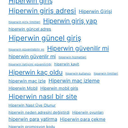
Hiperwin giriş
Hiperwin giriş adresi
Hiperwin Girişi
Hiperwin giriş yap
hiperwin giriş limitleri
hiperwin güncel adres
Hiperwin güncel giriş
Hiperwin güvenilir mi
hiperwin güvenilebilir mi
hiperwin güvenlir mi
hiperwin hizmetleri
hiperwin kayit
hiperwin i̇letişimi güvenilirliği
Hiperwin kaç oldu
hiperwin kullanıcı
hiperwin limitleri
Hiperwin maç izleme
hiperwin maç izle
Hiperwin Mobil
Hiperwin mobil giriş
Hiperwin nasıl bir site
Hiperwin Nasıl Üye Olunur
hiperwin neden adresini değiştirdi
Hiperwin oyunları
hiperwin para yatirma
Hiperwin para çekme
hiperwin promosyon kodu