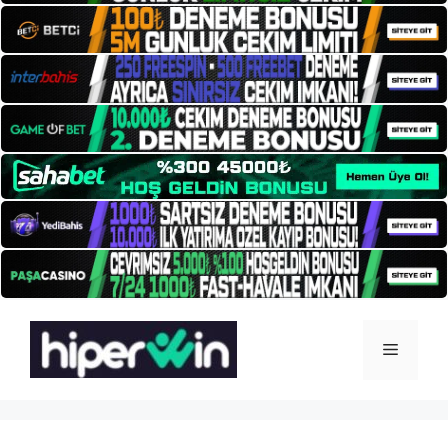
İçeriğe
atla
Menü