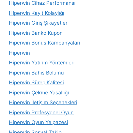
Hiperwin Cihaz Performansı
Hiperwin Kayıt Kolaylığı
Hiperwin Giriş Şikayetleri
Hiperwin Banko Kupon
Hiperwin Bonus Kampanyaları
Hiperwin
Hiperwin Yatırım Yöntemleri
Hiperwin Bahis Bölümü
Hiperwin Süreç Kalitesi
Hiperwin Çekme Yasallığı
Hiperwin İletişim Seçenekleri
Hiperwin Profesyonel Oyun
Hiperwin Oyun Yelpazesi
Hiperwin Sosyal Takip