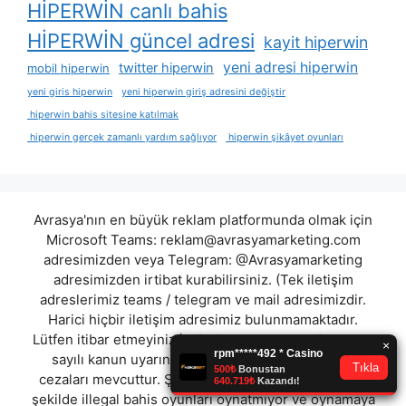
HİPERWİN canlı bahis
HİPERWİN güncel adresi
kayit hiperwin
yeni adresi hiperwin
twitter hiperwin
mobil hiperwin
yeni giris hiperwin
yeni hiperwin giriş adresini değiştir
hiperwin bahis sitesine katılmak
hiperwin gerçek zamanlı yardım sağlıyor
hiperwin şikâyet oyunları
Avrasya'nın en büyük reklam platformunda olmak için
Microsoft Teams:
reklam@avrasyamarketing.com
adresimizden veya Telegram: @Avrasyamarketing
adresimizden irtibat kurabilirsiniz. (Tek iletişim
adreslerimiz teams / telegram ve mail adresimizdir.
Harici hiçbir iletişim adresimiz bulunmamaktadır.
Lütfen itibar etmeyiniz.) Türkiye yasalarına göre 7258
sayılı kanun uyarınca yasa dışı bahis oynamanın
cezaları mevcuttur. Şu an bulunduğunuz site hiç bir
şekilde illegal bahis oyunları oynatmıyor ve oynamaya