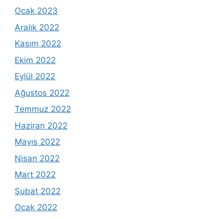
Ocak 2023
Aralık 2022
Kasım 2022
Ekim 2022
Eylül 2022
Ağustos 2022
Temmuz 2022
Haziran 2022
Mayıs 2022
Nisan 2022
Mart 2022
Şubat 2022
Ocak 2022