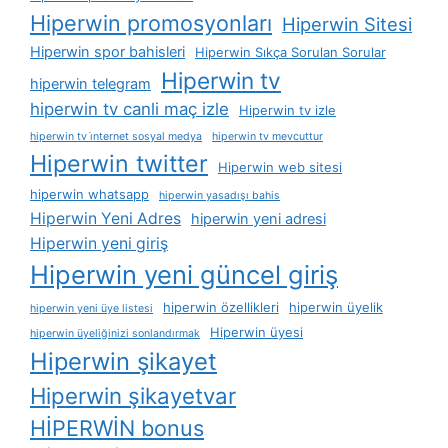
Hiperwin promosyonları
Hiperwin Sitesi
Hiperwin spor bahisleri
Hiperwin Sıkça Sorulan Sorular
Hiperwin tv
hiperwin telegram
hiperwin tv canli maç izle
Hiperwin tv izle
hiperwin tv i̇nternet sosyal medya
hiperwin tv mevcuttur
Hiperwin twitter
Hiperwin web sitesi
hiperwin whatsapp
hiperwin yasadışı bahis
Hiperwin Yeni Adres
hiperwin yeni adresi
Hiperwin yeni giriş
Hiperwin yeni güncel giriş
hiperwin özellikleri
hiperwin üyelik
hiperwin yeni üye listesi
Hiperwin üyesi
hiperwin üyeliğinizi sonlandırmak
Hiperwin şikayet
Hiperwin şikayetvar
HİPERWİN bonus