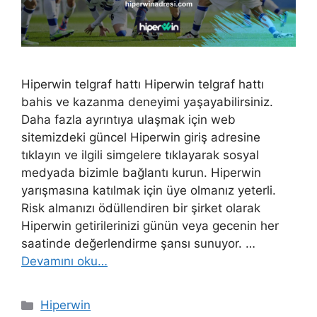
Hiperwin telgraf hattı Hiperwin telgraf hattı
bahis ve kazanma deneyimi yaşayabilirsiniz.
Daha fazla ayrıntıya ulaşmak için web
sitemizdeki güncel Hiperwin giriş adresine
tıklayın ve ilgili simgelere tıklayarak sosyal
medyada bizimle bağlantı kurun. Hiperwin
yarışmasına katılmak için üye olmanız yeterli.
Risk almanızı ödüllendiren bir şirket olarak
Hiperwin getirilerinizi günün veya gecenin her
saatinde değerlendirme şansı sunuyor. …
Devamını oku…
Kategoriler
Hiperwin