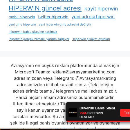
HİPERWİN güncel adresi
kayit hiperwin
yeni adresi hiperwin
twitter hiperwin
mobil hiperwin
yeni giris hiperwin
yeni hiperwin giriş adresini değiştir
hiperwin bahis sitesine katılmak
hiperwin gerçek zamanlı yardım sağlıyor
hiperwin şikâyet oyunları
Avrasya'nın en büyük reklam platformunda olmak için
Microsoft Teams:
reklam@avrasyamarketing.com
adresimizden veya Telegram: @Avrasyamarketing
adresimizden irtibat kurabilirsiniz. (Tek iletişim
adreslerimiz teams / telegram ve mail adresimizdir.
Harici hiçbir iletişim adresimiz bulunmamaktadır.
Lütfen itibar etmeyiniz.) Türkiye yasalarına göre 7258
sayılı kanun uyarınca yasa dışı bahis oynamanın
cezaları mevcuttur. Şu an bulunduğunuz site hiç bir
şekilde illegal bahis oyunları oynatmıyor ve oynamaya
aracı olmuyordur.
marsbahisgit
|
vitrinbet
|
avrupabet
|