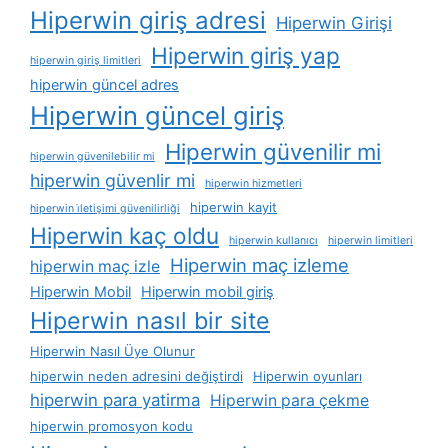
Hiperwin giriş adresi
Hiperwin Girişi
Hiperwin giriş yap
hiperwin giriş limitleri
hiperwin güncel adres
Hiperwin güncel giriş
Hiperwin güvenilir mi
hiperwin güvenilebilir mi
hiperwin güvenlir mi
hiperwin hizmetleri
hiperwin kayit
hiperwin i̇letişimi güvenilirliği
Hiperwin kaç oldu
hiperwin kullanıcı
hiperwin limitleri
Hiperwin maç izleme
hiperwin maç izle
Hiperwin Mobil
Hiperwin mobil giriş
Hiperwin nasıl bir site
Hiperwin Nasıl Üye Olunur
hiperwin neden adresini değiştirdi
Hiperwin oyunları
hiperwin para yatirma
Hiperwin para çekme
hiperwin promosyon kodu