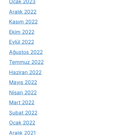
Ocak 2023
Aralık 2022
Kasım 2022
Ekim 2022
Eylül 2022
Ağustos 2022
Temmuz 2022
Haziran 2022
Mayıs 2022
Nisan 2022
Mart 2022
Şubat 2022
Ocak 2022
Aralık 2021