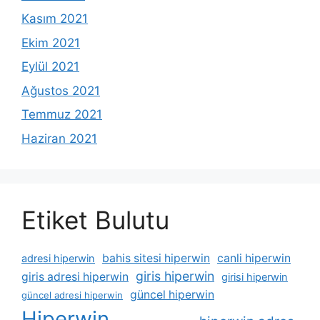
Kasım 2021
Ekim 2021
Eylül 2021
Ağustos 2021
Temmuz 2021
Haziran 2021
Etiket Bulutu
bahis sitesi hiperwin
canli hiperwin
adresi hiperwin
giris hiperwin
giris adresi hiperwin
girisi hiperwin
güncel hiperwin
güncel adresi hiperwin
Hiperwin