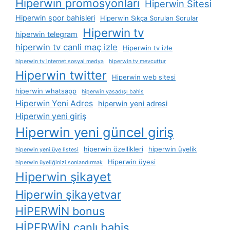
Hiperwin promosyonları
Hiperwin Sitesi
Hiperwin spor bahisleri
Hiperwin Sıkça Sorulan Sorular
Hiperwin tv
hiperwin telegram
hiperwin tv canli maç izle
Hiperwin tv izle
hiperwin tv i̇nternet sosyal medya
hiperwin tv mevcuttur
Hiperwin twitter
Hiperwin web sitesi
hiperwin whatsapp
hiperwin yasadışı bahis
Hiperwin Yeni Adres
hiperwin yeni adresi
Hiperwin yeni giriş
Hiperwin yeni güncel giriş
hiperwin özellikleri
hiperwin üyelik
hiperwin yeni üye listesi
Hiperwin üyesi
hiperwin üyeliğinizi sonlandırmak
Hiperwin şikayet
Hiperwin şikayetvar
HİPERWİN bonus
HİPERWİN canlı bahis