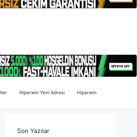
tter
Hiperwin Yeni Adresi
Hiperwin
Son Yazılar