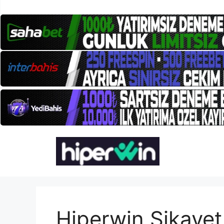
İçeriğe
atla
Hiperwin Şikayet 