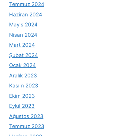
Temmuz 2024
Haziran 2024
Mayıs 2024
Nisan 2024
Mart 2024
Şubat 2024
Ocak 2024
Aralık 2023
Kasım 2023
Ekim 2023
Eylül 2023
Ağustos 2023
Temmuz 2023