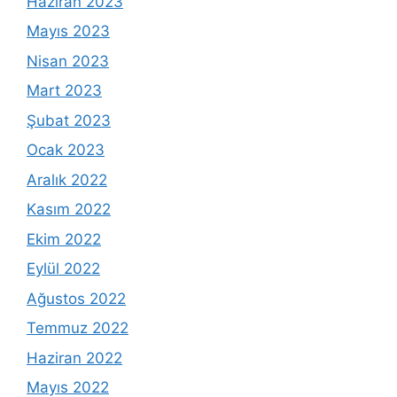
Haziran 2023
Mayıs 2023
Nisan 2023
Mart 2023
Şubat 2023
Ocak 2023
Aralık 2022
Kasım 2022
Ekim 2022
Eylül 2022
Ağustos 2022
Temmuz 2022
Haziran 2022
Mayıs 2022