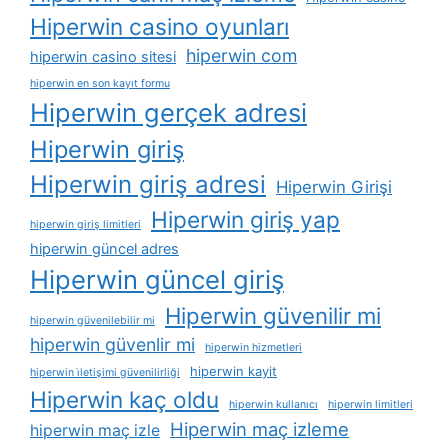
Hiperwin casino oyunları
hiperwin com
hiperwin casino sitesi
hiperwin en son kayıt formu
Hiperwin gerçek adresi
Hiperwin giriş
Hiperwin giriş adresi
Hiperwin Girişi
Hiperwin giriş yap
hiperwin giriş limitleri
hiperwin güncel adres
Hiperwin güncel giriş
Hiperwin güvenilir mi
hiperwin güvenilebilir mi
hiperwin güvenlir mi
hiperwin hizmetleri
hiperwin kayit
hiperwin i̇letişimi güvenilirliği
Hiperwin kaç oldu
hiperwin kullanıcı
hiperwin limitleri
Hiperwin maç izleme
hiperwin maç izle