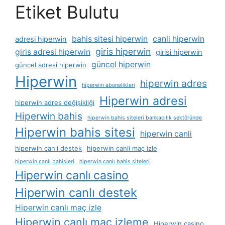
Etiket Bulutu
bahis sitesi hiperwin
canli hiperwin
adresi hiperwin
giris hiperwin
giris adresi hiperwin
girisi hiperwin
güncel hiperwin
güncel adresi hiperwin
Hiperwin
hiperwin adres
hiperwin abonelikleri
Hiperwin adresi
hiperwin adres değişikliği
Hiperwin bahis
hiperwin bahis siteleri bankacılık sektöründe
Hiperwin bahis sitesi
hiperwin canli
hiperwin canli destek
hiperwin canli maç izle
hiperwin canlı bahisleri
hiperwin canlı bahis siteleri
Hiperwin canlı casino
Hiperwin canlı destek
Hiperwin canlı maç izle
Hiperwin canlı maç izleme
Hiperwin casino