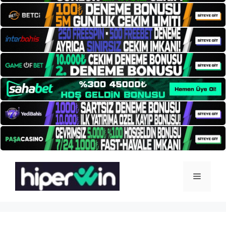
İçeriğe
atla
Menü