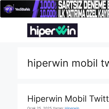
İçeriğe
atla
hiperwin mobil tw
Hiperwin Mobil Twitt
Ocak 25, 2025
Yazarı:
Hiperwin