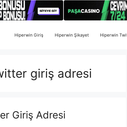
Hiperwin Giriş
Hiperwin Şikayet
Hiperwin Twi
itter giriş adresi
er Giriş Adresi