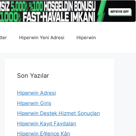
tter
Hiperwin Yeni Adresi
Hiperwin
Son Yazılar
Hiperwin Adresi
Hiperwin Giriş
Hiperwin Destek Hizmet Sonuçları
Hiperwin Kayıt Faydaları
Hiperwin Eğlence Kârı