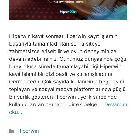
Hiperwin kayıt sonrası Hiperwin kayıt işlemini
başarıyla tamamladıktan sonra siteye
zahmetsizce erişebilir ve oyun deneyiminize
devam edebilirsiniz. Günümüz dünyasında çoğu
bireyin kısa sürede tamamlayabildiği Hiperwin
kayıt işlemi bir dizi basit ve kullanışlı adımı
içermektedir. Çok sayıda kullanıcının beğenisini
toplayan ve sosyal medya platformlarında güçlü
bir varlık gösteren Hiperwin üyelik sürecinde
kullanıcılardan herhangi bir ek belge …
Devamını
oku…
Kategoriler
Hiperwin