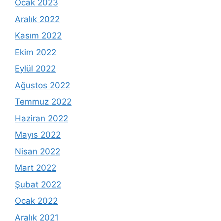
Ocak 2023
Aralık 2022
Kasım 2022
Ekim 2022
Eylül 2022
Ağustos 2022
Temmuz 2022
Haziran 2022
Mayıs 2022
Nisan 2022
Mart 2022
Şubat 2022
Ocak 2022
Aralık 2021