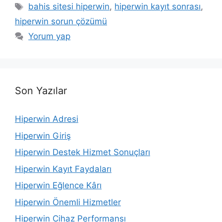
Etiketler
bahis sitesi hiperwin
,
hiperwin kayıt sonrası
,
hiperwin sorun çözümü
Yorum yap
Son Yazılar
Hiperwin Adresi
Hiperwin Giriş
Hiperwin Destek Hizmet Sonuçları
Hiperwin Kayıt Faydaları
Hiperwin Eğlence Kârı
Hiperwin Önemli Hizmetler
Hiperwin Cihaz Performansı