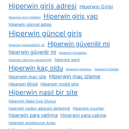
Hiperwin giriş adresi
Hiperwin Girişi
Hiperwin giriş yap
hiperwin giriş limitleri
hiperwin güncel adres
Hiperwin güncel giriş
Hiperwin güvenilir mi
hiperwin güvenilebilir mi
hiperwin güvenlir mi
hiperwin hizmetleri
hiperwin kayit
hiperwin i̇letişimi güvenilirliği
Hiperwin kaç oldu
hiperwin kullanıcı
hiperwin limitleri
Hiperwin maç izleme
hiperwin maç izle
Hiperwin Mobil
Hiperwin mobil giriş
Hiperwin nasıl bir site
Hiperwin Nasıl Üye Olunur
hiperwin neden adresini değiştirdi
Hiperwin oyunları
hiperwin para yatirma
Hiperwin para çekme
hiperwin promosyon kodu