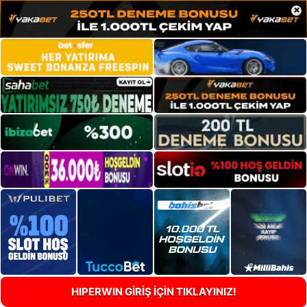
×
HIPERWIN GİRİŞ İÇİN TIKLAYINIZ!